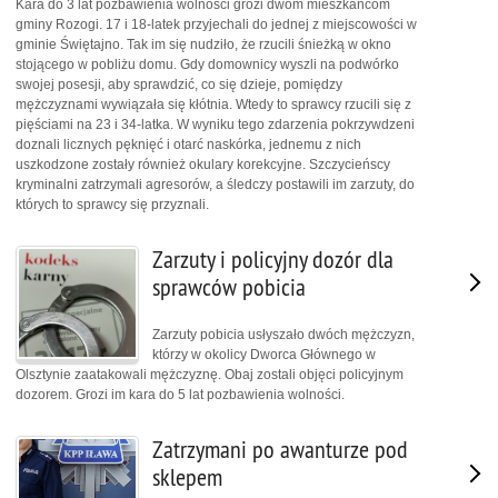
Kara do 3 lat pozbawienia wolności grozi dwóm mieszkańcom
gminy Rozogi. 17 i 18-latek przyjechali do jednej z miejscowości w
gminie Świętajno. Tak im się nudziło, że rzucili śnieżką w okno
stojącego w pobliżu domu. Gdy domownicy wyszli na podwórko
swojej posesji, aby sprawdzić, co się dzieje, pomiędzy
mężczyznami wywiązała się kłótnia. Wtedy to sprawcy rzucili się z
pięściami na 23 i 34-latka. W wyniku tego zdarzenia pokrzywdzeni
doznali licznych pęknięć i otarć naskórka, jednemu z nich
uszkodzone zostały również okulary korekcyjne. Szczycieńscy
kryminalni zatrzymali agresorów, a śledczy postawili im zarzuty, do
których to sprawcy się przyznali.
Zarzuty i policyjny dozór dla
sprawców pobicia
Zarzuty pobicia usłyszało dwóch mężczyzn,
którzy w okolicy Dworca Głównego w
Olsztynie zaatakowali mężczyznę. Obaj zostali objęci policyjnym
dozorem. Grozi im kara do 5 lat pozbawienia wolności.
Zatrzymani po awanturze pod
sklepem