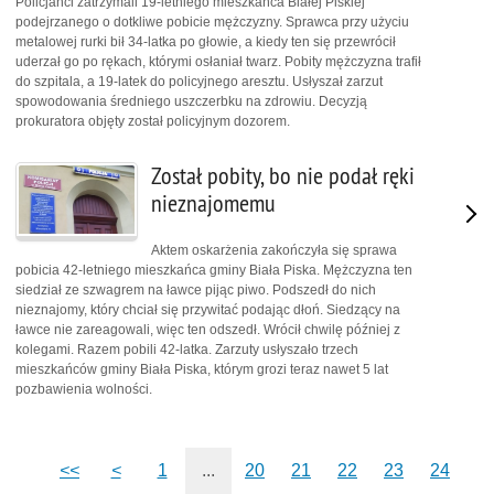
Policjanci zatrzymali 19-letniego mieszkańca Białej Piskiej
podejrzanego o dotkliwe pobicie mężczyzny. Sprawca przy użyciu
metalowej rurki bił 34-latka po głowie, a kiedy ten się przewrócił
uderzał go po rękach, którymi osłaniał twarz. Pobity mężczyzna trafił
do szpitala, a 19-latek do policyjnego aresztu. Usłyszał zarzut
spowodowania średniego uszczerbku na zdrowiu. Decyzją
prokuratora objęty został policyjnym dozorem.
Został pobity, bo nie podał ręki
nieznajomemu
Aktem oskarżenia zakończyła się sprawa
pobicia 42-letniego mieszkańca gminy Biała Piska. Mężczyzna ten
siedział ze szwagrem na ławce pijąc piwo. Podszedł do nich
nieznajomy, który chciał się przywitać podając dłoń. Siedzący na
ławce nie zareagowali, więc ten odszedł. Wrócił chwilę później z
kolegami. Razem pobili 42-latka. Zarzuty usłyszało trzech
mieszkańców gminy Biała Piska, którym grozi teraz nawet 5 lat
pozbawienia wolności.
<<
<
1
...
20
21
22
23
24