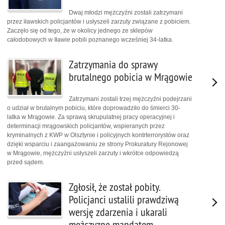
Dwaj młodzi mężczyźni zostali zatrzymani
przez iławskich policjantów i usłyszeli zarzuty związane z pobiciem.
Zaczęło się od tego, że w okolicy jednego ze sklepów
całodobowych w Iławie pobili poznanego wcześniej 34-latka.
Zatrzymania do sprawy
brutalnego pobicia w Mrągowie
Zatrzymani zostali trzej mężczyźni podejrzani
o udział w brutalnym pobiciu, które doprowadziło do śmierci 30-
latka w Mrągowie. Za sprawą skrupulatnej pracy operacyjnej i
determinacji mrągowskich policjantów, wspieranych przez
kryminalnych z KWP w Olsztynie i policyjnych kontrterrorystów oraz
dzięki wsparciu i zaangażowaniu ze strony Prokuratury Rejonowej
w Mrągowie, mężczyźni usłyszeli zarzuty i wkrótce odpowiedzą
przed sądem.
Zgłosił, że został pobity.
Policjanci ustalili prawdziwą
wersję zdarzenia i ukarali
mężczyznę mandatem