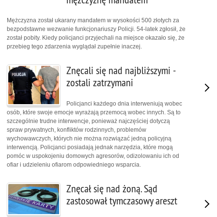
Mężczyzna został ukarany mandatem w wysokości 500 złotych za
bezpodstawne wezwanie funkcjonariuszy Policji. 54-latek zgłosił, że
został pobity. Kiedy policjanci przyjechali na miejsce okazało się, że
przebieg tego zdarzenia wyglądał zupełnie inaczej.
Znęcali się nad najbliższymi -
zostali zatrzymani
Policjanci każdego dnia interweniują wobec
osób, które swoje emocje wyrażają przemocą wobec innych. Są to
szczególnie trudne interwencje, ponieważ najczęściej dotyczą
spraw prywatnych, konfliktów rodzinnych, problemów
wychowawczych, których nie można rozwiązać jedną policyjną
interwencją. Policjanci posiadają jednak narzędzia, które mogą
pomóc w uspokojeniu domowych agresorów, odizolowaniu ich od
ofiar i udzieleniu ofiarom odpowiedniego wsparcia.
Znęcał się nad żoną. Sąd
zastosował tymczasowy areszt