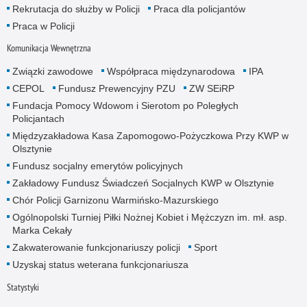
Rekrutacja do służby w Policji
Praca dla policjantów
Praca w Policji
Komunikacja Wewnętrzna
Związki zawodowe
Współpraca międzynarodowa
IPA
CEPOL
Fundusz Prewencyjny PZU
ZW SEiRP
Fundacja Pomocy Wdowom i Sierotom po Poległych
Policjantach
Międzyzakładowa Kasa Zapomogowo-Pożyczkowa Przy KWP w
Olsztynie
Fundusz socjalny emerytów policyjnych
Zakładowy Fundusz Świadczeń Socjalnych KWP w Olsztynie
Chór Policji Garnizonu Warmińsko-Mazurskiego
Ogólnopolski Turniej Piłki Nożnej Kobiet i Mężczyzn im. mł. asp.
Marka Cekały
Zakwaterowanie funkcjonariuszy policji
Sport
Uzyskaj status weterana funkcjonariusza
Statystyki