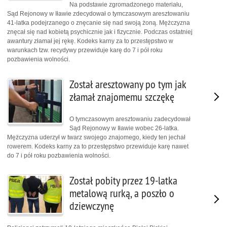
Na podstawie zgromadzonego materiału,
Sąd Rejonowy w Iławie zdecydował o tymczasowym aresztowaniu
41-latka podejrzanego o znęcanie się nad swoją żoną. Mężczyzna
znęcał się nad kobietą psychicznie jak i fizycznie. Podczas ostatniej
awantury złamał jej rękę. Kodeks karny za to przestępstwo w
warunkach tzw. recydywy przewiduje karę do 7 i pół roku
pozbawienia wolności.
Został aresztowany po tym jak
złamał znajomemu szczękę
O tymczasowym aresztowaniu zadecydował
Sąd Rejonowy w Iławie wobec 26-latka.
Mężczyzna uderzył w twarz swojego znajomego, kiedy ten jechał
rowerem. Kodeks karny za to przestępstwo przewiduje karę nawet
do 7 i pół roku pozbawienia wolności.
Został pobity przez 19-latka
metalową rurką, a poszło o
dziewczynę