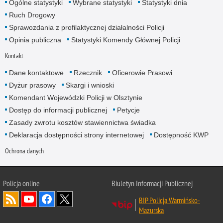
Ogólne statystyki
Wybrane statystyki
Statystyki dnia
Ruch Drogowy
Sprawozdania z profilaktycznej działalności Policji
Opinia publiczna
Statystyki Komendy Głównej Policji
Kontakt
Dane kontaktowe
Rzecznik
Oficerowie Prasowi
Dyżur prasowy
Skargi i wnioski
Komendant Wojewódzki Policji w Olsztynie
Dostęp do informacji publicznej
Petycje
Zasady zwrotu kosztów stawiennictwa świadka
Deklaracja dostępności strony internetowej
Dostępność KWP
Ochrona danych
Policja online
Biuletyn Informacji Publicznej
BIP Policja Warmińsko-
Mazurska