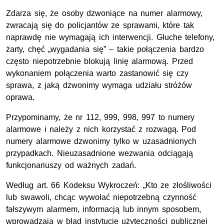
Zdarza się, że osoby dzwoniące na numer alarmowy,
zwracają się do policjantów ze sprawami, które tak
naprawdę nie wymagają ich interwencji. Głuche telefony,
żarty, chęć „wygadania się” – takie połączenia bardzo
często niepotrzebnie blokują linię alarmową. Przed
wykonaniem połączenia warto zastanowić się czy
sprawa, z jaką dzwonimy wymaga udziału stróżów
oprawa.
Przypominamy, że nr 112, 999, 998, 997 to numery
alarmowe i należy z nich korzystać z rozwagą. Pod
numery alarmowe dzwonimy tylko w uzasadnionych
przypadkach. Nieuzasadnione wezwania odciągają
funkcjonariuszy od ważnych zadań.
Według art. 66 Kodeksu Wykroczeń: „Kto ze złośliwości
lub swawoli, chcąc wywołać niepotrzebną czynność
fałszywym alarmem, informacją lub innym sposobem,
wprowadzają w błąd instytucję użyteczności publicznej