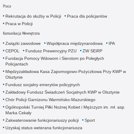
Praca
Rekrutacja do służby w Policji
Praca dla policjantów
Praca w Policji
Komunikacja Wewnętrzna
Związki zawodowe
Współpraca międzynarodowa
IPA
CEPOL
Fundusz Prewencyjny PZU
ZW SEiRP
Fundacja Pomocy Wdowom i Sierotom po Poległych
Policjantach
Międzyzakładowa Kasa Zapomogowo-Pożyczkowa Przy KWP w
Olsztynie
Fundusz socjalny emerytów policyjnych
Zakładowy Fundusz Świadczeń Socjalnych KWP w Olsztynie
Chór Policji Garnizonu Warmińsko-Mazurskiego
Ogólnopolski Turniej Piłki Nożnej Kobiet i Mężczyzn im. mł. asp.
Marka Cekały
Zakwaterowanie funkcjonariuszy policji
Sport
Uzyskaj status weterana funkcjonariusza