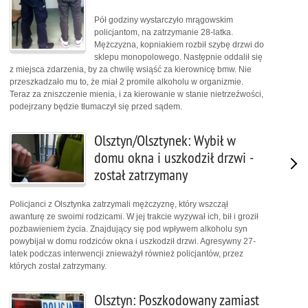
Pół godziny wystarczyło mrągowskim
policjantom, na zatrzymanie 28-latka.
Mężczyzna, kopniakiem rozbił szybę drzwi do
sklepu monopolowego. Następnie oddalił się
z miejsca zdarzenia, by za chwilę wsiąść za kierownicę bmw. Nie
przeszkadzało mu to, że miał 2 promile alkoholu w organizmie.
Teraz za zniszczenie mienia, i za kierowanie w stanie nietrzeźwości,
podejrzany będzie tłumaczył się przed sądem.
Olsztyn/Olsztynek: Wybił w
domu okna i uszkodził drzwi -
został zatrzymany
Policjanci z Olsztynka zatrzymali mężczyznę, który wszczął
awanturę ze swoimi rodzicami. W jej trakcie wyzywał ich, bił i groził
pozbawieniem życia. Znajdujący się pod wpływem alkoholu syn
powybijał w domu rodziców okna i uszkodził drzwi. Agresywny 27-
latek podczas interwencji znieważył również policjantów, przez
których został zatrzymany.
Olsztyn: Poszkodowany zamiast