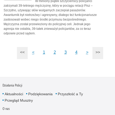
W miniony piątek szczycieńscy policjanci
zatrzymali 39-letniego mężczyznę, który w pociągu relacji Pisz –
Szczytno, używając słów wulgarnych zaczepiał pasażerów.
Awanturnik był nietrzeźwy i agresywny, dlatego też funkcjonariusze
zastosowali wobec niego środki przymusu bezpośredniego.
Mężczyzna został przewieziony do policyjnej celi. Jednak jego
agresja nie osłabła, 39-latek znieważył policjantów, za co teraz
odpowie przed sądem.
<<
<
1
2
3
4
>
>>
Działania Policji
Aktualności
Podziękowania
Przyszłość a Ty
Przegląd Musztry
O nas