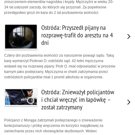
zniszczeniem elementów nagrobka i krypty. Mężczyźni w wieku 20-
34 lat usłyszeli zarzuty, do których się przyznali. Za popełnione
przestępstwo grozi im kara do 2 lat pozbawienia wolności.
Ostróda: Przyszedł pijany na
rozprawę-trafił do aresztu na 4
dni
Cztery dni pozbawienia wolności za naruszenie powagi sądu. Taką
karę wymierzył Piotrowi O. ostródzki sąd. 42-letni mężczyzna
wstawił się na rozprawę pijany. Piotr O. miał odpowiadać w procesie
karnym jako podejrzany. Mężczyzna w chwili zatrzymania przez
ostródzkich policjantów miał 1 promil alkoholu w organizmie.
Ostróda: Znieważył policjantów
i chciał wręczyć im łapówkę –
został zatrzymany
Policjanci z Morąga zatrzymali podejrzanego o znieważenie
funkcjonariuszy i próbę wręczenia im korzyści majątkowej za
zaniechanie przez nich obowiązków służbowych. Wobec