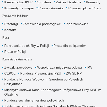
Kierownictwo KWP
Struktura
Zakres Działania
Komendy
Komendy na mapie
Prawa człowieka
Równość płci w Policji
Zamówienia Publiczne
Przetargi
Zamówienia podprogowe
Plan zamówień
Kontakt
Praca
Rekrutacja do służby w Policji
Praca dla policjantów
Praca w Policji
Komunikacja Wewnętrzna
Związki zawodowe
Współpraca międzynarodowa
IPA
CEPOL
Fundusz Prewencyjny PZU
ZW SEiRP
Fundacja Pomocy Wdowom i Sierotom po Poległych
Policjantach
Międzyzakładowa Kasa Zapomogowo-Pożyczkowa Przy KWP w
Olsztynie
Fundusz socjalny emerytów policyjnych
Zakładowy Fundusz Świadczeń Socjalnych KWP w Olsztynie