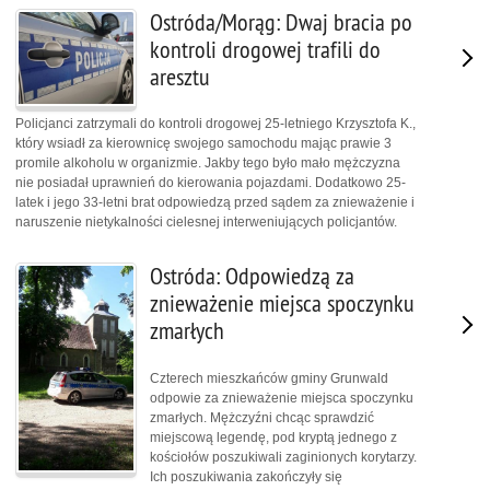
Ostróda/Morąg: Dwaj bracia po
kontroli drogowej trafili do
aresztu
Policjanci zatrzymali do kontroli drogowej 25-letniego Krzysztofa K.,
który wsiadł za kierownicę swojego samochodu mając prawie 3
promile alkoholu w organizmie. Jakby tego było mało mężczyzna
nie posiadał uprawnień do kierowania pojazdami. Dodatkowo 25-
latek i jego 33-letni brat odpowiedzą przed sądem za znieważenie i
naruszenie nietykalności cielesnej interweniujących policjantów.
Ostróda: Odpowiedzą za
znieważenie miejsca spoczynku
zmarłych
Czterech mieszkańców gminy Grunwald
odpowie za znieważenie miejsca spoczynku
zmarłych. Mężczyźni chcąc sprawdzić
miejscową legendę, pod kryptą jednego z
kościołów poszukiwali zaginionych korytarzy.
Ich poszukiwania zakończyły się