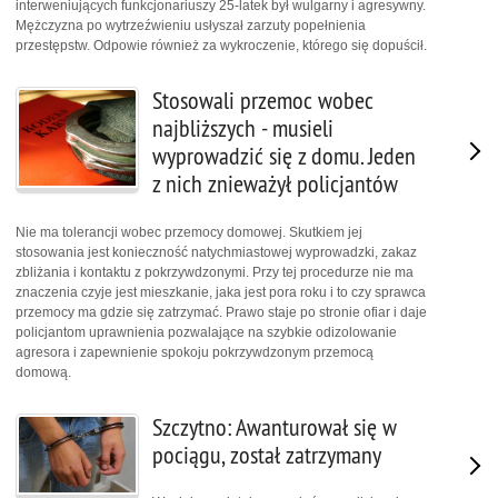
interweniujących funkcjonariuszy 25-latek był wulgarny i agresywny.
Mężczyzna po wytrzeźwieniu usłyszał zarzuty popełnienia
przestępstw. Odpowie również za wykroczenie, którego się dopuścił.
Stosowali przemoc wobec
najbliższych - musieli
wyprowadzić się z domu. Jeden
z nich znieważył policjantów
Nie ma tolerancji wobec przemocy domowej. Skutkiem jej
stosowania jest konieczność natychmiastowej wyprowadzki, zakaz
zbliżania i kontaktu z pokrzywdzonymi. Przy tej procedurze nie ma
znaczenia czyje jest mieszkanie, jaka jest pora roku i to czy sprawca
przemocy ma gdzie się zatrzymać. Prawo staje po stronie ofiar i daje
policjantom uprawnienia pozwalające na szybkie odizolowanie
agresora i zapewnienie spokoju pokrzywdzonym przemocą
domową.
Szczytno: Awanturował się w
pociągu, został zatrzymany