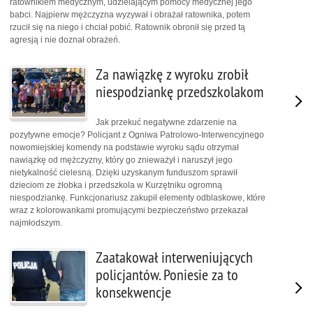
ratownikiem medycznym, udzielającym pomocy medycznej jego
babci. Najpierw mężczyzna wyzywał i obrażał ratownika, potem
rzucił się na niego i chciał pobić. Ratownik obronił się przed tą
agresją i nie doznał obrażeń.
Za nawiązkę z wyroku zrobił
niespodziankę przedszkolakom
Jak przekuć negatywne zdarzenie na
pozytywne emocje? Policjant z Ogniwa Patrolowo-Interwencyjnego
nowomiejskiej komendy na podstawie wyroku sądu otrzymał
nawiązkę od mężczyzny, który go znieważył i naruszył jego
nietykalność cielesną. Dzięki uzyskanym funduszom sprawił
dzieciom ze żłobka i przedszkola w Kurzętniku ogromną
niespodziankę. Funkcjonariusz zakupił elementy odblaskowe, które
wraz z kolorowankami promującymi bezpieczeństwo przekazał
najmłodszym.
Zaatakował interweniujących
policjantów. Poniesie za to
konsekwencje