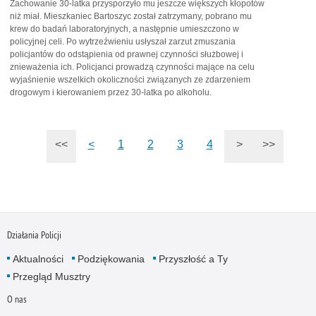
Zachowanie 30-latka przysporzyło mu jeszcze większych kłopotów
niż miał. Mieszkaniec Bartoszyc został zatrzymany, pobrano mu
krew do badań laboratoryjnych, a następnie umieszczono w
policyjnej celi. Po wytrzeźwieniu usłyszał zarzut zmuszania
policjantów do odstąpienia od prawnej czynności służbowej i
znieważenia ich. Policjanci prowadzą czynności mające na celu
wyjaśnienie wszelkich okoliczności związanych ze zdarzeniem
drogowym i kierowaniem przez 30-latka po alkoholu.
<<
<
1
2
3
4
>
>>
Działania Policji
Aktualności
Podziękowania
Przyszłość a Ty
Przegląd Musztry
O nas