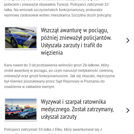
pobiciem i znieważył obywatela Tunezji. Policjanci zatrzymali 32-
latka. Na wniosek szczycieńskich funkcjonariuszy, prokurator
rejonowy zastosował wobec mieszkańca Szczytna dozór policyjny.
Wszczął awanturę w pociągu,
później znieważył policjantów.
Usłyszała zarzuty i trafił do
więzienia
Kara nawet do 3 lat pozbawienia wolności grozi 28-latkowi, który
zrobił awanturę w pociągu, po czym naruszył nietykalność cielesną,
znieważył oraz groził funkcjonariuszom. Jak się okazało, mężczyzna
był również poszukiwany przez Sąd Rejonowy w Poznaniu do
osadzenia w zakładzie karnym.
Wyzywał i szarpał ratownika
medycznego. Został zatrzymany,
usłyszał zarzuty
Policjanci zatrzymali 33-latka z Ełku, który awanturował się z