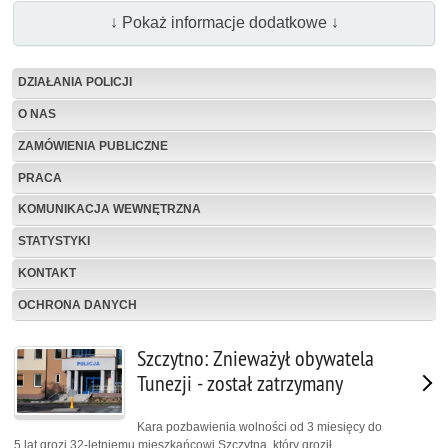
↓ Pokaż informacje dodatkowe ↓
DZIAŁANIA POLICJI
O NAS
ZAMÓWIENIA PUBLICZNE
PRACA
KOMUNIKACJA WEWNĘTRZNA
STATYSTYKI
KONTAKT
OCHRONA DANYCH
Szczytno: Znieważył obywatela
Tunezji - został zatrzymany
Kara pozbawienia wolności od 3 miesięcy do
5 lat grozi 32-letniemu mieszkańcowi Szczytna, który groził