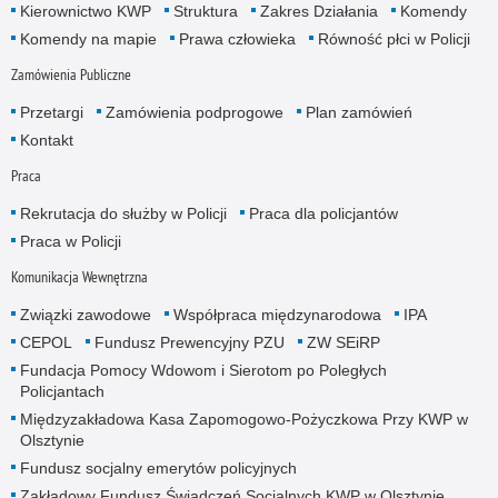
Kierownictwo KWP
Struktura
Zakres Działania
Komendy
Komendy na mapie
Prawa człowieka
Równość płci w Policji
Zamówienia Publiczne
Przetargi
Zamówienia podprogowe
Plan zamówień
Kontakt
Praca
Rekrutacja do służby w Policji
Praca dla policjantów
Praca w Policji
Komunikacja Wewnętrzna
Związki zawodowe
Współpraca międzynarodowa
IPA
CEPOL
Fundusz Prewencyjny PZU
ZW SEiRP
Fundacja Pomocy Wdowom i Sierotom po Poległych
Policjantach
Międzyzakładowa Kasa Zapomogowo-Pożyczkowa Przy KWP w
Olsztynie
Fundusz socjalny emerytów policyjnych
Zakładowy Fundusz Świadczeń Socjalnych KWP w Olsztynie