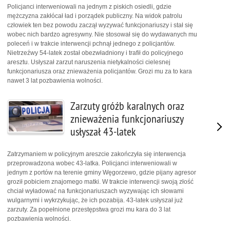
Policjanci interweniowali na jednym z piskich osiedli, gdzie
mężczyzna zakłócał ład i porządek publiczny. Na widok patrolu
człowiek ten bez powodu zaczął wyzywać funkcjonariuszy i stał się
wobec nich bardzo agresywny. Nie stosował się do wydawanych mu
poleceń i w trakcie interwencji pchnął jednego z policjantów.
Nietrzeźwy 54-latek został obezwładniony i trafił do policyjnego
aresztu. Usłyszał zarzut naruszenia nietykalności cielesnej
funkcjonariusza oraz znieważenia policjantów. Grozi mu za to kara
nawet 3 lat pozbawienia wolności.
Zarzuty gróźb karalnych oraz
znieważenia funkcjonariuszy
usłyszał 43-latek
Zatrzymaniem w policyjnym areszcie zakończyła się interwencja
przeprowadzona wobec 43-latka. Policjanci interweniowali w
jednym z portów na terenie gminy Węgorzewo, gdzie pijany agresor
groził pobiciem znajomego matki. W trakcie interwencji swoją złość
chciał wyładować na funkcjonariuszach wyzywając ich słowami
wulgarnymi i wykrzykując, że ich pozabija. 43-latek usłyszał już
zarzuty. Za popełnione przestępstwa grozi mu kara do 3 lat
pozbawienia wolności.