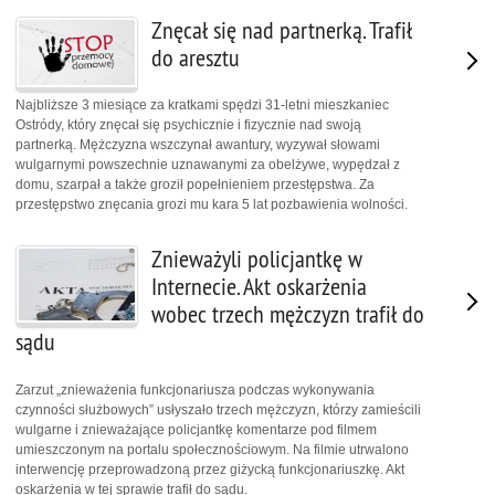
Znęcał się nad partnerką. Trafił
do aresztu
Najbliższe 3 miesiące za kratkami spędzi 31-letni mieszkaniec
Ostródy, który znęcał się psychicznie i fizycznie nad swoją
partnerką. Mężczyzna wszczynał awantury, wyzywał słowami
wulgarnymi powszechnie uznawanymi za obelżywe, wypędzał z
domu, szarpał a także groził popełnieniem przestępstwa. Za
przestępstwo znęcania grozi mu kara 5 lat pozbawienia wolności.
Znieważyli policjantkę w
Internecie. Akt oskarżenia
wobec trzech mężczyzn trafił do
sądu
Zarzut „znieważenia funkcjonariusza podczas wykonywania
czynności służbowych” usłyszało trzech mężczyzn, którzy zamieścili
wulgarne i znieważające policjantkę komentarze pod filmem
umieszczonym na portalu społecznościowym. Na filmie utrwalono
interwencję przeprowadzoną przez giżycką funkcjonariuszkę. Akt
oskarżenia w tej sprawie trafił do sądu.