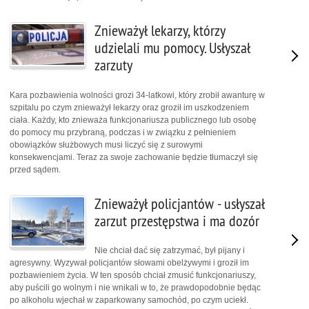
Znieważył lekarzy, którzy
udzielali mu pomocy. Usłyszał
zarzuty
Kara pozbawienia wolności grozi 34-latkowi, który zrobił awanturę w
szpitalu po czym znieważył lekarzy oraz groził im uszkodzeniem
ciała. Każdy, kto znieważa funkcjonariusza publicznego lub osobę
do pomocy mu przybraną, podczas i w związku z pełnieniem
obowiązków służbowych musi liczyć się z surowymi
konsekwencjami. Teraz za swoje zachowanie będzie tłumaczył się
przed sądem.
Znieważył policjantów - usłyszał
zarzut przestępstwa i ma dozór
Nie chciał dać się zatrzymać, był pijany i
agresywny. Wyzywał policjantów słowami obelżywymi i groził im
pozbawieniem życia. W ten sposób chciał zmusić funkcjonariuszy,
aby puścili go wolnym i nie wnikali w to, że prawdopodobnie będąc
po alkoholu wjechał w zaparkowany samochód, po czym uciekł.