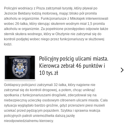
Policyjni wodniacy z Pisza zatrzymali turystę, który pływał po
Jeziorze Bełdany łodzią motorową, mając blisko pół promila
alkoholu w organizmie. Funkcjonariusze z Mikołajek interweniowali
wobec 26-latka, który sterując skuterem wodnym miał 1,5 promila
alkoholu w organizmie. Za popełnione przestępstwo odpowie także
sternik skutera wodnego, który w Olsztynie nie zatrzymał się do
kontroli podjętej wobec niego przez funkcjonariuszy w służbowej
łodzi.
Policyjny pościg ulicami miasta.
Kierowca zebrał 46 punktów i
10 tys. zł
Gołdapscy policjanci zatrzymali 32-latka, który najpierw nie
zatrzymał się do kontroli drogowej, a potem, chcąc uniknąć
spotkania z funkcjonariuszami drogówki, zdecydował się na
niebezpieczną ucieczkę osobowym citroenem ulicami miasta. Cała
sytuacja wyglądało bardzo groźnie, gdyż przerażeni piesi musieli
uciekać przed pędzącym pojazdem. Szybka i sprawna reakcja
policyjnych patroli uniemożliwiła dalszą jazdę
nieodpowiedzialnemu kierowcy.