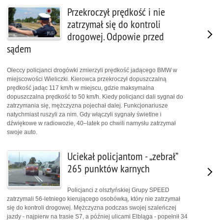
Przekroczył prędkość i nie
zatrzymał się do kontroli
drogowej. Odpowie przed
sądem
Oleccy policjanci drogówki zmierzyli prędkość jadącego BMW w
miejscowości Wieliczki. Kierowca przekroczył dopuszczalną
prędkość jadąc 117 km/h w miejscu, gdzie maksymalna
dopuszczalna prędkość to 50 km/h. Kiedy policjanci dali sygnał do
zatrzymania się, mężczyzna pojechał dalej. Funkcjonariusze
natychmiast ruszyli za nim. Gdy włączyli sygnały świetlne i
dźwiękowe w radiowozie, 40–latek po chwili namysłu zatrzymał
swoje auto.
Uciekał policjantom - „zebrał”
265 punktów karnych
Policjanci z olsztyńskiej Grupy SPEED
zatrzymali 56-letniego kierującego osobówką, który nie zatrzymał
się do kontroli drogowej. Mężczyzna podczas swojej szaleńczej
jazdy - najpierw na trasie S7, a później ulicami Elbląga - popełnił 34