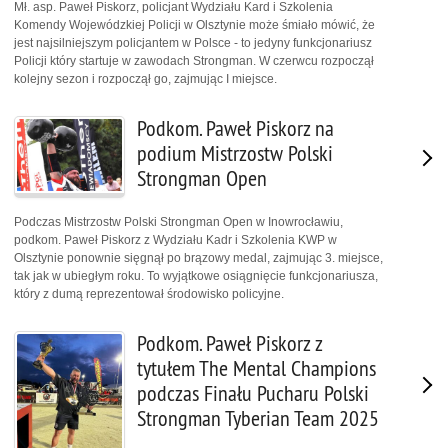
Mł. asp. Paweł Piskorz, policjant Wydziału Kard i Szkolenia
Komendy Wojewódzkiej Policji w Olsztynie może śmiało mówić, że
jest najsilniejszym policjantem w Polsce - to jedyny funkcjonariusz
Policji który startuje w zawodach Strongman. W czerwcu rozpoczął
kolejny sezon i rozpoczął go, zajmując I miejsce.
Podkom. Paweł Piskorz na
podium Mistrzostw Polski
Strongman Open
Podczas Mistrzostw Polski Strongman Open w Inowrocławiu,
podkom. Paweł Piskorz z Wydziału Kadr i Szkolenia KWP w
Olsztynie ponownie sięgnął po brązowy medal, zajmując 3. miejsce,
tak jak w ubiegłym roku. To wyjątkowe osiągnięcie funkcjonariusza,
który z dumą reprezentował środowisko policyjne.
Podkom. Paweł Piskorz z
tytułem The Mental Champions
podczas Finału Pucharu Polski
Strongman Tyberian Team 2025