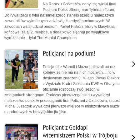
Na Ranczu Gościszów odbył się wielki finał
Pucharu Polski Strongman Tyberian Team.
Do rywalizacji o tytuł najsilniejszego stanęło sześciu najlepszych
zawodników wyłonionych z dziewięciu edycji pucharowych. W
zawodach wziął udział podkom. Paweł Piskorz, który w klasyfikacji
końcowej zajął 2. miejsce, a dodatkowo sięgnął po wyjątkowe
wyróżnienie – tytuł The Mental Champions.
Policjanci na podium!
Policjanci z Warmii i Mazur pokazali po raz
kolejny, że nie ma na nich mocnych... i to w
dosłownym znaczeniu. Mł.asp. Paweł Piskorz
z Wydziału Kadr i Szkolenia KWP w Olsztynie
oficjalnie rozpoczął swój sezon w
zmaganiach strongman. Podczas pierwszego startu wywalczył
mistrzostwo polski w przeciąganiu tira. Policjant z Działdowa, st.post
Michał Juszczyk wywalczył pierwsze miejsce w mistrzostwach służb
mundurowych w brazylijskim jiu-jitsu.
Policjant z Gołdapi
wicemistrzem Polski w Trójboju