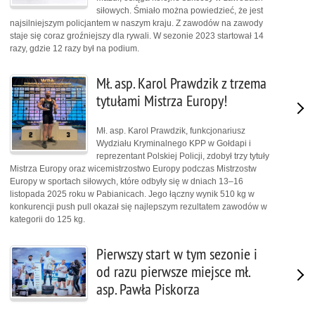
siłowych. Śmiało można powiedzieć, że jest
najsilniejszym policjantem w naszym kraju. Z zawodów na zawody
staje się coraz groźniejszy dla rywali. W sezonie 2023 startował 14
razy, gdzie 12 razy był na podium.
Mł. asp. Karol Prawdzik z trzema
tytułami Mistrza Europy!
Mł. asp. Karol Prawdzik, funkcjonariusz
Wydziału Kryminalnego KPP w Gołdapi i
reprezentant Polskiej Policji, zdobył trzy tytuły
Mistrza Europy oraz wicemistrzostwo Europy podczas Mistrzostw
Europy w sportach siłowych, które odbyły się w dniach 13–16
listopada 2025 roku w Pabianicach. Jego łączny wynik 510 kg w
konkurencji push pull okazał się najlepszym rezultatem zawodów w
kategorii do 125 kg.
Pierwszy start w tym sezonie i
od razu pierwsze miejsce mł.
asp. Pawła Piskorza