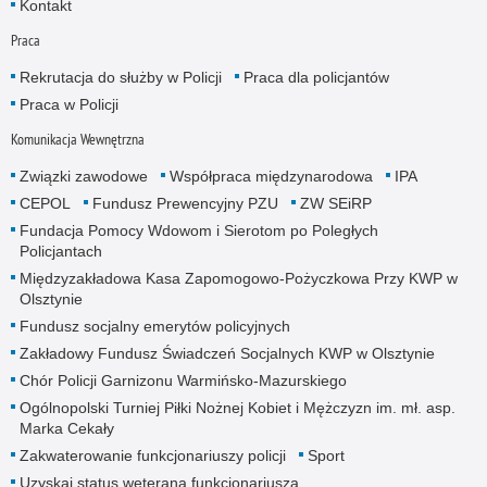
Kontakt
Praca
Rekrutacja do służby w Policji
Praca dla policjantów
Praca w Policji
Komunikacja Wewnętrzna
Związki zawodowe
Współpraca międzynarodowa
IPA
CEPOL
Fundusz Prewencyjny PZU
ZW SEiRP
Fundacja Pomocy Wdowom i Sierotom po Poległych
Policjantach
Międzyzakładowa Kasa Zapomogowo-Pożyczkowa Przy KWP w
Olsztynie
Fundusz socjalny emerytów policyjnych
Zakładowy Fundusz Świadczeń Socjalnych KWP w Olsztynie
Chór Policji Garnizonu Warmińsko-Mazurskiego
Ogólnopolski Turniej Piłki Nożnej Kobiet i Mężczyzn im. mł. asp.
Marka Cekały
Zakwaterowanie funkcjonariuszy policji
Sport
Uzyskaj status weterana funkcjonariusza