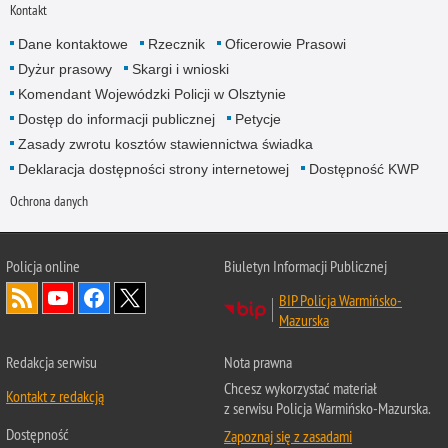
Kontakt
Dane kontaktowe
Rzecznik
Oficerowie Prasowi
Dyżur prasowy
Skargi i wnioski
Komendant Wojewódzki Policji w Olsztynie
Dostęp do informacji publicznej
Petycje
Zasady zwrotu kosztów stawiennictwa świadka
Deklaracja dostępności strony internetowej
Dostępność KWP
Ochrona danych
Policja online
Biuletyn Informacji Publicznej
BIP Policja Warmińsko-
Mazurska
Redakcja serwisu
Nota prawna
Chcesz wykorzystać materiał
Kontakt z redakcją
z serwisu Policja Warmińsko-Mazurska.
Dostępność
Zapoznaj się z zasadami