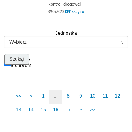
kontroli drogowej
09.06.2020
KPP Szczytno
Jednostka
Szukaj w
archiwum
<<
<
1
...
8
9
10
11
12
13
14
15
16
17
>
>>