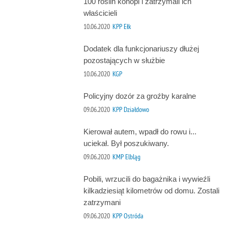
100 roślin konopi i zatrzymali ich
właścicieli
10.06.2020
KPP Ełk
Dodatek dla funkcjonariuszy dłużej
pozostających w służbie
10.06.2020
KGP
Policyjny dozór za groźby karalne
09.06.2020
KPP Działdowo
Kierował autem, wpadł do rowu i...
uciekał. Był poszukiwany.
09.06.2020
KMP Elbląg
Pobili, wrzucili do bagażnika i wywieźli
kilkadziesiąt kilometrów od domu. Zostali
zatrzymani
09.06.2020
KPP Ostróda