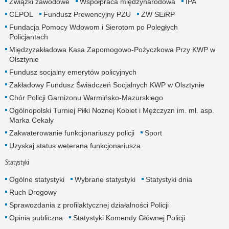
Związki zawodowe
Współpraca międzynarodowa
IPA
CEPOL
Fundusz Prewencyjny PZU
ZW SEiRP
Fundacja Pomocy Wdowom i Sierotom po Poległych
Policjantach
Międzyzakładowa Kasa Zapomogowo-Pożyczkowa Przy KWP w
Olsztynie
Fundusz socjalny emerytów policyjnych
Zakładowy Fundusz Świadczeń Socjalnych KWP w Olsztynie
Chór Policji Garnizonu Warmińsko-Mazurskiego
Ogólnopolski Turniej Piłki Nożnej Kobiet i Mężczyzn im. mł. asp.
Marka Cekały
Zakwaterowanie funkcjonariuszy policji
Sport
Uzyskaj status weterana funkcjonariusza
Statystyki
Ogólne statystyki
Wybrane statystyki
Statystyki dnia
Ruch Drogowy
Sprawozdania z profilaktycznej działalności Policji
Opinia publiczna
Statystyki Komendy Głównej Policji