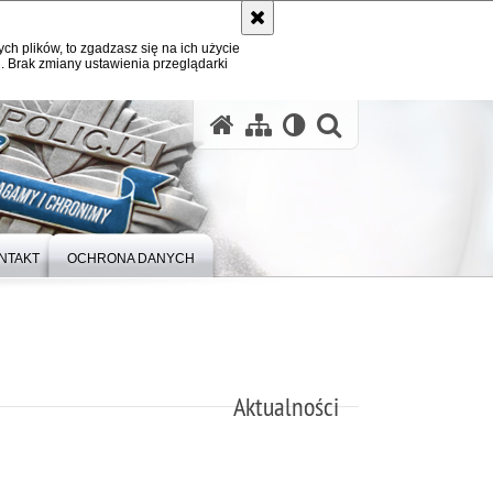
ych plików, to zgadzasz się na ich użycie
. Brak zmiany ustawienia przeglądarki
otwórz wysz
NTAKT
OCHRONA DANYCH
Aktualności