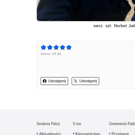
sierż. szt. Norbet Ja
Ocena: 5/5 (6)
Udostępnij
Udostępnij
Działania Policji
O nas
Zamówienia Publ
Aktualności
Kierownictwo
Przetargi