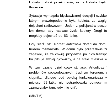
kobiety, nabrał przekonania, że ta kobieta bę
Iławeckie.
Sytuacja wymagała błyskawicznej decyzji i szybko
którym prawdopodobnie była kobieta, ze wzglę
dojechać radiowozem. Jeden z policjantów posze
km domu, aby ratować życie kobiety. Drugi fu
mogłaby pojechać po 83–latkę.
Gdy sierż. szt. Norbet Jatkowski dotarł do domu
trudem rozmawiała. W domu było przeraźliwie zi
zapewnił, że za chwilę przyjedzie po nich transp
bo pilnuje swojej ojcowizny, a na stałe mieszka 
W tym czasie dzielnicowy st. asp. Arkadiusz 
problemów spowodowanych trudnym terenem, pr
ciągnika, dlatego pod opieką funkcjonariusza
miejsce 83–latka nie potrzebowała pomocy me
„zamarzłaby tam, gdy nie oni”.
(MK/TM)