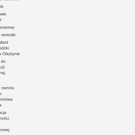
ik
owie
i
prasowy
i wnioski
dant
dzki
 w Olsztynie
 do
cji
nej
 zwrotu
w
nnictwa
a
acja
ności
towej