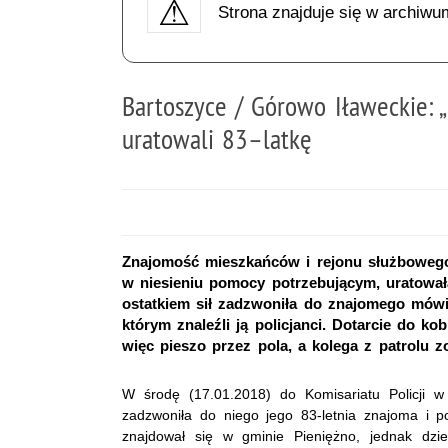
Strona znajduje się w archiwu
Bartoszyce / Górowo Iławeckie: „
uratowali 83–latkę
Znajomość mieszkańców i rejonu służbowego
w niesieniu pomocy potrzebującym, uratowała
ostatkiem sił zadzwoniła do znajomego mówią
którym znaleźli ją policjanci. Dotarcie do ko
więc pieszo przez pola, a kolega z patrolu z
W środę (17.01.2018) do Komisariatu Policji 
zadzwoniła do niego jego 83-letnia znajoma i 
znajdował się w gminie Pieniężno, jednak dzie