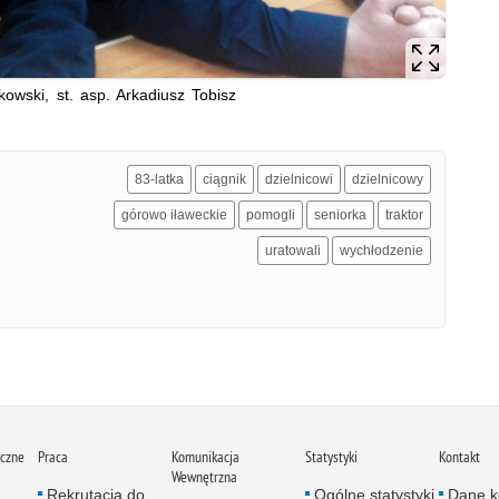
tkowski, st. asp. Arkadiusz Tobisz
83-latka
ciągnik
dzielnicowi
dzielnicowy
górowo iławeckie
pomogli
seniorka
traktor
uratowali
wychłodzenie
iczne
Praca
Komunikacja
Statystyki
Kontakt
Wewnętrzna
Rekrutacja do
Ogólne statystyki
Dane k