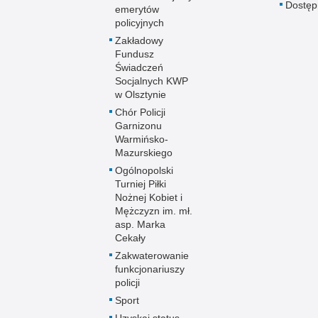
Dostę
emerytów
policyjnych
Zakładowy
Fundusz
Świadczeń
Socjalnych KWP
w Olsztynie
Chór Policji
Garnizonu
Warmińsko-
Mazurskiego
Ogólnopolski
Turniej Piłki
Nożnej Kobiet i
Mężczyzn im. mł.
asp. Marka
Cekały
Zakwaterowanie
funkcjonariuszy
policji
Sport