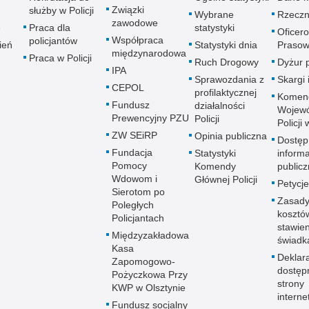
Związki
służby w Policji
Wybrane
Rzeczn
zawodowe
e
Praca dla
statystyki
Oficer
Współpraca
policjantów
ień
Statystyki dnia
Prasow
międzynarodowa
Praca w Policji
Ruch Drogowy
Dyżur 
IPA
Sprawozdania z
Skargi 
CEPOL
profilaktycznej
Komen
Fundusz
działalności
Wojewó
Prewencyjny PZU
Policji
Policji
ZW SEiRP
Opinia publiczna
Dostęp
Fundacja
Statystyki
informa
Pomocy
Komendy
publicz
Wdowom i
Głównej Policji
Petycje
Sierotom po
Zasady
Poległych
kosztó
Policjantach
stawie
Międzyzakładowa
świadk
Kasa
Deklar
Zapomogowo-
dostęp
Pożyczkowa Przy
strony
KWP w Olsztynie
interne
Fundusz socjalny