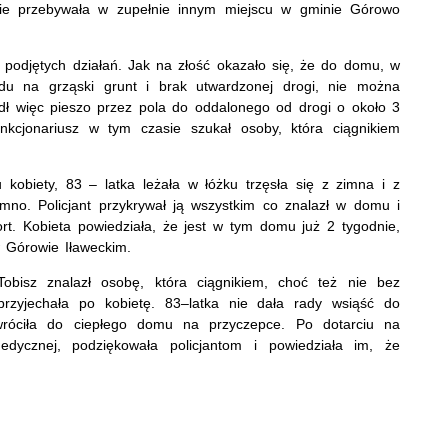
dzie przebywała w zupełnie innym miejscu w gminie Górowo
 podjętych działań. Jak na złość okazało się, że do domu, w
du na grząski grunt i brak utwardzonej drogi, nie można
dł więc pieszo przez pola do oddalonego od drogi o około 3
nkcjonariusz w tym czasie szukał osoby, która ciągnikiem
 kobiety, 83 – latka leżała w łóżku trzęsła się z zimna i z
mno. Policjant przykrywał ją wszystkim co znalazł w domu i
ort. Kobieta powiedziała, że jest w tym domu już 2 tygodnie,
w Górowie Iławeckim.
Tobisz znalazł osobę, która ciągnikiem, choć też nie bez
zyjechała po kobietę. 83–latka nie dała rady wsiąść do
 wróciła do ciepłego domu na przyczepce. Po dotarciu na
dycznej, podziękowała policjantom i powiedziała im, że