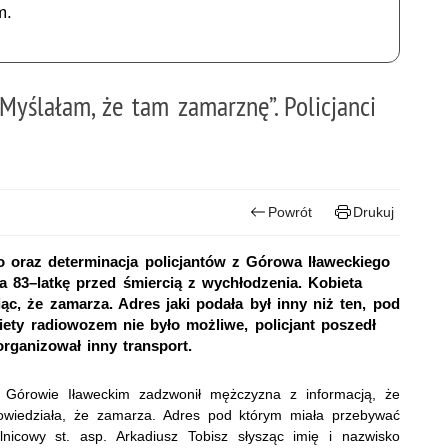
m.
Myślałam, że tam zamarznę”. Policjanci
Powrót
Drukuj
 oraz determinacja policjantów z Górowa Iławeckiego
 83–latkę przed śmiercią z wychłodzenia. Kobieta
c, że zamarza. Adres jaki podała był inny niż ten, pod
biety radiowozem nie było możliwe, policjant poszedł
organizował inny transport.
w Górowie Iławeckim zadzwonił mężczyzna z informacją, że
powiedziała, że zamarza. Adres pod którym miała przebywać
lnicowy st. asp. Arkadiusz Tobisz słysząc imię i nazwisko