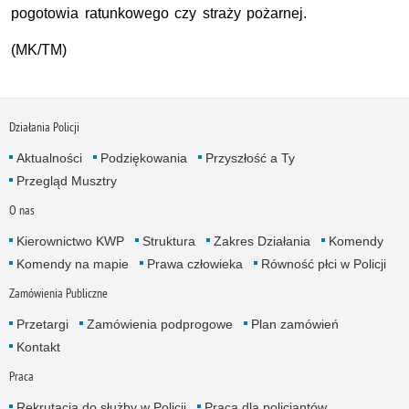
pogotowia ratunkowego czy straży pożarnej.
(MK/TM)
Działania Policji
Aktualności
Podziękowania
Przyszłość a Ty
Przegląd Musztry
O nas
Kierownictwo KWP
Struktura
Zakres Działania
Komendy
Komendy na mapie
Prawa człowieka
Równość płci w Policji
Zamówienia Publiczne
Przetargi
Zamówienia podprogowe
Plan zamówień
Kontakt
Praca
Rekrutacja do służby w Policji
Praca dla policjantów