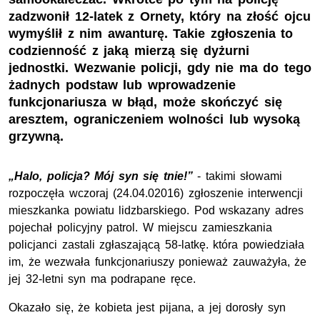
zadzwonił 12-latek z Ornety, który na złość ojcu
wymyślił z nim awanturę. Takie zgłoszenia to
codzienność z jaką mierzą się dyżurni
jednostki. Wezwanie policji, gdy nie ma do tego
żadnych podstaw lub wprowadzenie
funkcjonariusza w błąd, może skończyć się
aresztem, ograniczeniem wolności lub wysoką
grzywną.
„Halo, policja? Mój syn się tnie!”
- takimi słowami
rozpoczęła wczoraj (24.04.02016) zgłoszenie interwencji
mieszkanka powiatu lidzbarskiego. Pod wskazany adres
pojechał policyjny patrol. W miejscu zamieszkania
policjanci zastali zgłaszającą 58-latkę. która powiedziała
im, że wezwała funkcjonariuszy ponieważ zauważyła, że
jej 32-letni syn ma podrapane ręce.
Okazało się, że kobieta jest pijana, a jej dorosły syn