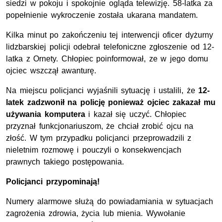
siedzi w pokoju i spokojnie ogląda telewizję. 58-latka za
popełnienie wykroczenie została ukarana mandatem.
Kilka minut po zakończeniu tej interwencji oficer dyżurny
lidzbarskiej policji odebrał telefoniczne zgłoszenie od 12-
latka z Ornety. Chłopiec poinformował, ze w jego domu
ojciec wszczął awanturę.
Na miejscu policjanci wyjaśnili sytuację i ustalili, że
12-
latek zadzwonił na policję ponieważ ojciec zakazał mu
używania komputera
i kazał się uczyć. Chłopiec
przyznał funkcjonariuszom, że chciał zrobić ojcu na
złość. W tym przypadku policjanci przeprowadzili z
nieletnim rozmowę i pouczyli o konsekwencjach
prawnych takiego postępowania.
Policjanci przypominają!
Numery alarmowe służą do powiadamiania w sytuacjach
zagrożenia zdrowia, życia lub mienia. Wywołanie