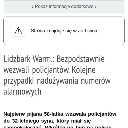
↓ Pokaż informacje dodatkowe ↓
Strona znajduje się w archiwum.
Lidzbark Warm.: Bezpodstawnie
wezwali policjantów. Kolejne
przypadki nadużywania numerów
alarmowych
Najpierw pijana 58-latka wezwała policjantów
do 32-letniego syna, który miał się
samookaleczać. Wkrótce po tym na policję