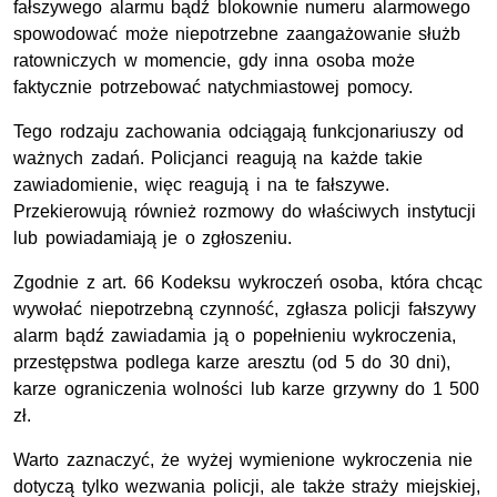
fałszywego alarmu bądź blokownie numeru alarmowego
spowodować może niepotrzebne zaangażowanie służb
ratowniczych w momencie, gdy inna osoba może
faktycznie potrzebować natychmiastowej pomocy.
Tego rodzaju zachowania odciągają funkcjonariuszy od
ważnych zadań. Policjanci reagują na każde takie
zawiadomienie, więc reagują i na te fałszywe.
Przekierowują również rozmowy do właściwych instytucji
lub powiadamiają je o zgłoszeniu.
Zgodnie z art. 66 Kodeksu wykroczeń osoba, która chcąc
wywołać niepotrzebną czynność, zgłasza policji fałszywy
alarm bądź zawiadamia ją o popełnieniu wykroczenia,
przestępstwa podlega karze aresztu (od 5 do 30 dni),
karze ograniczenia wolności lub karze grzywny do 1 500
zł.
Warto zaznaczyć, że wyżej wymienione wykroczenia nie
dotyczą tylko wezwania policji, ale także straży miejskiej,