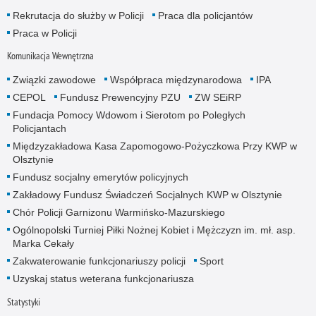
Rekrutacja do służby w Policji
Praca dla policjantów
Praca w Policji
Komunikacja Wewnętrzna
Związki zawodowe
Współpraca międzynarodowa
IPA
CEPOL
Fundusz Prewencyjny PZU
ZW SEiRP
Fundacja Pomocy Wdowom i Sierotom po Poległych
Policjantach
Międzyzakładowa Kasa Zapomogowo-Pożyczkowa Przy KWP w
Olsztynie
Fundusz socjalny emerytów policyjnych
Zakładowy Fundusz Świadczeń Socjalnych KWP w Olsztynie
Chór Policji Garnizonu Warmińsko-Mazurskiego
Ogólnopolski Turniej Piłki Nożnej Kobiet i Mężczyzn im. mł. asp.
Marka Cekały
Zakwaterowanie funkcjonariuszy policji
Sport
Uzyskaj status weterana funkcjonariusza
Statystyki