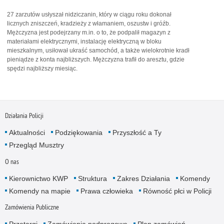
27 zarzutów usłyszał nidziczanin, który w ciągu roku dokonał
licznych zniszczeń, kradzieży z włamaniem, oszustw i gróźb.
Mężczyzna jest podejrzany m.in. o to, że podpalił magazyn z
materiałami elektrycznymi, instalację elektryczną w bloku
mieszkalnym, usiłował ukraść samochód, a także wielokrotnie kradł
pieniądze z konta najbliższych. Mężczyzna trafił do aresztu, gdzie
spędzi najbliższy miesiąc.
Działania Policji
Aktualności
Podziękowania
Przyszłość a Ty
Przegląd Musztry
O nas
Kierownictwo KWP
Struktura
Zakres Działania
Komendy
Komendy na mapie
Prawa człowieka
Równość płci w Policji
Zamówienia Publiczne
Przetargi
Zamówienia podprogowe
Plan zamówień