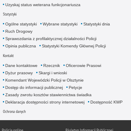
Uzyskaj status weterana funkcjonariusza
Statystyki
Ogólne statystyki
Wybrane statystyki
Statystyki dnia
Ruch Drogowy
Sprawozdania z profilaktycznej działalności Policji
Opinia publiczna
Statystyki Komendy Głównej Policji
Kontakt
Dane kontaktowe
Rzecznik
Oficerowie Prasowi
Dyżur prasowy
Skargi i wnioski
Komendant Wojewódzki Policji w Olsztynie
Dostęp do informacji publicznej
Petycje
Zasady zwrotu kosztów stawiennictwa świadka
Deklaracja dostępności strony internetowej
Dostępność KWP
Ochrona danych
Policja online
Biuletyn Informacji Publicznej