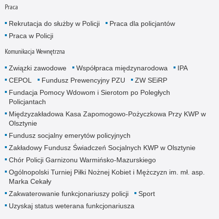
Praca
Rekrutacja do służby w Policji
Praca dla policjantów
Praca w Policji
Komunikacja Wewnętrzna
Związki zawodowe
Współpraca międzynarodowa
IPA
CEPOL
Fundusz Prewencyjny PZU
ZW SEiRP
Fundacja Pomocy Wdowom i Sierotom po Poległych
Policjantach
Międzyzakładowa Kasa Zapomogowo-Pożyczkowa Przy KWP w
Olsztynie
Fundusz socjalny emerytów policyjnych
Zakładowy Fundusz Świadczeń Socjalnych KWP w Olsztynie
Chór Policji Garnizonu Warmińsko-Mazurskiego
Ogólnopolski Turniej Piłki Nożnej Kobiet i Mężczyzn im. mł. asp.
Marka Cekały
Zakwaterowanie funkcjonariuszy policji
Sport
Uzyskaj status weterana funkcjonariusza