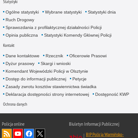
Statystyki
Ogólne statystyki
Wybrane statystyki
Statystyki dnia
Ruch Drogowy
Sprawozdania z profilaktycznej działalności Policji
Opinia publiczna
Statystyki Komendy Głównej Policji
Kontakt
Dane kontaktowe
Rzecznik
Oficerowie Prasowi
Dyżur prasowy
Skargi i wnioski
Komendant Wojewódzki Policji w Olsztynie
Dostęp do informacji publicznej
Petycje
Zasady zwrotu kosztów stawiennictwa świadka
Deklaracja dostępności strony internetowej
Dostępność KWP
Ochrona danych
Policja online
Biuletyn Informacji Publicznej
BIP Policja Warmińsko-