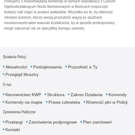
Policjanci z nowomiejskiej komendy w ramach współpracy z Liceum
Ogólnokształcącym Służb Mundurowych w Bielicach rozpoczęli
kolejny cykl zajęć w postaci wykładów. Wszystko po to, by stworzyć
młodym ludziom, którzy swoją przyszłość wiążą ze służbami
mundurowymi takie warunki kształcenia, by w sposób profesjonalny
mogli zapoznać się ze specyfiką danego zawodu.
Działania Policji
Aktualności
Podziękowania
Przyszłość a Ty
Przegląd Musztry
O nas
Kierownictwo KWP
Struktura
Zakres Działania
Komendy
Komendy na mapie
Prawa człowieka
Równość płci w Policji
Zamówienia Publiczne
Przetargi
Zamówienia podprogowe
Plan zamówień
Kontakt