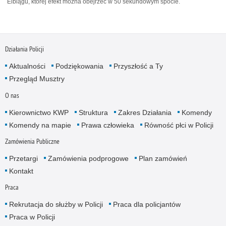
Elblągu, której efekt można obejrzeć w 50 sekundowym spocie.
Działania Policji
Aktualności
Podziękowania
Przyszłość a Ty
Przegląd Musztry
O nas
Kierownictwo KWP
Struktura
Zakres Działania
Komendy
Komendy na mapie
Prawa człowieka
Równość płci w Policji
Zamówienia Publiczne
Przetargi
Zamówienia podprogowe
Plan zamówień
Kontakt
Praca
Rekrutacja do służby w Policji
Praca dla policjantów
Praca w Policji