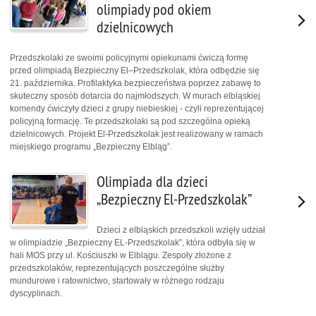
olimpiady pod okiem
dzielnicowych
Przedszkolaki ze swoimi policyjnymi opiekunami ćwiczą formę
przed olimpiadą Bezpieczny El–Przedszkolak, która odbędzie się
21. października. Profilaktyka bezpieczeństwa poprzez zabawę to
skuteczny sposób dotarcia do najmłodszych. W murach elbląskiej
komendy ćwiczyły dzieci z grupy niebieskiej - czyli reprezentującej
policyjną formację. Te przedszkolaki są pod szczególna opieką
dzielnicowych. Projekt El-Przedszkolak jest realizowany w ramach
miejskiego programu „Bezpieczny Elbląg”.
Olimpiada dla dzieci
„Bezpieczny El-Przedszkolak”
Dzieci z elbląskich przedszkoli wzięły udział
w olimpiadzie „Bezpieczny EL-Przedszkolak”, która odbyła się w
hali MOS przy ul. Kościuszki w Elblągu. Zespoły złożone z
przedszkolaków, reprezentujących poszczególne służby
mundurowe i ratownictwo, startowały w różnego rodzaju
dyscyplinach.