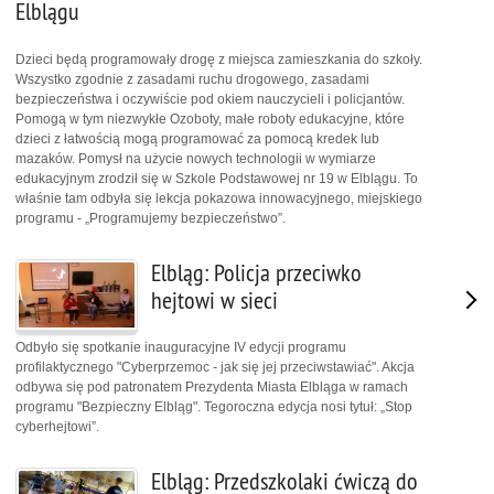
Elblągu
Dzieci będą programowały drogę z miejsca zamieszkania do szkoły.
Wszystko zgodnie z zasadami ruchu drogowego, zasadami
bezpieczeństwa i oczywiście pod okiem nauczycieli i policjantów.
Pomogą w tym niezwykłe Ozoboty, małe roboty edukacyjne, które
dzieci z łatwością mogą programować za pomocą kredek lub
mazaków. Pomysł na użycie nowych technologii w wymiarze
edukacyjnym zrodził się w Szkole Podstawowej nr 19 w Elblągu. To
właśnie tam odbyła się lekcja pokazowa innowacyjnego, miejskiego
programu - „Programujemy bezpieczeństwo”.
Elbląg: Policja przeciwko
hejtowi w sieci
Odbyło się spotkanie inauguracyjne IV edycji programu
profilaktycznego "Cyberprzemoc - jak się jej przeciwstawiać". Akcja
odbywa się pod patronatem Prezydenta Miasta Elbląga w ramach
programu "Bezpieczny Elbląg". Tegoroczna edycja nosi tytuł: „Stop
cyberhejtowi”.
Elbląg: Przedszkolaki ćwiczą do