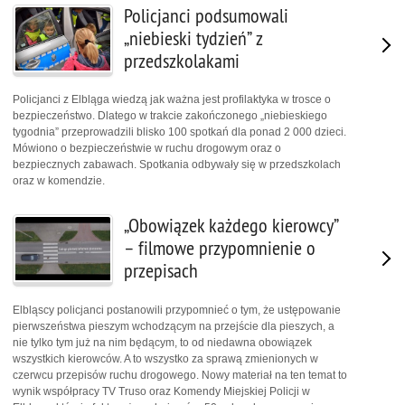
Policjanci podsumowali
„niebieski tydzień” z
przedszkolakami
Policjanci z Elbląga wiedzą jak ważna jest profilaktyka w trosce o
bezpieczeństwo. Dlatego w trakcie zakończonego „niebieskiego
tygodnia” przeprowadzili blisko 100 spotkań dla ponad 2 000 dzieci.
Mówiono o bezpieczeństwie w ruchu drogowym oraz o
bezpiecznych zabawach. Spotkania odbywały się w przedszkolach
oraz w komendzie.
„Obowiązek każdego kierowcy”
– filmowe przypomnienie o
przepisach
Elbląscy policjanci postanowili przypomnieć o tym, że ustępowanie
pierwszeństwa pieszym wchodzącym na przejście dla pieszych, a
nie tylko tym już na nim będącym, to od niedawna obowiązek
wszystkich kierowców. A to wszystko za sprawą zmienionych w
czerwcu przepisów ruchu drogowego. Nowy materiał na ten temat to
wynik współpracy TV Truso oraz Komendy Miejskiej Policji w