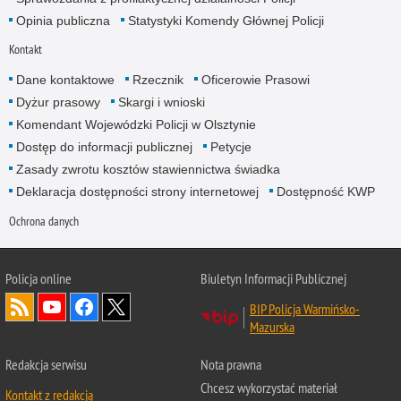
Opinia publiczna
Statystyki Komendy Głównej Policji
Kontakt
Dane kontaktowe
Rzecznik
Oficerowie Prasowi
Dyżur prasowy
Skargi i wnioski
Komendant Wojewódzki Policji w Olsztynie
Dostęp do informacji publicznej
Petycje
Zasady zwrotu kosztów stawiennictwa świadka
Deklaracja dostępności strony internetowej
Dostępność KWP
Ochrona danych
Policja online
Biuletyn Informacji Publicznej
BIP Policja Warmińsko-
Mazurska
Redakcja serwisu
Nota prawna
Chcesz wykorzystać materiał
Kontakt z redakcją