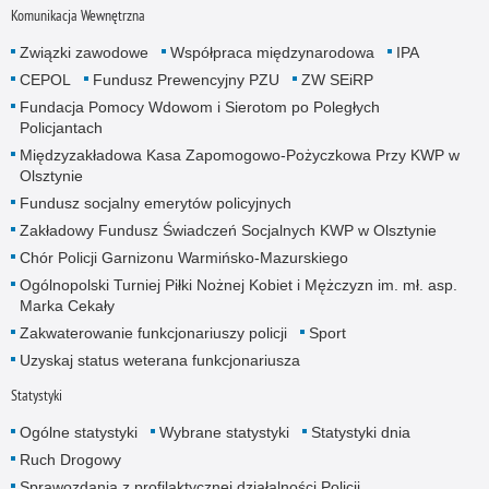
Komunikacja Wewnętrzna
Związki zawodowe
Współpraca międzynarodowa
IPA
CEPOL
Fundusz Prewencyjny PZU
ZW SEiRP
Fundacja Pomocy Wdowom i Sierotom po Poległych
Policjantach
Międzyzakładowa Kasa Zapomogowo-Pożyczkowa Przy KWP w
Olsztynie
Fundusz socjalny emerytów policyjnych
Zakładowy Fundusz Świadczeń Socjalnych KWP w Olsztynie
Chór Policji Garnizonu Warmińsko-Mazurskiego
Ogólnopolski Turniej Piłki Nożnej Kobiet i Mężczyzn im. mł. asp.
Marka Cekały
Zakwaterowanie funkcjonariuszy policji
Sport
Uzyskaj status weterana funkcjonariusza
Statystyki
Ogólne statystyki
Wybrane statystyki
Statystyki dnia
Ruch Drogowy
Sprawozdania z profilaktycznej działalności Policji