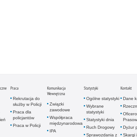
iczne
Praca
Komunikacja
Statystyki
Kontakt
Wewnętrzna
Rekrutacja do
Ogólne statystyki
Dane k
Związki
służby w Policji
Wybrane
Rzeczn
zawodowe
e
Praca dla
statystyki
Oficer
Współpraca
policjantów
ień
Statystyki dnia
Prasow
międzynarodowa
Praca w Policji
Ruch Drogowy
Dyżur 
IPA
Sprawozdania z
Skargi 