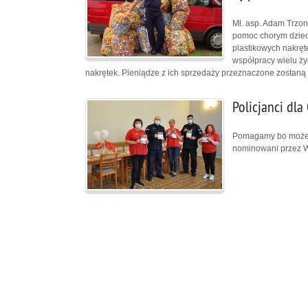
Mł. asp. Adam Trzo
pomoc chorym dzieci
plastikowych nakręt
współpracy wielu ży
nakrętek. Pieniądze z ich sprzedaży przeznaczone zostaną n
Policjanci dla 
Pomagamy bo możemy,
nominowani przez Wy