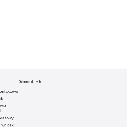
Ochrona danych
ontaktowe
ik
owie
i
prasowy
i wnioski