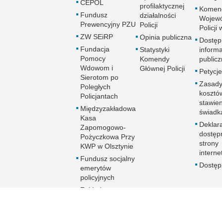
CEPOL
profilaktycznej
Komen
Fundusz
działalności
Wojewó
Prewencyjny PZU
Policji
Policji
ZW SEiRP
Opinia publiczna
Dostęp
Fundacja
Statystyki
informa
Pomocy
Komendy
publicz
Wdowom i
Głównej Policji
Petycje
Sierotom po
Zasady
Poległych
kosztó
Policjantach
stawie
Międzyzakładowa
świadk
Kasa
Deklar
Zapomogowo-
dostęp
Pożyczkowa Przy
strony
KWP w Olsztynie
interne
Fundusz socjalny
Dostę
emerytów
policyjnych
Zakładowy
Fundusz
Świadczeń
Socjalnych KWP