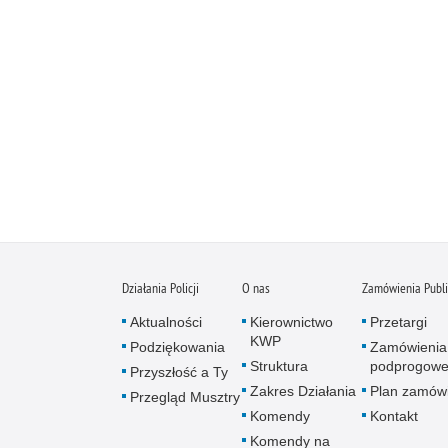
Działania Policji
O nas
Zamówienia Publ
Aktualności
Kierownictwo
Przetargi
KWP
Podziękowania
Zamówienia
Struktura
podprogow
Przyszłość a Ty
Zakres Działania
Plan zamów
Przegląd Musztry
Komendy
Kontakt
Komendy na