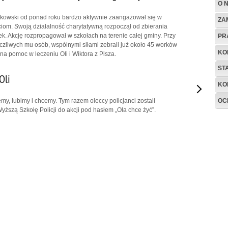
O 
nkowski od ponad roku bardzo aktywnie zaangażował się w
ZA
om. Swoją działalność charytatywną rozpoczął od zbierania
ek. Akcję rozpropagował w szkołach na terenie całej gminy. Przy
PR
czliwych mu osób, wspólnymi siłami zebrali już około 45 worków
KO
a pomoc w leczeniu Oli i Wiktora z Pisza.
ST
Oli
KO
OC
 lubimy i chcemy. Tym razem oleccy policjanci zostali
ższą Szkołę Policji do akcji pod hasłem „Ola chce żyć”.