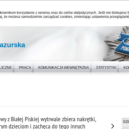
kownikom korzystanie z serwisu oraz do celów statystycznych. Jeśli nie blokujesz t
j, że możesz samodzielnie zarządzać cookies, zmieniając ustawienia przeglądarki
azurska
LICZNE
PRACA
KOMUNIKACJA WEWNĘTRZNA
STATYSTYKI
KO
owy z Białej Piskiej wytrwale zbiera nakrętki,
DZ
ym dzieciom i zachęca do tego innych