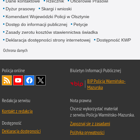
Dane kontaktowe
Rzecznik
Oficerowie Prasowi
Dyżur prasowy
Skargi i wnioski
Komendant Wojewódzki Policji w Olsztynie
Dostęp do informacji publicznej
Petycje
Zasady zwrotu kosztów stawiennictwa świadka
Deklaracja dostępności strony internetowej
Dostępność KWP
Ochrona danych
Policja online
Biuletyn Informacji Publicznej
BIP Policja Warmińsko-
Mazurska
Redakcja serwisu
Nota prawna
Chcesz wykorzystać materiał
Kontakt z redakcją
z serwisu Policja Warmińsko-Mazurska.
Dostępność
Zapoznaj się z zasadami
Deklaracja dostępności
Polityka prywatności