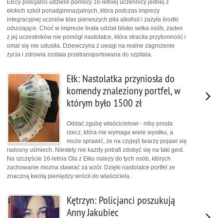
Ełccy policjanci udzielili pomocy 16-letniej uczennicy jednej z
ełckich szkół ponadgimnazjalnych, która podczas imprezy
integracyjnej uczniów klas pierwszych piła alkohol i zażyła środki
odurzające. Choć w imprezie brała udział blisko setka osób, żaden
z jej uczestników nie pomógł nastolatce, która straciła przytomność i
omal się nie udusiła. Dziewczyna z uwagi na realne zagrożenie
życia i zdrowia została przetransportowana do szpitala.
Ełk: Nastolatka przyniosła do
komendy znaleziony portfel, w
którym było 1500 zł
Oddać zgubę właścicielowi - niby prosta
rzecz, która nie wymaga wiele wysiłku, a
może sprawić, że na czyjejś twarzy pojawi się
radosny uśmiech. Niestety nie każdy potrafi zdobyć się na taki gest.
Na szczęście 16-letnia Ola z Ełku należy do tych osób, których
zachowanie można stawiać za wzór. Dzięki nastolatce portfel ze
znaczną kwotą pieniędzy wrócił do właściciela.
Kętrzyn: Policjanci poszukują
Anny Jakubiec