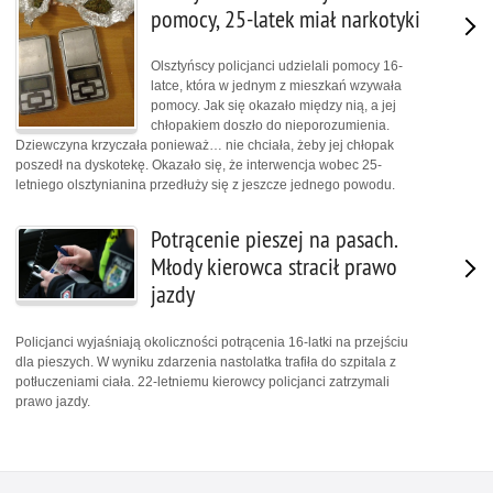
pomocy, 25-latek miał narkotyki
Olsztyńscy policjanci udzielali pomocy 16-
latce, która w jednym z mieszkań wzywała
pomocy. Jak się okazało między nią, a jej
chłopakiem doszło do nieporozumienia.
Dziewczyna krzyczała ponieważ… nie chciała, żeby jej chłopak
poszedł na dyskotekę. Okazało się, że interwencja wobec 25-
letniego olsztynianina przedłuży się z jeszcze jednego powodu.
Potrącenie pieszej na pasach.
Młody kierowca stracił prawo
jazdy
Policjanci wyjaśniają okoliczności potrącenia 16-latki na przejściu
dla pieszych. W wyniku zdarzenia nastolatka trafiła do szpitala z
potłuczeniami ciała. 22-letniemu kierowcy policjanci zatrzymali
prawo jazdy.