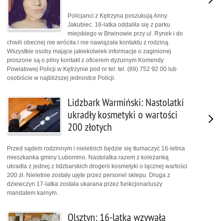
Policjanci z Kętrzyna poszukują Anny
Jakubiec. 16-latka oddaliła się z parku
miejskiego w Brwinowie przy ul. Rynek i do
chwili obecnej nie wróciła i nie nawiązała kontaktu z rodziną.
Wszystkie osoby mające jakiekolwiek informacje o zaginionej
proszone są o pilny kontakt z oficerem dyżurnym Komendy
Powiatowej Policji w Kętrzynie pod nr tel: tel. (89) 752 92 00 lub
osobiście w najbliższej jednostce Policji.
Lidzbark Warmiński: Nastolatki
ukradły kosmetyki o wartości
200 złotych
Przed sądem rodzinnym i nieletnich będzie się tłumaczyć 16-letnia
mieszkanka gminy Lubomino. Nastolatka razem z koleżanką
ukradła z jednej z lidzbarskich drogerii kosmetyki o łącznej wartości
200 zł. Nieletnie zostały ujęte przez personel sklepu. Druga z
dziewczyn 17-latka została ukarana przez funkcjonariuszy
mandatem karnym.
Olsztyn: 16-latka wzywała