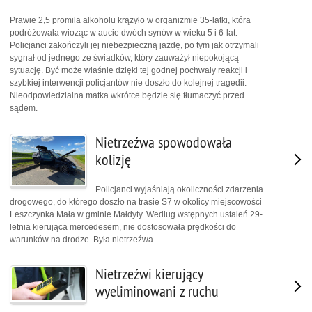
Prawie 2,5 promila alkoholu krążyło w organizmie 35-latki, która
podróżowała wioząc w aucie dwóch synów w wieku 5 i 6-lat.
Policjanci zakończyli jej niebezpieczną jazdę, po tym jak otrzymali
sygnał od jednego ze świadków, który zauważył niepokojącą
sytuację. Być może właśnie dzięki tej godnej pochwały reakcji i
szybkiej interwencji policjantów nie doszło do kolejnej tragedii.
Nieodpowiedzialna matka wkrótce będzie się tłumaczyć przed
sądem.
Nietrzeźwa spowodowała
kolizję
Policjanci wyjaśniają okoliczności zdarzenia
drogowego, do którego doszło na trasie S7 w okolicy miejscowości
Leszczynka Mała w gminie Małdyty. Według wstępnych ustaleń 29-
letnia kierująca mercedesem, nie dostosowała prędkości do
warunków na drodze. Była nietrzeźwa.
Nietrzeźwi kierujący
wyeliminowani z ruchu