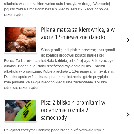
alkoholu wsiadła za kierownicę auta i ruszyła w drogę. Wcześniej
pojazd zabrała rodzicom bez ich wiedzy. Teraz 23-latka odpowie
przed sądem.
Pijana matka za kierownicą, a w
aucie 13-miesięczne dziecko
W nocy policjanci piskiej prewencji zatrzymali
do kontroli drogowej pojazd marki Ford
Focus. Za kierownicą siedziała kobieta, od której wyraźnie czuć było
alkohol. Badanie jej stanu trzeźwości wykazało blisko 1 promil
alkoholu w organizmie. Kobieta jechała z 13-miesięcznym synkiem.
Dziecko spało w foteliku na przednim siedzeniu, gdzie przypięte
było pasami. Za swoje nieodpowiedzialne zachowanie 37-latka
odpowie przed sądem.
Pisz: Z blisko 4 promilami w
organizmie rozbiła 2
samochody
Policjanci zatrzymali kobietę podejrzaną o krótkotrwałe użycie