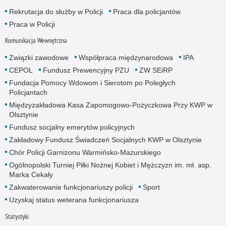
Rekrutacja do służby w Policji
Praca dla policjantów
Praca w Policji
Komunikacja Wewnętrzna
Związki zawodowe
Współpraca międzynarodowa
IPA
CEPOL
Fundusz Prewencyjny PZU
ZW SEiRP
Fundacja Pomocy Wdowom i Sierotom po Poległych
Policjantach
Międzyzakładowa Kasa Zapomogowo-Pożyczkowa Przy KWP w
Olsztynie
Fundusz socjalny emerytów policyjnych
Zakładowy Fundusz Świadczeń Socjalnych KWP w Olsztynie
Chór Policji Garnizonu Warmińsko-Mazurskiego
Ogólnopolski Turniej Piłki Nożnej Kobiet i Mężczyzn im. mł. asp.
Marka Cekały
Zakwaterowanie funkcjonariuszy policji
Sport
Uzyskaj status weterana funkcjonariusza
Statystyki