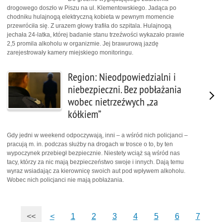
drogowego doszło w Piszu na ul. Klementowskiego. Jadąca po
chodniku hulajnogą elektryczną kobieta w pewnym momencie
przewróciła się. Z urazem głowy trafiła do szpitala. Hulajnogą
jechała 24-latka, której badanie stanu trzeźwości wykazało prawie
2,5 promila alkoholu w organizmie. Jej brawurową jazdę
zarejestrowały kamery miejskiego monitoringu.
Region: Nieodpowiedzialni i
niebezpieczni. Bez pobłażania
wobec nietrzeźwych „za
kółkiem”
Gdy jedni w weekend odpoczywają, inni – a wśród nich policjanci –
pracują m. in. podczas służby na drogach w trosce o to, by ten
wypoczynek przebiegł bezpiecznie. Niestety wciąż są wśród nas
tacy, którzy za nic mają bezpieczeństwo swoje i innych. Dają temu
wyraz wsiadając za kierownicę swoich aut pod wpływem alkoholu.
Wobec nich policjanci nie mają pobłażania.
<<
<
1
2
3
4
5
6
7