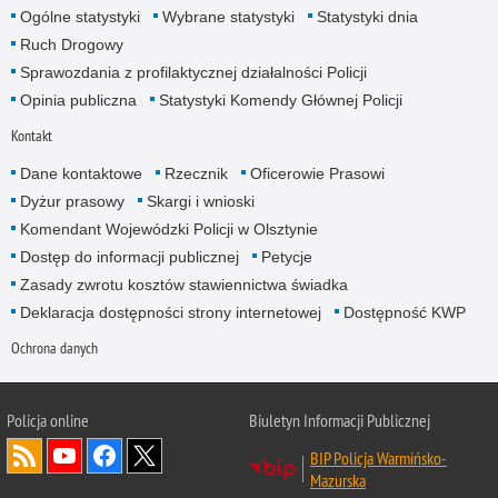
Ogólne statystyki
Wybrane statystyki
Statystyki dnia
Ruch Drogowy
Sprawozdania z profilaktycznej działalności Policji
Opinia publiczna
Statystyki Komendy Głównej Policji
Kontakt
Dane kontaktowe
Rzecznik
Oficerowie Prasowi
Dyżur prasowy
Skargi i wnioski
Komendant Wojewódzki Policji w Olsztynie
Dostęp do informacji publicznej
Petycje
Zasady zwrotu kosztów stawiennictwa świadka
Deklaracja dostępności strony internetowej
Dostępność KWP
Ochrona danych
Policja online
Biuletyn Informacji Publicznej
BIP Policja Warmińsko-
Mazurska