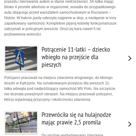
pojazdu i kierowanie autem w stanie nietrzeźwości. 34-latka mając
blisko 4 promile alkoholu w organizmie, wsiadła do przypadkowego
auta stojącego przed warsztatem samochodowym w Rucianem –
Nidzie. W trakcie jazdy uderzyła najpierw w słup, a następnie w inny
zaparkowany samochód. Kompletnie pijaną kobietę funkcjonariusze
zatrzymali w policyjnym areszcie. Grozi jej kara nawet 5 lat
pozbawienia wolności.
Potrącenie 11-latki – dziecko
wbiegło na przejście dla
pieszych
Policjanci pracowali na miejscu zdarzenia drogowego, do którego
doszło w Kętrzynie. Na oznakowanym przejściu dla pieszych 11-
latka wbiegła pod nadjeżdżający samochód WV Polo. Na szczęście
nie doznała poważnych obrażeń. Na miejscu pracowali policjanci,
którzy wyjaśniają przyczyny i okoliczności zdarzenia.
Przewróciła się na hulajnodze
mając prawie 2,5 promila
Do groźnie wyglądającego zdarzenia