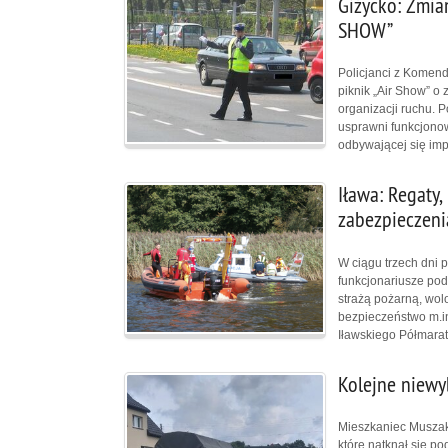
Giżycko: Zmia
SHOW”
Policjanci z Komend
piknik „Air Show” o
organizacji ruchu. P
usprawni funkcjono
odbywającej się im
Iława: Regaty,
zabezpieczeni
W ciągu trzech dni p
funkcjonariusze pod
strażą pożarną, wolo
bezpieczeństwo m.in
Iławskiego Półmara
Kolejne niew
Mieszkaniec Muszak
które natknął się p