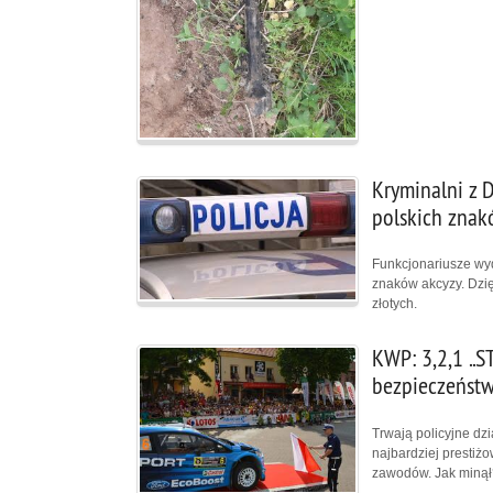
Kryminalni z 
polskich znak
Funkcjonariusze wyd
znaków akcyzy. Dzięk
złotych.
KWP: 3,2,1 ..S
bezpieczeństw
Trwają policyjne d
najbardziej prestiż
zawodów. Jak minął