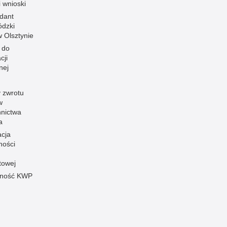
i wnioski
dant
dzki
 w Olsztynie
 do
cji
nej
 zwrotu
w
nnictwa
a
acja
ności
towej
pność KWP