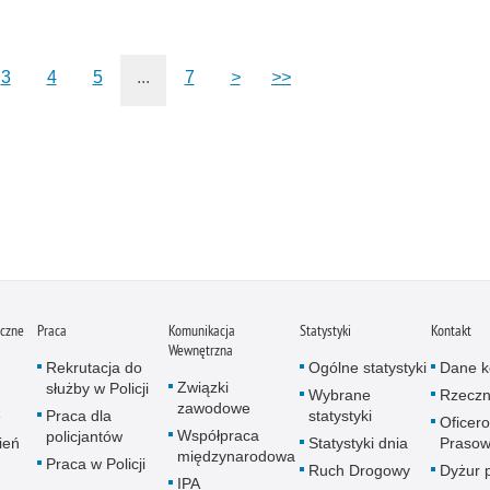
3
4
5
...
7
>
>>
iczne
Praca
Komunikacja
Statystyki
Kontakt
Wewnętrzna
Rekrutacja do
Ogólne statystyki
Dane k
Związki
służby w Policji
Wybrane
Rzeczn
zawodowe
e
Praca dla
statystyki
Oficer
Współpraca
policjantów
ień
Statystyki dnia
Prasow
międzynarodowa
Praca w Policji
Ruch Drogowy
Dyżur 
IPA