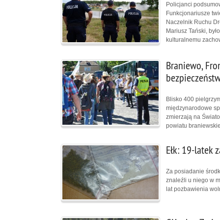
Policjanci podsumow
Funkcjonariusze twi
Naczelnik Ruchu Dr
Mariusz Tański, był
kulturalnemu zacho
Braniewo, Fro
bezpieczeńst
Blisko 400 pielgrzy
międzynarodowe spot
zmierzają na Świato
powiatu braniewski
Ełk: 19-latek 
Za posiadanie środk
znaleźli u niego w 
lat pozbawienia wol