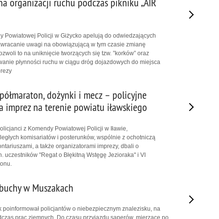
na organizacji ruchu podczas pikniku „AIR
y Powiatowej Policji w Giżycko apelują do odwiedzających
 zwracanie uwagi na obowiązującą w tym czasie zmianę
ozwoli to na uniknięcie tworzących się tzw. ”korków” oraz
wanie płynności ruchu w ciągu dróg dojazdowych do miejsca
prezy
 półmaraton, dożynki i mecz – policyjne
a imprez na terenie powiatu iławskiego
olicjanci z Komendy Powiatowej Policji w Iławie,
ległych komisariatów i posterunków, wspólnie z ochotniczą
ntariuszami, a także organizatorami imprezy, dbali o
. uczestników "Regat o Błękitną Wstęgę Jezioraka" i VI
tonu.
ybuchy w Muszakach
 poinformował policjantów o niebezpiecznym znalezisku, na
odczas prac ziemnych. Do czasu przyjazdu saperów, mierzące po