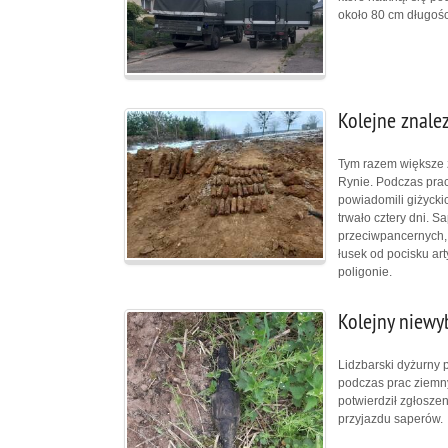
około 80 cm długości
Kolejne znale
Tym razem większe z
Rynie. Podczas pra
powiadomili giżycki
trwało cztery dni. S
przeciwpancernych, 
łusek od pocisku ar
poligonie.
Kolejny niewy
Lidzbarski dyżurny 
podczas prac ziemny
potwierdził zgłosze
przyjazdu saperów.