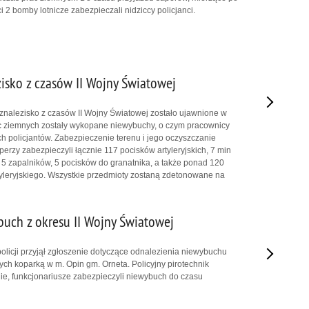
 2 bomby lotnicze zabezpieczali nidziccy policjanci.
zisko z czasów II Wojny Światowej
nalezisko z czasów II Wojny Światowej zostało ujawnione w
c ziemnych zostały wykopane niewybuchy, o czym pracownicy
ch policjantów. Zabezpieczenie terenu i jego oczyszczanie
aperzy zabezpieczyli łącznie 117 pocisków artyleryjskich, 7 min
5 zapalników, 5 pocisków do granatnika, a także ponad 120
tyleryjskiego. Wszystkie przedmioty zostaną zdetonowane na
buch z okresu II Wojny Światowej
policji przyjął zgłoszenie dotyczące odnalezienia niewybuchu
ch koparką w m. Opin gm. Orneta. Policyjny pirotechnik
nie, funkcjonariusze zabezpieczyli niewybuch do czasu