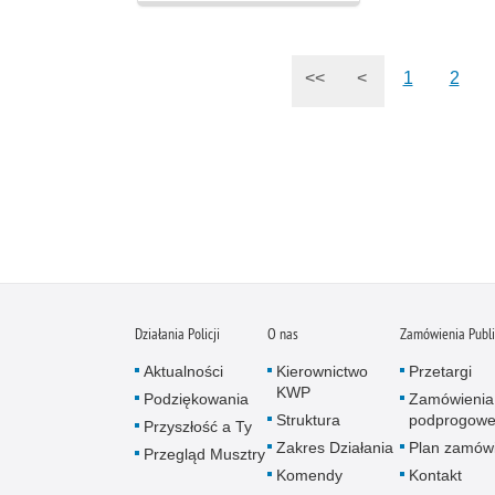
<<
<
1
2
Działania Policji
O nas
Zamówienia Publ
Aktualności
Kierownictwo
Przetargi
KWP
Podziękowania
Zamówienia
Struktura
podprogow
Przyszłość a Ty
Zakres Działania
Plan zamów
Przegląd Musztry
Komendy
Kontakt