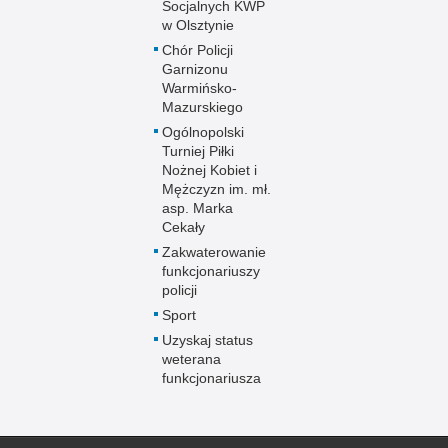
Socjalnych KWP
w Olsztynie
Chór Policji
Garnizonu
Warmińsko-
Mazurskiego
Ogólnopolski
Turniej Piłki
Nożnej Kobiet i
Mężczyzn im. mł.
asp. Marka
Cekały
Zakwaterowanie
funkcjonariuszy
policji
Sport
Uzyskaj status
weterana
funkcjonariusza