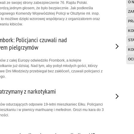
O 
ali ze swojej strony zabezpieczenie 76. Rajdu Polski.
erdzą jednym głosem, że było bezpiecznie. Jak podkreśla
ZA
ogowego Komendy Wojewódzkiej Policji w Olsztynie mł. insp.
o to możliwe dzięki wzorowej współpracy z organizatorem oraz
PR
waniu kibiców.
KO
mbork: Policjanci czuwali nad
ST
wem pielgrzymów
KO
OC
mów z całej Europy odwiedziło Frombork, a kolejne
kanie już dzisiaj. Nad tym, aby pobyt młodych gości, którzy
we Dni Młodzieży przebiegał bez zakłóceń, czuwali policjanci z
ego.
zatrzymany z narkotykami
ów odurzających odpowie 19-letni mieszkaniec Ełku. Policjanci
mieszkaniu i w piwnicy marihuanę i mefedron. Grozi mu kara do 3
ności.