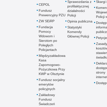
Sprawozdania z
Skargi 
CEPOL
profilaktycznej
Komen
Fundusz
działalności
Wojewó
Prewencyjny PZU
Policji
Policji
ZW SEiRP
Opinia publiczna
Dostęp
Fundacja
Statystyki
informa
Pomocy
Komendy
publicz
Wdowom i
Głównej Policji
Petycje
Sierotom po
Zasady
Poległych
kosztó
Policjantach
stawie
Międzyzakładowa
świadk
Kasa
Deklar
Zapomogowo-
dostęp
Pożyczkowa Przy
strony
KWP w Olsztynie
interne
Fundusz socjalny
Dostę
emerytów
policyjnych
Zakładowy
Fundusz
Świadczeń