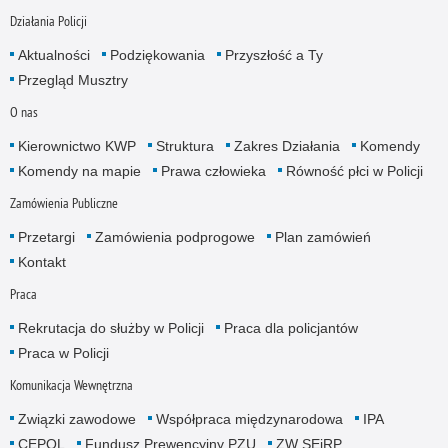
Działania Policji
Aktualności
Podziękowania
Przyszłość a Ty
Przegląd Musztry
O nas
Kierownictwo KWP
Struktura
Zakres Działania
Komendy
Komendy na mapie
Prawa człowieka
Równość płci w Policji
Zamówienia Publiczne
Przetargi
Zamówienia podprogowe
Plan zamówień
Kontakt
Praca
Rekrutacja do służby w Policji
Praca dla policjantów
Praca w Policji
Komunikacja Wewnętrzna
Związki zawodowe
Współpraca międzynarodowa
IPA
CEPOL
Fundusz Prewencyjny PZU
ZW SEiRP