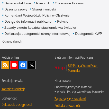
Dane kontaktowe
Rzecznik
Oficerowie Prasowi
Dyżur prasowy
Skargi i wnioski
Komendant Wojewódzki Policji w Olsztynie
Dostęp do informacji publicznej
Petycje
Zasady zwrotu kosztów stawiennictwa świadka
Deklaracja dostępności strony internetowej
Dostępność KWP
Ochrona danych
Policja online
Biuletyn Informacji Publicznej
BIP Policja Warmińsko-
Mazurska
Redakcja serwisu
Nota prawna
Chcesz wykorzystać materiał
Kontakt z redakcją
z serwisu Policja Warmińsko-Mazurska.
Dostępność
Zapoznaj się z zasadami
Deklaracja dostępności
Polityka prywatności