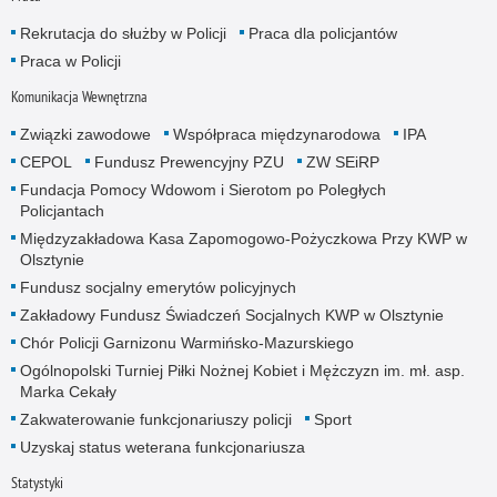
Rekrutacja do służby w Policji
Praca dla policjantów
Praca w Policji
Komunikacja Wewnętrzna
Związki zawodowe
Współpraca międzynarodowa
IPA
CEPOL
Fundusz Prewencyjny PZU
ZW SEiRP
Fundacja Pomocy Wdowom i Sierotom po Poległych
Policjantach
Międzyzakładowa Kasa Zapomogowo-Pożyczkowa Przy KWP w
Olsztynie
Fundusz socjalny emerytów policyjnych
Zakładowy Fundusz Świadczeń Socjalnych KWP w Olsztynie
Chór Policji Garnizonu Warmińsko-Mazurskiego
Ogólnopolski Turniej Piłki Nożnej Kobiet i Mężczyzn im. mł. asp.
Marka Cekały
Zakwaterowanie funkcjonariuszy policji
Sport
Uzyskaj status weterana funkcjonariusza
Statystyki