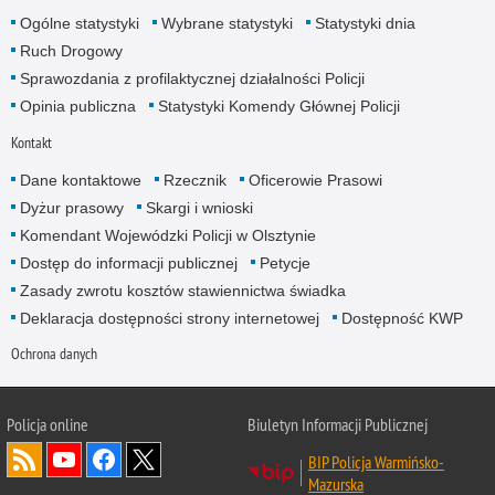
Ogólne statystyki
Wybrane statystyki
Statystyki dnia
Ruch Drogowy
Sprawozdania z profilaktycznej działalności Policji
Opinia publiczna
Statystyki Komendy Głównej Policji
Kontakt
Dane kontaktowe
Rzecznik
Oficerowie Prasowi
Dyżur prasowy
Skargi i wnioski
Komendant Wojewódzki Policji w Olsztynie
Dostęp do informacji publicznej
Petycje
Zasady zwrotu kosztów stawiennictwa świadka
Deklaracja dostępności strony internetowej
Dostępność KWP
Ochrona danych
Policja online
Biuletyn Informacji Publicznej
BIP Policja Warmińsko-
Mazurska