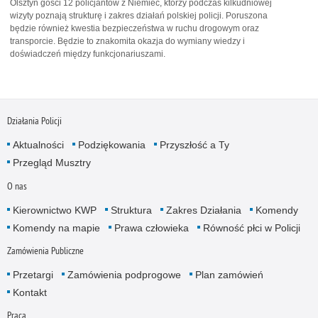
Olsztyn gości 12 policjantów z Niemiec, którzy podczas kilkudniowej
wizyty poznają strukturę i zakres działań polskiej policji. Poruszona
będzie również kwestia bezpieczeństwa w ruchu drogowym oraz
transporcie. Będzie to znakomita okazja do wymiany wiedzy i
doświadczeń między funkcjonariuszami.
Działania Policji
Aktualności
Podziękowania
Przyszłość a Ty
Przegląd Musztry
O nas
Kierownictwo KWP
Struktura
Zakres Działania
Komendy
Komendy na mapie
Prawa człowieka
Równość płci w Policji
Zamówienia Publiczne
Przetargi
Zamówienia podprogowe
Plan zamówień
Kontakt
Praca