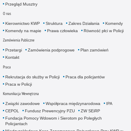
Przegląd Musztry
O nas
Kierownictwo KWP
Struktura
Zakres Działania
Komendy
Komendy na mapie
Prawa człowieka
Równość płci w Policji
Zamówienia Publiczne
Przetargi
Zamówienia podprogowe
Plan zamówień
Kontakt
Praca
Rekrutacja do służby w Policji
Praca dla policjantów
Praca w Policji
Komunikacja Wewnętrzna
Związki zawodowe
Współpraca międzynarodowa
IPA
CEPOL
Fundusz Prewencyjny PZU
ZW SEiRP
Fundacja Pomocy Wdowom i Sierotom po Poległych
Policjantach
Międzyzakładowa Kasa Zapomogowo-Pożyczkowa Przy KWP w