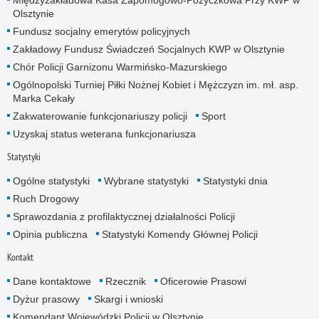
Olsztynie
Fundusz socjalny emerytów policyjnych
Zakładowy Fundusz Świadczeń Socjalnych KWP w Olsztynie
Chór Policji Garnizonu Warmińsko-Mazurskiego
Ogólnopolski Turniej Piłki Nożnej Kobiet i Mężczyzn im. mł. asp.
Marka Cekały
Zakwaterowanie funkcjonariuszy policji
Sport
Uzyskaj status weterana funkcjonariusza
Statystyki
Ogólne statystyki
Wybrane statystyki
Statystyki dnia
Ruch Drogowy
Sprawozdania z profilaktycznej działalności Policji
Opinia publiczna
Statystyki Komendy Głównej Policji
Kontakt
Dane kontaktowe
Rzecznik
Oficerowie Prasowi
Dyżur prasowy
Skargi i wnioski
Komendant Wojewódzki Policji w Olsztynie