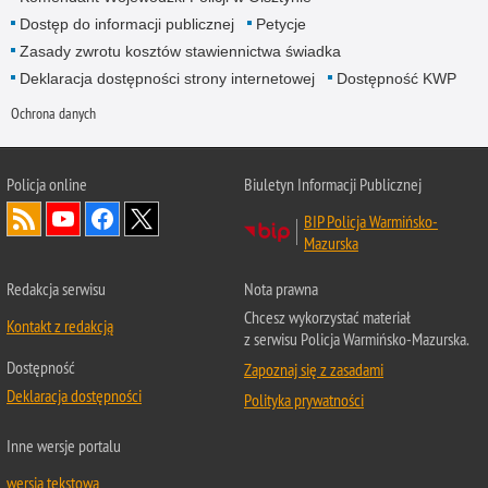
Dostęp do informacji publicznej
Petycje
Zasady zwrotu kosztów stawiennictwa świadka
Deklaracja dostępności strony internetowej
Dostępność KWP
Ochrona danych
Policja online
Biuletyn Informacji Publicznej
BIP Policja Warmińsko-
Mazurska
Redakcja serwisu
Nota prawna
Chcesz wykorzystać materiał
Kontakt z redakcją
z serwisu Policja Warmińsko-Mazurska.
Dostępność
Zapoznaj się z zasadami
Deklaracja dostępności
Polityka prywatności
Inne wersje portalu
wersja tekstowa