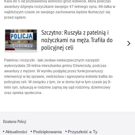
Kara do 5 lat pozbawienia wolności grozi kobiecie, która podczas
awantury dźgnęła nożyczkami swojego 47-letniego syna. 68-latka w
najbliższym czasie ze swojego zachowania będzie tłumaczyć się
przed sądem.
Szczytno: Ruszyła z patelnią i
nożyczkami na męża. Trafiła do
policyjnej celi
Patelnia i nożyczki - taki zestaw niebezpiecznych narzędzi
wykorzystała 28-letnia mieszkanka gminy Dźwierzuty, podczas
awantury z mężem. W wyniku podjętej przez funkcjonariuszy
interwencji w tej sprawie, nietrzeźwa i agresywna kobieta trafiła do
policyjnej celi. W związku z tym, że w domu był w tym czasie jej 9-
letni syn, sytuacją w rodzinie zajmą się sąd rodzinny, dzielnicowy
oraz opieka społeczna.
Działania Policji
Aktualności
Podziękowania
Przyszłość a Ty