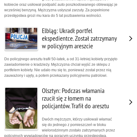
kobiecie oraz usiłował podpalić auto poszkodowanego oblewając je
wcześniej benzyną. Mężczyzna usłyszał zarzuty. Za popełnione
przestępstwa grozi mu kara do 5 lat pozbawienia wolności.
Elbląg: Ukradł portfel
ekspedientce. Został zatrzymany
w policyjnym areszcie
Do policyjnego aresztu trafił 50-latek, a od 31-letniej kobiety przyjęto
zawiadomienie o kradzieży. Mężczyzna chciał wyjść ze sklepu z
portfelem kobiety. Nie udało mu się to, ponieważ został przez nią
zauważony i ujęty, a potem przekazany policyjnemu patrolowi.
Olsztyn: Podczas włamania
rzucił się z łomem na
policjantów. Trafił do aresztu
Dwóch mężczyzn, którzy usiłowali włamać
się do jednego z pomieszczeń w bloku
wielorodzinnym zostało zatrzymanych przez
policyjnych wywiadowców na gorącym uczynku przestępstwa.