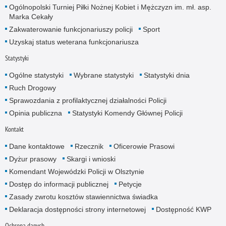
Ogólnopolski Turniej Piłki Nożnej Kobiet i Mężczyzn im. mł. asp.
Marka Cekały
Zakwaterowanie funkcjonariuszy policji
Sport
Uzyskaj status weterana funkcjonariusza
Statystyki
Ogólne statystyki
Wybrane statystyki
Statystyki dnia
Ruch Drogowy
Sprawozdania z profilaktycznej działalności Policji
Opinia publiczna
Statystyki Komendy Głównej Policji
Kontakt
Dane kontaktowe
Rzecznik
Oficerowie Prasowi
Dyżur prasowy
Skargi i wnioski
Komendant Wojewódzki Policji w Olsztynie
Dostęp do informacji publicznej
Petycje
Zasady zwrotu kosztów stawiennictwa świadka
Deklaracja dostępności strony internetowej
Dostępność KWP
Ochrona danych