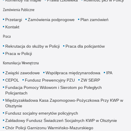
Komendy na mapie
Prawa człowieka
Równość płci w Policji
Zamówienia Publiczne
Przetargi
Zamówienia podprogowe
Plan zamówień
Kontakt
Praca
Rekrutacja do służby w Policji
Praca dla policjantów
Praca w Policji
Komunikacja Wewnętrzna
Związki zawodowe
Współpraca międzynarodowa
IPA
CEPOL
Fundusz Prewencyjny PZU
ZW SEiRP
Fundacja Pomocy Wdowom i Sierotom po Poległych
Policjantach
Międzyzakładowa Kasa Zapomogowo-Pożyczkowa Przy KWP w
Olsztynie
Fundusz socjalny emerytów policyjnych
Zakładowy Fundusz Świadczeń Socjalnych KWP w Olsztynie
Chór Policji Garnizonu Warmińsko-Mazurskiego