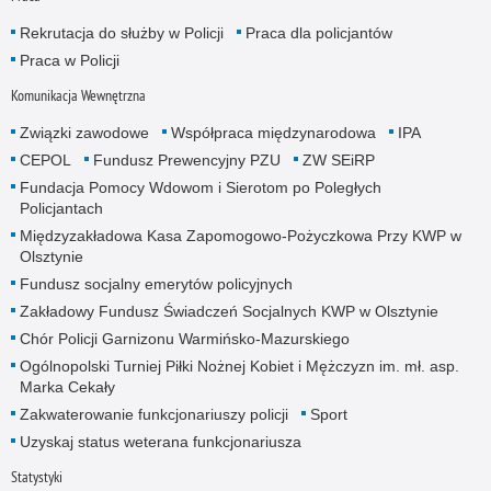
Rekrutacja do służby w Policji
Praca dla policjantów
Praca w Policji
Komunikacja Wewnętrzna
Związki zawodowe
Współpraca międzynarodowa
IPA
CEPOL
Fundusz Prewencyjny PZU
ZW SEiRP
Fundacja Pomocy Wdowom i Sierotom po Poległych
Policjantach
Międzyzakładowa Kasa Zapomogowo-Pożyczkowa Przy KWP w
Olsztynie
Fundusz socjalny emerytów policyjnych
Zakładowy Fundusz Świadczeń Socjalnych KWP w Olsztynie
Chór Policji Garnizonu Warmińsko-Mazurskiego
Ogólnopolski Turniej Piłki Nożnej Kobiet i Mężczyzn im. mł. asp.
Marka Cekały
Zakwaterowanie funkcjonariuszy policji
Sport
Uzyskaj status weterana funkcjonariusza
Statystyki