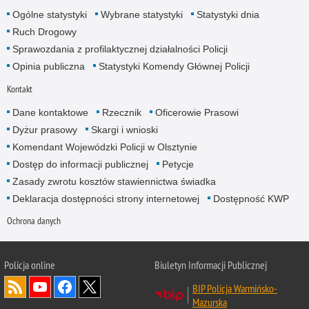
Ogólne statystyki
Wybrane statystyki
Statystyki dnia
Ruch Drogowy
Sprawozdania z profilaktycznej działalności Policji
Opinia publiczna
Statystyki Komendy Głównej Policji
Kontakt
Dane kontaktowe
Rzecznik
Oficerowie Prasowi
Dyżur prasowy
Skargi i wnioski
Komendant Wojewódzki Policji w Olsztynie
Dostęp do informacji publicznej
Petycje
Zasady zwrotu kosztów stawiennictwa świadka
Deklaracja dostępności strony internetowej
Dostępność KWP
Ochrona danych
Policja online
Biuletyn Informacji Publicznej
BIP Policja Warmińsko-
Mazurska