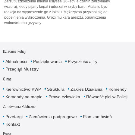
Zarzut uszkodzenia mienia usłyszał 28-letni ełczanin zatrzymany
wczoraj, kiedy pijany kopał i uderzał w szyby baru. Miała to być
reakcja na wyproszenie go z lokalu. Mężczyzna przyznał się do
popełnienia wykroczenia. Grozi mu kara aresztu, ograniczenia
wolności albo grzywny.
Działania Policji
Aktualności
Podziękowania
Przyszłość a Ty
Przegląd Musztry
O nas
Kierownictwo KWP
Struktura
Zakres Działania
Komendy
Komendy na mapie
Prawa człowieka
Równość płci w Policji
Zamówienia Publiczne
Przetargi
Zamówienia podprogowe
Plan zamówień
Kontakt
Praca