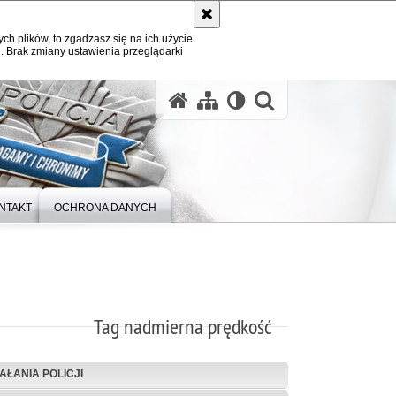
ych plików, to zgadzasz się na ich użycie
. Brak zmiany ustawienia przeglądarki
otwórz wysz
NTAKT
OCHRONA DANYCH
Tag nadmierna prędkość
IAŁANIA POLICJI