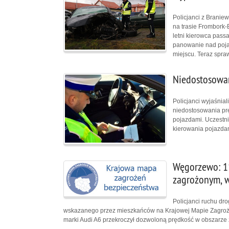
Policjanci z Branie
na trasie Frombork-
letni kierowca pass
panowanie nad poja
miejscu. Teraz spraw
Niedostosowan
Policjanci wyjaśnial
niedostosowania pr
pojazdami. Uczestni
kierowania pojazda
Węgorzewo: 1
zagrożonym, 
Policjanci ruchu dro
wskazanego przez mieszkańców na Krajowej Mapie Zagrożeń
marki Audi A6 przekroczył dozwoloną prędkość w obszarz