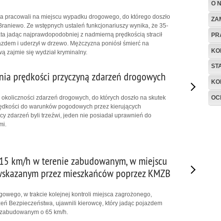
O 
wa pracowali na miejscu wypadku drogowego, do którego doszło
ZA
Braniewo. Ze wstępnych ustaleń funkcjonariuszy wynika, że 35-
ata jadąc najprawdopodobniej z nadmierną prędkością stracił
PR
zdem i uderzył w drzewo. Mężczyzna poniósł śmierć na
KO
ą zajmie się wydział kryminalny.
ST
ia prędkości przyczyną zdarzeń drogowych
KO
OC
i okoliczności zdarzeń drogowych, do których doszło na skutek
ędkości do warunków pogodowych przez kierujących
cy zdarzeń byli trzeźwi, jeden nie posiadał uprawnień do
mi.
15 km/h w terenie zabudowanym, w miejscu
wskazanym przez mieszkańców poprzez KMZB
gowego, w trakcie kolejnej kontroli miejsca zagrożonego,
 Bezpieczeństwa, ujawnili kierowcę, który jadąc pojazdem
e zabudowanym o 65 km/h.