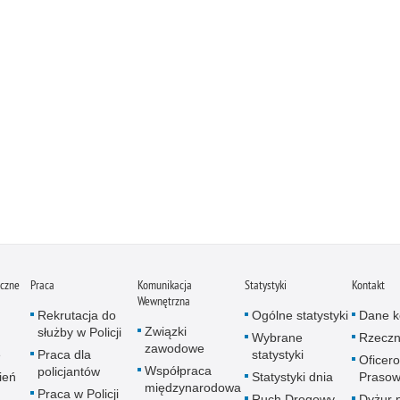
iczne
Praca
Komunikacja
Statystyki
Kontakt
Wewnętrzna
Rekrutacja do
Ogólne statystyki
Dane k
Związki
służby w Policji
Wybrane
Rzeczn
zawodowe
e
Praca dla
statystyki
Oficer
Współpraca
policjantów
ień
Statystyki dnia
Prasow
międzynarodowa
Praca w Policji
Ruch Drogowy
Dyżur 