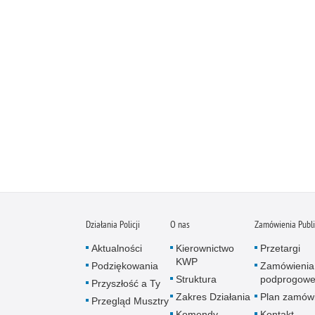
Działania Policji
O nas
Zamówienia Publ
Aktualności
Kierownictwo
Przetargi
KWP
Podziękowania
Zamówienia
Struktura
podprogow
Przyszłość a Ty
Zakres Działania
Plan zamów
Przegląd Musztry
Komendy
Kontakt