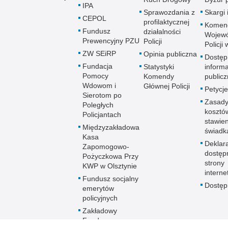
IPA
Sprawozdania z
Skargi 
CEPOL
profilaktycznej
Komen
Fundusz
działalności
Wojewó
Prewencyjny PZU
Policji
Policji
ZW SEiRP
Opinia publiczna
Dostęp
Fundacja
Statystyki
informa
Pomocy
Komendy
publicz
Wdowom i
Głównej Policji
Petycje
Sierotom po
Zasady
Poległych
kosztó
Policjantach
stawie
Międzyzakładowa
świadk
Kasa
Deklar
Zapomogowo-
dostęp
Pożyczkowa Przy
strony
KWP w Olsztynie
interne
Fundusz socjalny
Dostę
emerytów
policyjnych
Zakładowy
Fundusz