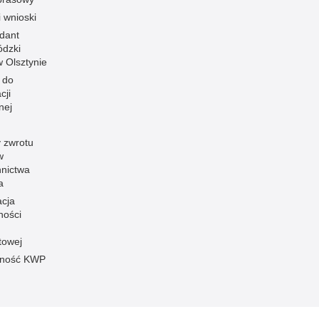
i wnioski
dant
dzki
 w Olsztynie
 do
cji
nej
 zwrotu
w
nnictwa
a
acja
ności
towej
pność KWP