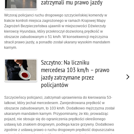
zatrzymali mu prawo jazdy
Wczoraj policjanci ruchu drogowego szczycieńskiej komendy w
trakcie kontroli miejsca zagrożonego w ramach Krajowej Mapy
Zagrożeń Bezpieczeństwa ujawnili w miejscowości Dźwierzuty
kierowcę Hyundaia, który przekroczył dozwoloną prędkość w
obszarze zabudowanym o 51 km/h. W konsekwencji mężczyzna
stracił prawo jazdy, a ponadto został ukarany wysokim mandatem
karnym.
Szczytno: Na liczniku
mercedesa 103 km/h – prawo
jazdy zatrzymane przez
policjantów
Szczycieńscy policjanci, zatrzymali uprawnienia do kierowania 53-
latkowi, który jechał mercedesem. Zarejestrowana prędkość w
obszarze zabudowanym, to 103 km/h. Dodatkowo mężczyzna został
ukaranym mandatem karnym. Przypominamy, że kto, prowadząc
pojazd, nie stosuje się do ograniczenia prędkości określonego
ustawą lub znakiem drogowym, podlega karze grzywny. Dodatkowo
zgodnie z ustawą prawo o ruchu drogowym prędkość dopuszczalna