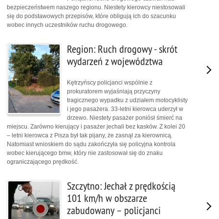
bezpieczeństwem naszego regionu. Niestety kierowcy niestosowali
się do podstawowych przepisów, które obligują ich do szacunku
wobec innych uczestników ruchu drogowego.
Region: Ruch drogowy - skrót
wydarzeń z województwa
Kętrzyńscy policjanci wspólnie z
prokuratorem wyjaśniają przyczyny
tragicznego wypadku z udziałem motocyklisty
i jego pasażera. 33-letni kierowca uderzył w
drzewo. Niestety pasażer poniósł śmierć na
miejscu. Zarówno kierujący i pasażer jechali bez kasków. Z kolei 20
– letni kierowca z Pisza był tak pijany, że zasnął za kierownicą.
Natomiast wnioskiem do sądu zakończyła się policyjna kontrola
wobec kierującego bmw, który nie zastosował się do znaku
ograniczającego prędkość.
Szczytno: Jechał z prędkością
101 km/h w obszarze
zabudowany – policjanci