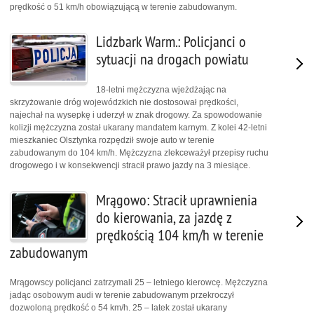
prędkość o 51 km/h obowiązującą w terenie zabudowanym.
Lidzbark Warm.: Policjanci o
sytuacji na drogach powiatu
18-letni mężczyzna wjeżdżając na
skrzyżowanie dróg wojewódzkich nie dostosował prędkości,
najechał na wysepkę i uderzył w znak drogowy. Za spowodowanie
kolizji mężczyzna został ukarany mandatem karnym. Z kolei 42-letni
mieszkaniec Olsztynka rozpędził swoje auto w terenie
zabudowanym do 104 km/h. Mężczyzna zlekceważył przepisy ruchu
drogowego i w konsekwencji stracił prawo jazdy na 3 miesiące.
Mrągowo: Stracił uprawnienia
do kierowania, za jazdę z
prędkością 104 km/h w terenie
zabudowanym
Mrągowscy policjanci zatrzymali 25 – letniego kierowcę. Mężczyzna
jadąc osobowym audi w terenie zabudowanym przekroczył
dozwoloną prędkość o 54 km/h. 25 – latek został ukarany