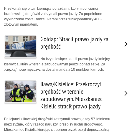
Przekonali się o tym kierujący pojazdami, którym policjanci
braniewskiej drogówki zatrzymali prawo jazdy. Za popełnione
wykroczenia zostali także ukarani przez funkcjonariuszy 400-
złotowym mandatem.
Gołdap: Stracił prawo jazdy za
prędkość
Na trzy miesiące stracił prawo jazdy kolejny
kierowca, który w terenie zabudowanym pędził ponad setkę. Za
„ciężką” nogę mężczyzna dostał mandat i 10 punktów karnych.
Iława/Kisielice: Przekroczył
prędkość w terenie
zabudowanym. Mieszkaniec
Kisielic stracił prawo jazdy
Policjanci z iławskiej drogówki zatrzymali prawo jazdy 57-letniemu
mężczyźnie, który rażąco naruszył przepisy ruchu drogowego.
Mieszkaniec Kisielic kierując citroenem przekroczył dopuszczalną