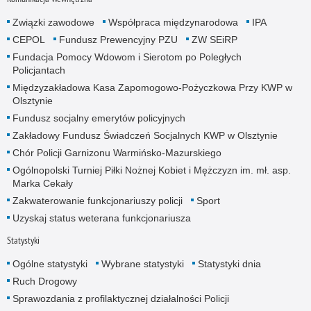
Związki zawodowe
Współpraca międzynarodowa
IPA
CEPOL
Fundusz Prewencyjny PZU
ZW SEiRP
Fundacja Pomocy Wdowom i Sierotom po Poległych
Policjantach
Międzyzakładowa Kasa Zapomogowo-Pożyczkowa Przy KWP w
Olsztynie
Fundusz socjalny emerytów policyjnych
Zakładowy Fundusz Świadczeń Socjalnych KWP w Olsztynie
Chór Policji Garnizonu Warmińsko-Mazurskiego
Ogólnopolski Turniej Piłki Nożnej Kobiet i Mężczyzn im. mł. asp.
Marka Cekały
Zakwaterowanie funkcjonariuszy policji
Sport
Uzyskaj status weterana funkcjonariusza
Statystyki
Ogólne statystyki
Wybrane statystyki
Statystyki dnia
Ruch Drogowy
Sprawozdania z profilaktycznej działalności Policji