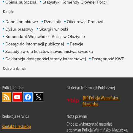
Opinia publiczna
Statystyki Komendy Głównej Policji
Kontakt
Dane kontaktowe
Rzecznik
Oficerowie Prasowi
Dyżur prasowy
Skargi i wnioski
Komendant Wojewódzki Policji w Olsztynie
Dostęp do informacji publicznej
Petycje
Zasady zwrotu kosztów stawiennictwa świadka
Deklaracja dostępności strony internetowej
Dostępność KWP
Ochrona danych
Policja online
Biuletyn Informacji Publicznej
BIP Policja Warmińsko-
Mazurska
Redakcja serwisu
Nota prawna
Chcesz wykorzystać materiał
Kontakt z redakcją
z serwisu Policja Warmińsko-Mazurska.