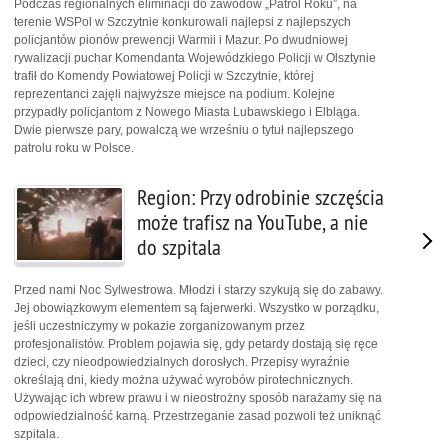
Podczas regionalnych eliminacji do zawodów „Patrol Roku”, na
terenie WSPol w Szczytnie konkurowali najlepsi z najlepszych
policjantów pionów prewencji Warmii i Mazur. Po dwudniowej
rywalizacji puchar Komendanta Wojewódzkiego Policji w Olsztynie
trafił do Komendy Powiatowej Policji w Szczytnie, której
reprezentanci zajęli najwyższe miejsce na podium. Kolejne
przypadły policjantom z Nowego Miasta Lubawskiego i Elbląga.
Dwie pierwsze pary, powalczą we wrześniu o tytuł najlepszego
patrolu roku w Polsce.
Region: Przy odrobinie szczęścia
może trafisz na YouTube, a nie
do szpitala
Przed nami Noc Sylwestrowa. Młodzi i starzy szykują się do zabawy.
Jej obowiązkowym elementem są fajerwerki. Wszystko w porządku,
jeśli uczestniczymy w pokazie zorganizowanym przez
profesjonalistów. Problem pojawia się, gdy petardy dostają się ręce
dzieci, czy nieodpowiedzialnych dorosłych. Przepisy wyraźnie
określają dni, kiedy można używać wyrobów pirotechnicznych.
Używając ich wbrew prawu i w nieostrożny sposób narażamy się na
odpowiedzialność karną. Przestrzeganie zasad pozwoli też uniknąć
szpitala.