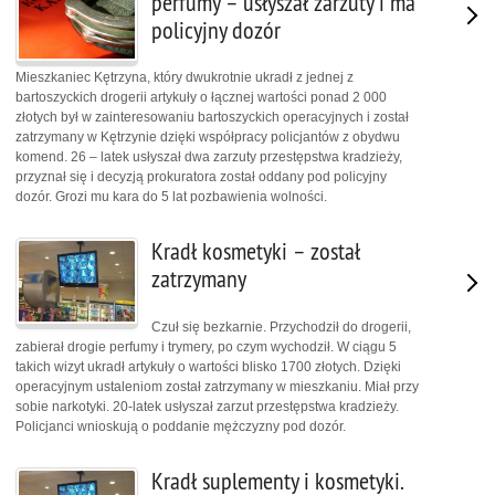
perfumy – usłyszał zarzuty i ma
policyjny dozór
Mieszkaniec Kętrzyna, który dwukrotnie ukradł z jednej z
bartoszyckich drogerii artykuły o łącznej wartości ponad 2 000
złotych był w zainteresowaniu bartoszyckich operacyjnych i został
zatrzymany w Kętrzynie dzięki współpracy policjantów z obydwu
komend. 26 – latek usłyszał dwa zarzuty przestępstwa kradzieży,
przyznał się i decyzją prokuratora został oddany pod policyjny
dozór. Grozi mu kara do 5 lat pozbawienia wolności.
Kradł kosmetyki – został
zatrzymany
Czuł się bezkarnie. Przychodził do drogerii,
zabierał drogie perfumy i trymery, po czym wychodził. W ciągu 5
takich wizyt ukradł artykuły o wartości blisko 1700 złotych. Dzięki
operacyjnym ustaleniom został zatrzymany w mieszkaniu. Miał przy
sobie narkotyki. 20-latek usłyszał zarzut przestępstwa kradzieży.
Policjanci wnioskują o poddanie mężczyzny pod dozór.
Kradł suplementy i kosmetyki.