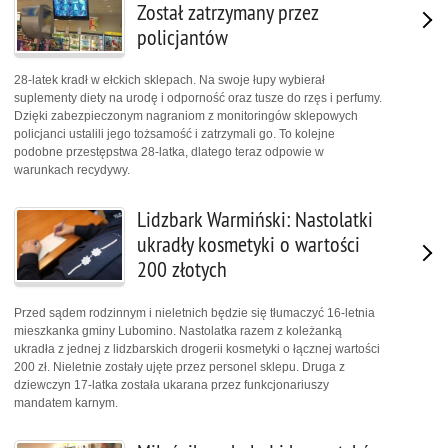
Został zatrzymany przez
policjantów
28-latek kradł w ełckich sklepach. Na swoje łupy wybierał
suplementy diety na urodę i odporność oraz tusze do rzęs i perfumy.
Dzięki zabezpieczonym nagraniom z monitoringów sklepowych
policjanci ustalili jego tożsamość i zatrzymali go. To kolejne
podobne przestępstwa 28-latka, dlatego teraz odpowie w
warunkach recydywy.
Lidzbark Warmiński: Nastolatki
ukradły kosmetyki o wartości
200 złotych
Przed sądem rodzinnym i nieletnich będzie się tłumaczyć 16-letnia
mieszkanka gminy Lubomino. Nastolatka razem z koleżanką
ukradła z jednej z lidzbarskich drogerii kosmetyki o łącznej wartości
200 zł. Nieletnie zostały ujęte przez personel sklepu. Druga z
dziewczyn 17-latka została ukarana przez funkcjonariuszy
mandatem karnym.