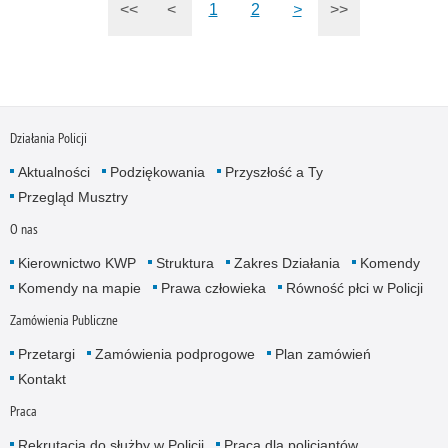
<<
<
1
2
>
>>
Działania Policji
Aktualności
Podziękowania
Przyszłość a Ty
Przegląd Musztry
O nas
Kierownictwo KWP
Struktura
Zakres Działania
Komendy
Komendy na mapie
Prawa człowieka
Równość płci w Policji
Zamówienia Publiczne
Przetargi
Zamówienia podprogowe
Plan zamówień
Kontakt
Praca
Rekrutacja do służby w Policji
Praca dla policjantów