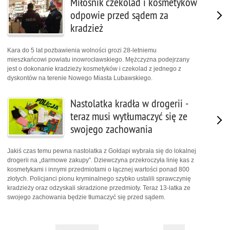
Miłośnik czekolad i kosmetyków
odpowie przed sądem za
kradzież
Kara do 5 lat pozbawienia wolności grozi 28-letniemu
mieszkańcowi powiatu inowrocławskiego. Mężczyzna podejrzany
jest o dokonanie kradzieży kosmetyków i czekolad z jednego z
dyskontów na terenie Nowego Miasta Lubawskiego.
Nastolatka kradła w drogerii -
teraz musi wytłumaczyć się ze
swojego zachowania
Jakiś czas temu pewna nastolatka z Gołdapi wybrała się do lokalnej
drogerii na „darmowe zakupy”. Dziewczyna przekroczyła linię kas z
kosmetykami i innymi przedmiotami o łącznej wartości ponad 800
złotych. Policjanci pionu kryminalnego szybko ustalili sprawczynię
kradzieży oraz odzyskali skradzione przedmioty. Teraz 13-latka ze
swojego zachowania będzie tłumaczyć się przed sądem.