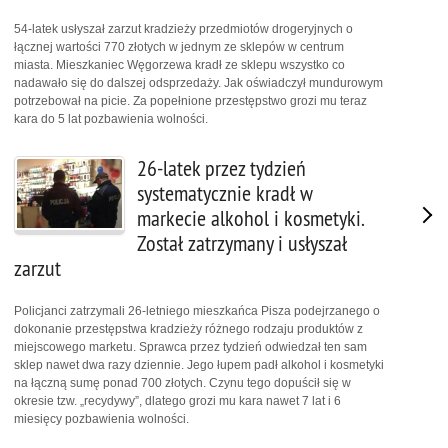
54-latek usłyszał zarzut kradzieży przedmiotów drogeryjnych o
łącznej wartości 770 złotych w jednym ze sklepów w centrum
miasta. Mieszkaniec Węgorzewa kradł ze sklepu wszystko co
nadawało się do dalszej odsprzedaży. Jak oświadczył mundurowym
potrzebował na picie. Za popełnione przestępstwo grozi mu teraz
kara do 5 lat pozbawienia wolności.
26-latek przez tydzień
systematycznie kradł w
markecie alkohol i kosmetyki.
Został zatrzymany i usłyszał
zarzut
Policjanci zatrzymali 26-letniego mieszkańca Pisza podejrzanego o
dokonanie przestępstwa kradzieży różnego rodzaju produktów z
miejscowego marketu. Sprawca przez tydzień odwiedzał ten sam
sklep nawet dwa razy dziennie. Jego łupem padł alkohol i kosmetyki
na łączną sumę ponad 700 złotych. Czynu tego dopuścił się w
okresie tzw. „recydywy”, dlatego grozi mu kara nawet 7 lat i 6
miesięcy pozbawienia wolności.