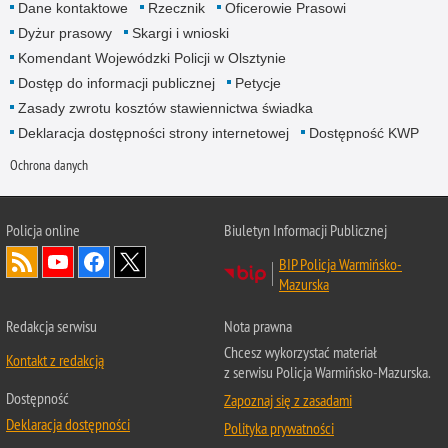
Dane kontaktowe
Rzecznik
Oficerowie Prasowi
Dyżur prasowy
Skargi i wnioski
Komendant Wojewódzki Policji w Olsztynie
Dostęp do informacji publicznej
Petycje
Zasady zwrotu kosztów stawiennictwa świadka
Deklaracja dostępności strony internetowej
Dostępność KWP
Ochrona danych
Policja online
Biuletyn Informacji Publicznej
BIP Policja Warmińsko-
Mazurska
Redakcja serwisu
Nota prawna
Chcesz wykorzystać materiał
Kontakt z redakcją
z serwisu Policja Warmińsko-Mazurska.
Dostępność
Zapoznaj się z zasadami
Deklaracja dostępności
Polityka prywatności