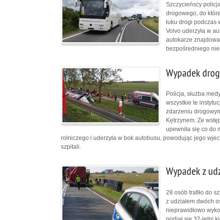
Szczycieńscy policj
drogowego, do które
łuku drogi podczas 
Volvo uderzyła w aut
autokarze znajdował
bezpośredniego nie
Wypadek drog
Policja, służba med
wszystkie te instyt
zdarzeniu drogowym
Kętrzynem. Ze wstęp
upewniła się co do
rolniczego i uderzyła w bok autobusu, powodując jego wjec
szpitali.
Wypadek z ud
28 osób trafiło do s
z udziałem dwóch o
nieprawidłowo wyko
podjął się 32-letni 