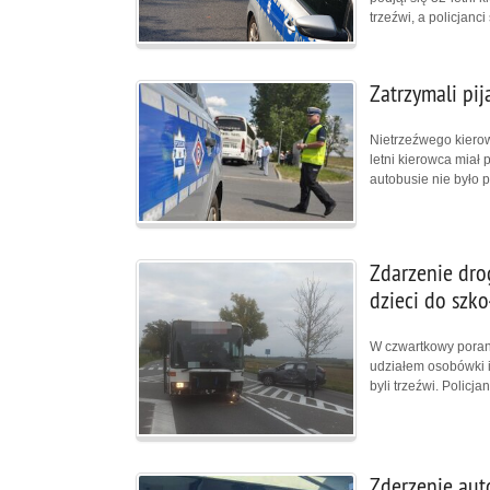
trzeźwi, a policjanc
Zatrzymali pi
Nietrzeźwego kierowc
letni kierowca miał
autobusie nie było 
Zdarzenie dr
dzieci do szko
W czwartkowy poran
udziałem osobówki i
byli trzeźwi. Policj
Zderzenie aut