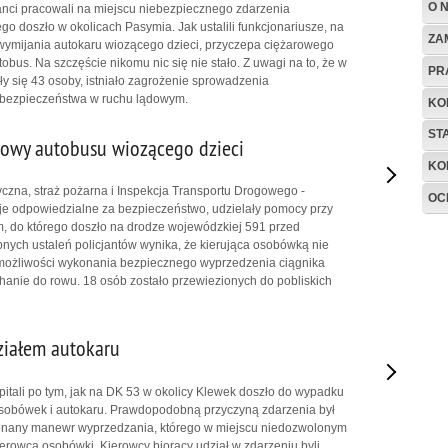
O 
anci pracowali na miejscu niebezpiecznego zdarzenia
go doszło w okolicach Pasymia. Jak ustalili funkcjonariusze, na
ZA
wymijania autokaru wiozącego dzieci, przyczepa ciężarowego
obus. Na szczęście nikomu nic się nie stało. Z uwagi na to, że w
PR
y się 43 osoby, istniało zagrożenie sprowadzenia
bezpieczeństwa w ruchu lądowym.
KO
ST
owy autobusu wiozącego dzieci
KO
yczna, straż pożarna i Inspekcja Transportu Drogowego -
OC
ucje odpowiedzialne za bezpieczeństwo, udzielały pomocy przy
, do którego doszło na drodze wojewódzkiej 591 przed
nych ustaleń policjantów wynika, że kierująca osobówką nie
 możliwości wykonania bezpiecznego wyprzedzenia ciągnika
hanie do rowu. 18 osób zostało przewiezionych do pobliskich
ziałem autokaru
zpitali po tym, jak na DK 53 w okolicy Klewek doszło do wypadku
sobówek i autokaru. Prawdopodobną przyczyną zdarzenia był
nany manewr wyprzedzania, którego w miejscu niedozwolonym
kierowca osobówki. Kierowcy biorący udział w zdarzeniu byli