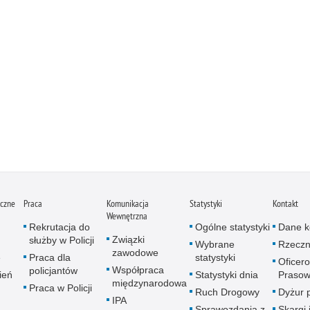
iczne
Praca
Komunikacja
Statystyki
Kontakt
Wewnętrzna
Rekrutacja do
Ogólne statystyki
Dane k
Związki
służby w Policji
Wybrane
Rzeczn
zawodowe
e
Praca dla
statystyki
Oficer
Współpraca
policjantów
ień
Statystyki dnia
Prasow
międzynarodowa
Praca w Policji
Ruch Drogowy
Dyżur 
IPA
Sprawozdania z
Skargi 