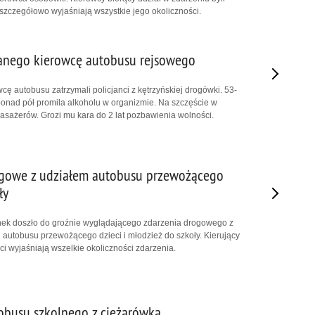
i szczegółowo wyjaśniają wszystkie jego okoliczności.
janego kierowcę autobusu rejsowego
ę autobusu zatrzymali policjanci z kętrzyńskiej drogówki. 53-
 ponad pół promila alkoholu w organizmie. Na szczęście w
pasażerów. Grozi mu kara do 2 lat pozbawienia wolności.
ogowe z udziałem autobusu przewożącego
ły
ek doszło do groźnie wyglądającego zdarzenia drogowego z
 autobusu przewożącego dzieci i młodzież do szkoły. Kierujący
anci wyjaśniają wszelkie okoliczności zdarzenia.
obusu szkolnego z ciężarówką