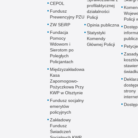
CEPOL
profilaktycznej
Komen
Fundusz
działalności
Wojewó
Prewencyjny PZU
Policji
Policji
ZW SEiRP
Opinia publiczna
Dostęp
Fundacja
Statystyki
informa
Pomocy
Komendy
publicz
Wdowom i
Głównej Policji
Petycje
Sierotom po
Zasady
Poległych
kosztó
Policjantach
stawie
Międzyzakładowa
świadk
Kasa
Deklar
Zapomogowo-
dostęp
Pożyczkowa Przy
strony
KWP w Olsztynie
interne
Fundusz socjalny
Dostę
emerytów
policyjnych
Zakładowy
Fundusz
Świadczeń
Socjalnych KWP