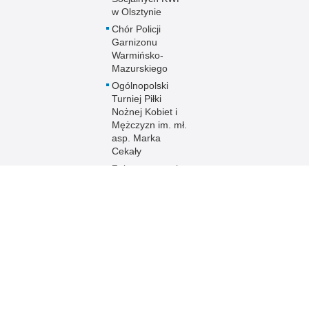
w Olsztynie
Chór Policji
Garnizonu
Warmińsko-
Mazurskiego
Ogólnopolski
Turniej Piłki
Nożnej Kobiet i
Mężczyzn im. mł.
asp. Marka
Cekały
Zakwaterowanie
funkcjonariuszy
policji
Sport
Uzyskaj status
weterana
funkcjonariusza