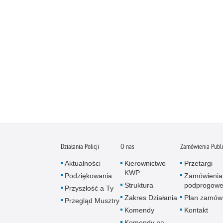
Działania Policji
O nas
Zamówienia Publ
Aktualności
Kierownictwo
Przetargi
KWP
Podziękowania
Zamówienia
Struktura
podprogow
Przyszłość a Ty
Zakres Działania
Plan zamów
Przegląd Musztry
Komendy
Kontakt
Komendy na