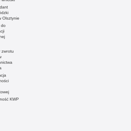
dant
dzki
 w Olsztynie
 do
cji
nej
 zwrotu
w
nnictwa
a
acja
ności
towej
pność KWP