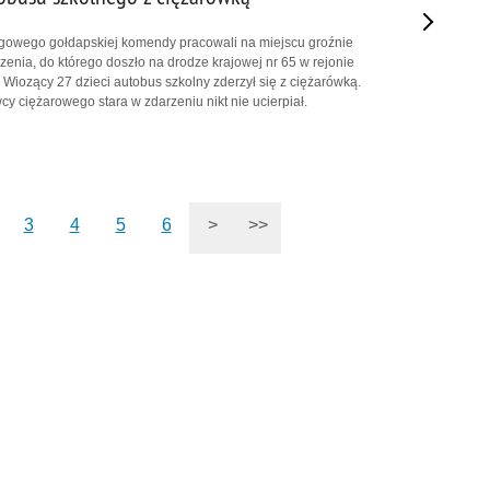
ogowego gołdapskiej komendy pracowali na miejscu groźnie
enia, do którego doszło na drodze krajowej nr 65 w rejonie
 Wiozący 27 dzieci autobus szkolny zderzył się z ciężarówką.
wcy ciężarowego stara w zdarzeniu nikt nie ucierpiał.
3
4
5
6
>
>>