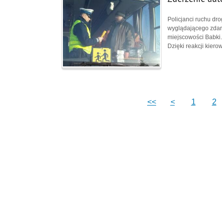
Policjanci ruchu dr
wyglądającego zdarz
miejscowości Babki.
Dzięki reakcji kiero
<<
<
1
2