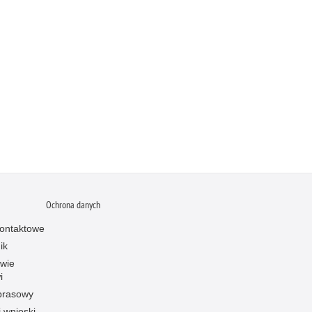
Ochrona danych
ontaktowe
ik
owie
i
prasowy
i wnioski