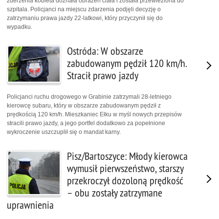
zderzenia kobieta doznała obrażeń ciała i została przewieziona do
szpitala. Policjanci na miejscu zdarzenia podjęli decyzję o
zatrzymaniu prawa jazdy 22-latkowi, który przyczynił się do
wypadku.
Ostróda: W obszarze
zabudowanym pędził 120 km/h.
Stracił prawo jazdy
Policjanci ruchu drogowego w Grabinie zatrzymali 28-letniego
kierowcę subaru, który w obszarze zabudowanym pędził z
prędkością 120 km/h. Mieszkaniec Ełku w myśl nowych przepisów
stracili prawo jazdy, a jego portfel dodatkowo za popełnione
wykroczenie uszczuplił się o mandat karny.
Pisz/Bartoszyce: Młody kierowca
wymusił pierwszeństwo, starszy
przekroczył dozoloną prędkość
– obu zostały zatrzymane
uprawnienia