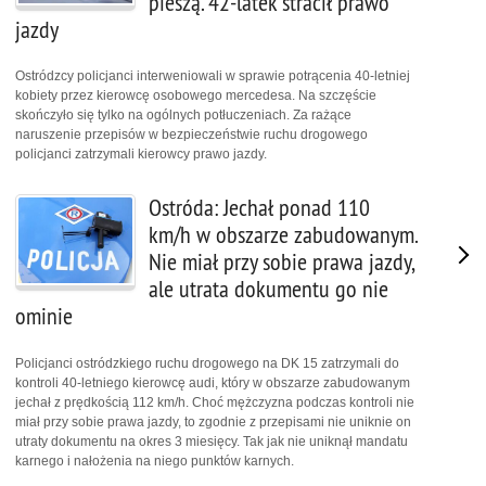
pieszą. 42-latek stracił prawo
jazdy
Ostródzcy policjanci interweniowali w sprawie potrącenia 40-letniej
kobiety przez kierowcę osobowego mercedesa. Na szczęście
skończyło się tylko na ogólnych potłuczeniach. Za rażące
naruszenie przepisów w bezpieczeństwie ruchu drogowego
policjanci zatrzymali kierowcy prawo jazdy.
Ostróda: Jechał ponad 110
km/h w obszarze zabudowanym.
Nie miał przy sobie prawa jazdy,
ale utrata dokumentu go nie
ominie
Policjanci ostródzkiego ruchu drogowego na DK 15 zatrzymali do
kontroli 40-letniego kierowcę audi, który w obszarze zabudowanym
jechał z prędkością 112 km/h. Choć mężczyzna podczas kontroli nie
miał przy sobie prawa jazdy, to zgodnie z przepisami nie uniknie on
utraty dokumentu na okres 3 miesięcy. Tak jak nie uniknął mandatu
karnego i nałożenia na niego punktów karnych.