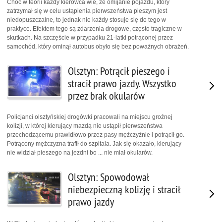
Choć w teorii każdy kierowca wie, że omijanie pojazdu, który
zatrzymał się w celu ustąpienia pierwszeństwa pieszym jest
niedopuszczalne, to jednak nie każdy stosuje się do tego w
praktyce. Efektem tego są zdarzenia drogowe, często tragiczne w
skutkach. Na szczęście w przypadku 21-latki potrąconej przez
samochód, który ominął autobus obyło się bez poważnych obrażeń.
Olsztyn: Potrącił pieszego i
stracił prawo jazdy. Wszystko
przez brak okularów
Policjanci olsztyńskiej drogówki pracowali na miejscu groźnej
kolizji, w której kierujący mazdą nie ustąpił pierwszeństwa
przechodzącemu prawidłowo przez pasy mężczyźnie i potrącił go.
Potrącony mężczyzna trafił do szpitala. Jak się okazało, kierujący
nie widział pieszego na jezdni bo ... nie miał okularów.
Olsztyn: Spowodował
niebezpieczną kolizję i stracił
prawo jazdy