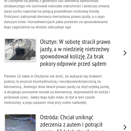
W Olsztynie na jednej z głównych ulic kierowca samochodu
dostawczego nie zachował należytej ostrożności i podczas zmiany
pasa ruchu najechał na jadącą prawidłowo osobową hondę.
Policjanci zatrzymali kierowcy mercedesa prawo jazdy, a o jego
dalszym losie i konsekwencjach jakie poniesie za spowodowanie
tego zagrożenia na drodze zdecyduje sąd.
Olsztyn: W sobotę stracił prawo
jazdy, a w niedzielę nietrzeźwy
spowodował kolizję. Za brak
pokory odpowie przed sądem
Pewien 22-latek w Olsztynie nie dość, że wykazał się brakiem
pokory, to jeszcze bezmyślnością i nieodpowiedzialnością za
kierownicą. Jednego dnia stracił prawo jazdy za zbyt szybką jazdę,
a drugiego ponownie wsiadł za kierownicę, doprowadził do kolizji i
próbował uciec. Jakby tego było mało, to był w tym czasie
nietrzeźwy, a jego pasażer miał przy sobie narkotyki.
Ostróda: Chciał uniknąć
zderzenia z autem i potrącił