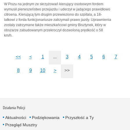
W Piszu na jednym ze skrzyżowań kierujący osobowym fordem
wymusił pierwszeństwo przejazdu i uderzył w jadącego prawidłowo
citroena. Kierującą tym drugim przewieziono do szpitala, a 18-
latkowi z forda funkcjonariusze zatrzymali prawo jazdy. Uprawnienia
zostały zatrzymane także mieszkańcowi gminy Bisztynek, który w
obszarze zabudowanym przekroczył dozwoloną prędkość o 58
km/h.
<<
<
1
...
3
4
5
6
7
8
9
10
>
>>
Działania Policji
Aktualności
Podziękowania
Przyszłość a Ty
Przegląd Musztry