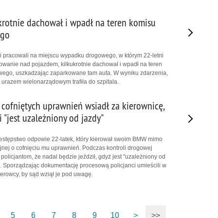
ukrotnie dachował i wpadł na teren komisu
go
ci pracowali na miejscu wypadku drogowego, w którym 22-letni
nowanie nad pojazdem, kilkukrotnie dachował i wpadł na teren
go, uszkadzając zaparkowane tam auta. W wyniku zdarzenia,
urazem wielonarządowym trafiła do szpitala.
 cofniętych uprawnień wsiadł za kierownicę,
i "jest uzależniony od jazdy"
estępstwo odpowie 22-latek, który kierował swoim BMW mimo
yjnej o cofnięciu mu uprawnień. Podczas kontroli drogowej
 policjantom, że nadal będzie jeździł, gdyż jest "uzależniony od
 Sporządzając dokumentację procesową policjanci umieścili w
ierowcy, by sąd wziął je pod uwagę.
5
6
7
8
9
10
>
>>