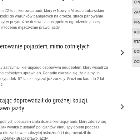
O 
e 22-letni kierowca audi, który w Nowym Mieście Lubawskim
ZA
kości do warunków panujących na drodze, stracił panowanie
zył w przydrożne drzewo, a następnie w ogrodzenie posesji.
PR
li młodemu mężczyźnie prawo jazdy.
KO
ST
erowanie pojazdem, mimo cofniętych
KO
OC
y zatrzymali kierującego osobowym peugeotem, który wsiadł za
o cofniętych uprawnień. Ponadto okazało się, że nie był to
rzypadek. 67-latek usłyszał już zarzuty. Grozi mu kara do 2 lat
ci.
ając doprowadził do groźnej kolizji.
rawo jazdy
gólnych potłuczeń ciała doznał kierujący audi, który zderzył się
ak wynika z ustaleń policjantów, kierujący oplem podczas
nie zachował należytej ostrożności i doprowadził do
62-latek stracił prawo jazdy.