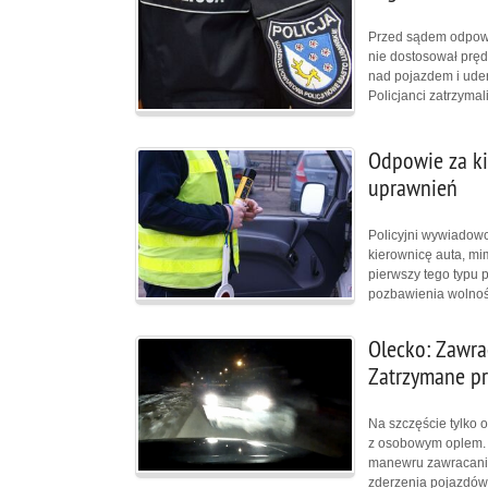
Przed sądem odpowi
nie dostosował pręd
nad pojazdem i uder
Policjanci zatrzyma
Odpowie za ki
uprawnień
Policyjni wywiadowc
kierownicę auta, mim
pierwszy tego typu p
pozbawienia wolnoś
Olecko: Zawrac
Zatrzymane p
Na szczęście tylko o
z osobowym oplem. J
manewru zawracania 
zderzenia pojazdów. 