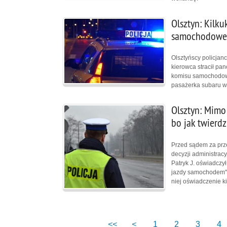
Olsztyn: Kilk
samochodowe
Olsztyńscy policjan
kierowca stracił pa
komisu samochodowe
pasażerka subaru w 
Olsztyn: Mimo
bo jak twierdz
Przed sądem za prz
decyzji administrac
Patryk J. oświadczył
jazdy samochodem".
niej oświadczenie k
<<
<
1
2
3
4