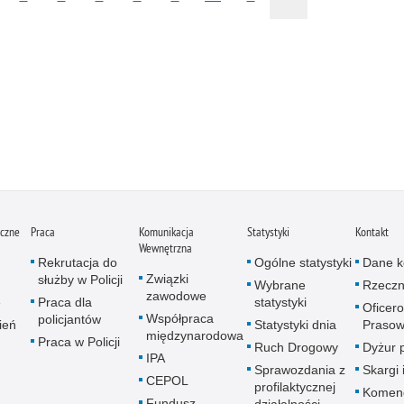
iczne
Praca
Komunikacja
Statystyki
Kontakt
Wewnętrzna
Rekrutacja do
Ogólne statystyki
Dane k
Związki
służby w Policji
Wybrane
Rzeczn
zawodowe
e
Praca dla
statystyki
Oficer
Współpraca
policjantów
ień
Statystyki dnia
Prasow
międzynarodowa
Praca w Policji
Ruch Drogowy
Dyżur 
IPA
Sprawozdania z
Skargi 
CEPOL
profilaktycznej
Komen
Fundusz
działalności