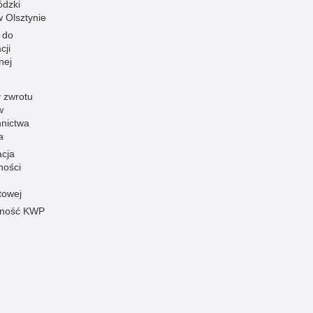
dzki
 w Olsztynie
 do
cji
nej
 zwrotu
w
nnictwa
a
acja
ności
towej
pność KWP