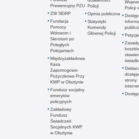
Wojewó
Prewencyjny PZU
Policji
Policji
ZW SEiRP
Opinia publiczna
Dostęp
Fundacja
Statystyki
informa
Pomocy
Komendy
publicz
Wdowom i
Głównej Policji
Petycje
Sierotom po
Zasady
Poległych
kosztó
Policjantach
stawie
Międzyzakładowa
świadk
Kasa
Deklar
Zapomogowo-
dostęp
Pożyczkowa Przy
strony
KWP w Olsztynie
interne
Fundusz socjalny
Dostę
emerytów
policyjnych
Zakładowy
Fundusz
Świadczeń
Socjalnych KWP
w Olsztynie