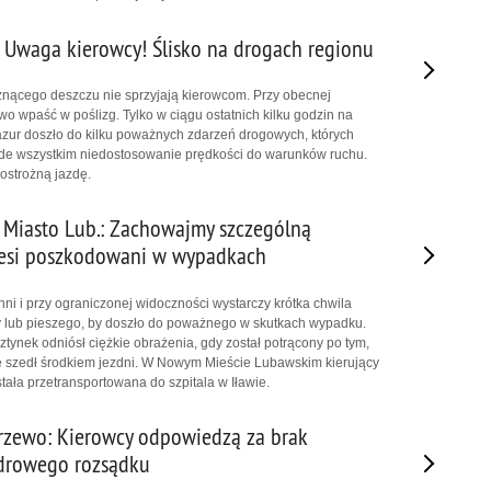
a: Uwaga kierowcy! Ślisko na drogach regionu
nącego deszczu nie sprzyjają kierowcom. Przy obecnej
wo wpaść w poślizg. Tylko w ciągu ostatnich kilku godzin na
zur doszło do kilku poważnych zdarzeń drogowych, których
ede wszystkim niedostosowanie prędkości do warunków ruchu.
 ostrożną jazdę.
 Miasto Lub.: Zachowajmy szczególną
iesi poszkodowani w wypadkach
hni i przy ograniczonej widoczności wystarczy krótka chwila
y lub pieszego, by doszło do poważnego w skutkach wypadku.
ztynek odniósł ciężkie obrażenia, gdy został potrącony po tym,
 szedł środkiem jezdni. W Nowym Mieście Lubawskim kierujący
stała przetransportowana do szpitala w Iławie.
rzewo: Kierowcy odpowiedzą za brak
zdrowego rozsądku