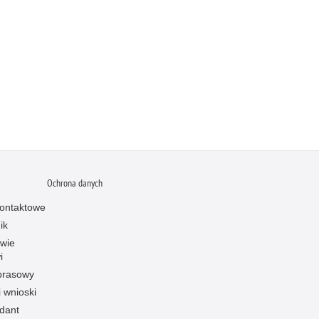
Ochrona danych
ontaktowe
ik
owie
i
prasowy
i wnioski
dant