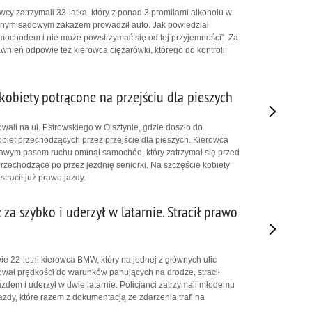
cy zatrzymali 33-latka, który z ponad 3 promilami alkoholu w
jnym sądowym zakazem prowadził auto. Jak powiedział
amochodem i nie może powstrzymać się od tej przyjemności”. Za
wnień odpowie też kierowca ciężarówki, którego do kontroli
kobiety potrącone na przejściu dla pieszych
owali na ul. Pstrowskiego w Olsztynie, gdzie doszło do
biet przechodzących przez przejście dla pieszych. Kierowca
awym pasem ruchu ominął samochód, który zatrzymał się przed
przechodzące po przez jezdnię seniorki. Na szczęście kobiety
tracił już prawo jazdy.
ł za szybko i uderzył w latarnie. Stracił prawo
 22-letni kierowca BMW, który na jednej z głównych ulic
ował prędkości do warunków panujących na drodze, stracił
dem i uderzył w dwie latarnie. Policjanci zatrzymali młodemu
zdy, które razem z dokumentacją ze zdarzenia trafi na