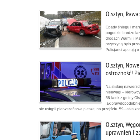
Olsztyn, Iław
Opady śniegu i marz
pogodzie bardzo łat
drogach Warmii i Ma
przyczyną było prz
Policjanci apelują o
Olsztyn, Nowe
ostrożność! P
Na śliskiej nawierzc
nieuwagi – kierowc
58-latek z gminy Ols
jak prawdopodobnie
nie ustąpił pierwszeństwa pieszej na przejściu. 59–latka zo
Olsztyn, Węgo
uprawnień i 