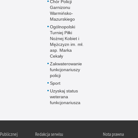
Chór Policji
Garnizonu
Warmińsko-
Mazurskiego
Ogólnopolski
Turniej Piłki
Nożnej Kobiet i
Mężczyzn im. mł.
asp. Marka
Cekały
Zakwaterowanie
funkcjonariuszy
policji
Sport
Uzyskaj status
weterana
funkcjonariusza
 Publicznej
Redakcja serwisu
Nota prawna