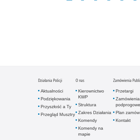
Działania Policji
O nas
Zamówienia Publ
Aktualności
Kierownictwo
Przetargi
KWP
Podziękowania
Zamówienia
Struktura
podprogow
Przyszłość a Ty
Zakres Działania
Plan zamów
Przegląd Musztry
Komendy
Kontakt
Komendy na
mapie