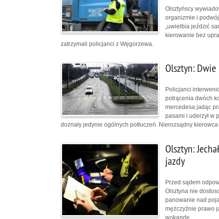
Olsztyńscy wywiadow
organizmie i podwó
„uwielbia jeździć s
kierowanie bez upra
zatrzymali policjanci z Węgorzewa.
Olsztyn: Dwie 
Policjanci interweni
potrącenia dwóch ko
mercedesa jadąc pr
pasami i uderzył w 
doznały jedynie ogólnych potłuczeń. Nierozsądny kierowca s
Olsztyn: Jecha
jazdy
Przed sądem odpowie
Olsztyna nie dostos
panowanie nad pojaz
mężczyźnie prawo ja
wokandę.