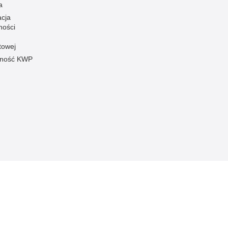
a
acja
ności
towej
pność KWP