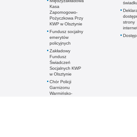
Międzyzakładowa
świadk
Kasa
Deklar
Zapomogowo-
dostęp
Pożyczkowa Przy
strony
KWP w Olsztynie
interne
Fundusz socjalny
Dostę
emerytów
policyjnych
Zakładowy
Fundusz
Świadczeń
Socjalnych KWP
w Olsztynie
Chór Policji
Garnizonu
Warmińsko-
Mazurskiego
Ogólnopolski
Turniej Piłki
Nożnej Kobiet i
Mężczyzn im. mł.
asp. Marka
Cekały