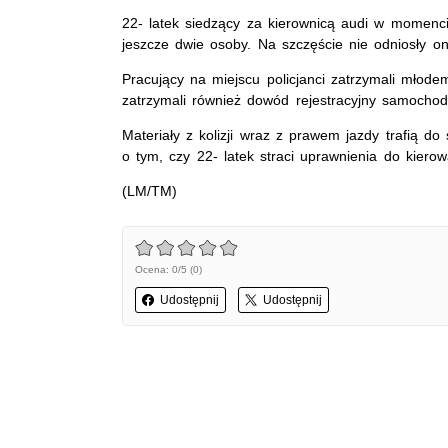
22- latek siedzący za kierownicą audi w momenci
jeszcze dwie osoby. Na szczęście nie odniosły o
Pracujący na miejscu policjanci zatrzymali młode
zatrzymali również dowód rejestracyjny samochod
Materiały z kolizji wraz z prawem jazdy trafią d
o tym, czy 22- latek straci uprawnienia do kiero
(LM/TM)
Ocena: 0/5 (0)
Udostępnij
Udostępnij