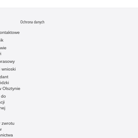
Ochrona danych
ontaktowe
ik
owie
i
prasowy
i wnioski
dant
dzki
 w Olsztynie
 do
cji
nej
 zwrotu
w
nnictwa