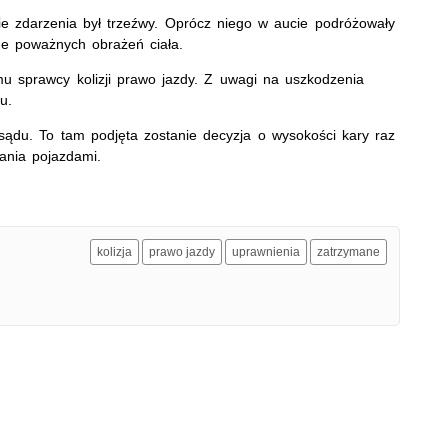
e zdarzenia był trzeźwy. Oprócz niego w aucie podróżowały
ne poważnych obrażeń ciała.
mu sprawcy kolizji prawo jazdy. Z uwagi na uszkodzenia
u.
o sądu. To tam podjęta zostanie decyzja o wysokości kary raz
wania pojazdami.
kolizja
prawo jazdy
uprawnienia
zatrzymane