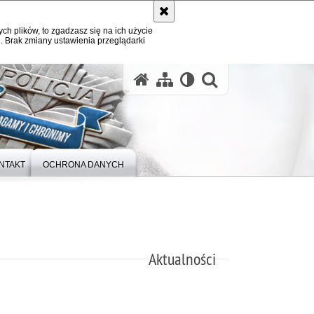
ych plików, to zgadzasz się na ich użycie
. Brak zmiany ustawienia przeglądarki
otwórz wysz
NTAKT
OCHRONA DANYCH
Aktualności