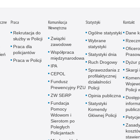
iczne
Praca
Komunikacja
Statystyki
Kontakt
Wewnętrzna
Rekrutacja do
Ogólne statystyki
Dane k
Związki
służby w Policji
Wybrane
Rzeczn
zawodowe
e
Praca dla
statystyki
Oficer
Współpraca
policjantów
ień
Statystyki dnia
Prasow
międzynarodowa
Praca w Policji
Ruch Drogowy
Dyżur 
IPA
Sprawozdania z
Skargi 
CEPOL
profilaktycznej
Komen
Fundusz
działalności
Wojewó
Prewencyjny PZU
Policji
Policji
ZW SEiRP
Opinia publiczna
Dostęp
Fundacja
Statystyki
informa
Pomocy
Komendy
publicz
Wdowom i
Głównej Policji
Petycje
Sierotom po
Zasady
Poległych
kosztó
Policjantach
stawie