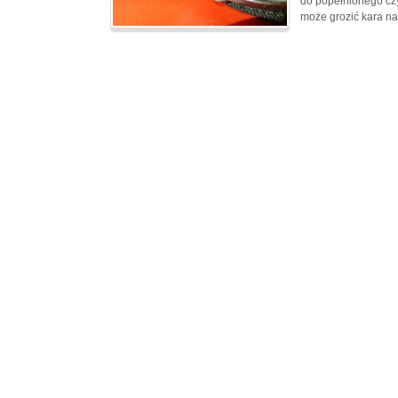
do popełnionego cz
może grozić kara na