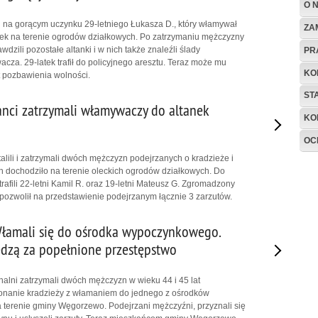
O 
li na gorącym uczynku 29-letniego Łukasza D., który włamywał
ZA
anek na terenie ogrodów działkowych. Po zatrzymaniu mężczyzny
wdzili pozostałe altanki i w nich także znaleźli ślady
PR
cza. 29-latek trafił do policyjnego aresztu. Teraz może mu
KO
t pozbawienia wolności.
ST
janci zatrzymali włamywaczy do altanek
KO
OC
talili i zatrzymali dwóch mężczyzn podejrzanych o kradzieże i
h dochodziło na terenie oleckich ogrodów działkowych. Do
trafili 22-letni Kamil R. oraz 19-letni Mateusz G. Zgromadzony
ozwolił na przedstawienie podejrzanym łącznie 3 zarzutów.
łamali się do ośrodka wypoczynkowego.
dzą za popełnione przestępstwo
lni zatrzymali dwóch mężczyzn w wieku 44 i 45 lat
onanie kradzieży z włamaniem do jednego z ośrodków
terenie gminy Węgorzewo. Podejrzani mężczyźni, przyznali się