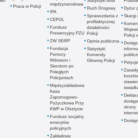
ień
Statystyki dnia
Prasow
międzynarodowa
Praca w Policji
Ruch Drogowy
Dyżur 
IPA
Sprawozdania z
Skargi 
CEPOL
profilaktycznej
Komen
Fundusz
działalności
Wojewó
Prewencyjny PZU
Policji
Policji
ZW SEiRP
Opinia publiczna
Dostęp
Fundacja
Statystyki
informa
Pomocy
Komendy
publicz
Wdowom i
Głównej Policji
Petycje
Sierotom po
Zasady
Poległych
kosztó
Policjantach
stawie
Międzyzakładowa
świadk
Kasa
Deklar
Zapomogowo-
dostęp
Pożyczkowa Przy
strony
KWP w Olsztynie
interne
Fundusz socjalny
Dostę
emerytów
policyjnych
Zakładowy