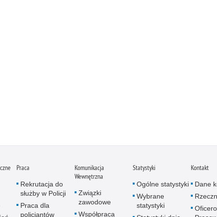
iczne
Praca
Komunikacja
Statystyki
Kontakt
Wewnętrzna
Rekrutacja do
Ogólne statystyki
Dane k
Związki
służby w Policji
Wybrane
Rzeczn
zawodowe
e
Praca dla
statystyki
Oficer
Współpraca
policjantów