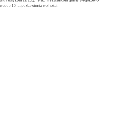
ynu i usłyszeli zarzuty. Teraz mieszkańcom gminy Węgorzewo
wet do 10 lat pozbawienia wolności.