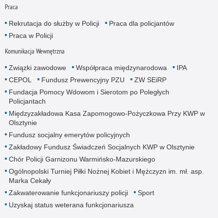
Praca
Rekrutacja do służby w Policji
Praca dla policjantów
Praca w Policji
Komunikacja Wewnętrzna
Związki zawodowe
Współpraca międzynarodowa
IPA
CEPOL
Fundusz Prewencyjny PZU
ZW SEiRP
Fundacja Pomocy Wdowom i Sierotom po Poległych
Policjantach
Międzyzakładowa Kasa Zapomogowo-Pożyczkowa Przy KWP w
Olsztynie
Fundusz socjalny emerytów policyjnych
Zakładowy Fundusz Świadczeń Socjalnych KWP w Olsztynie
Chór Policji Garnizonu Warmińsko-Mazurskiego
Ogólnopolski Turniej Piłki Nożnej Kobiet i Mężczyzn im. mł. asp.
Marka Cekały
Zakwaterowanie funkcjonariuszy policji
Sport
Uzyskaj status weterana funkcjonariusza