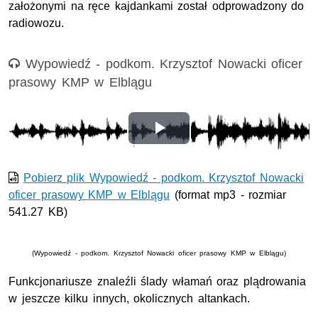
założonymi na ręce kajdankami został odprowadzony do
radiowozu.
Nagranie audio
Wypowiedź - podkom. Krzysztof Nowacki oficer
prasowy KMP w Elblągu
Odtwórz
wideo
Pobierz plik Wypowiedź - podkom. Krzysztof Nowacki
oficer prasowy KMP w Elblągu
(format mp3 - rozmiar
541.27 KB)
(Wypowiedź - podkom. Krzysztof Nowacki oficer prasowy KMP w Elblągu)
Funkcjonariusze znaleźli ślady włamań oraz plądrowania
w jeszcze kilku innych, okolicznych altankach.