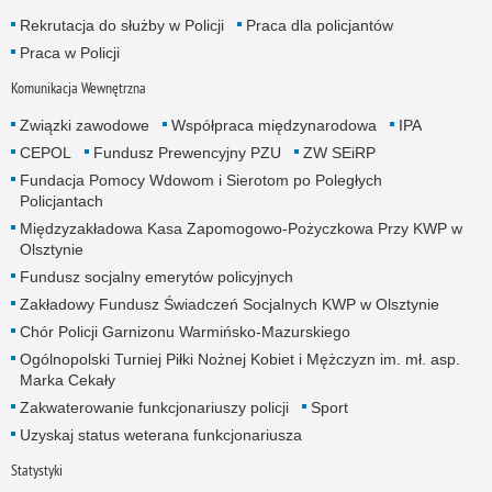
Rekrutacja do służby w Policji
Praca dla policjantów
Praca w Policji
Komunikacja Wewnętrzna
Związki zawodowe
Współpraca międzynarodowa
IPA
CEPOL
Fundusz Prewencyjny PZU
ZW SEiRP
Fundacja Pomocy Wdowom i Sierotom po Poległych
Policjantach
Międzyzakładowa Kasa Zapomogowo-Pożyczkowa Przy KWP w
Olsztynie
Fundusz socjalny emerytów policyjnych
Zakładowy Fundusz Świadczeń Socjalnych KWP w Olsztynie
Chór Policji Garnizonu Warmińsko-Mazurskiego
Ogólnopolski Turniej Piłki Nożnej Kobiet i Mężczyzn im. mł. asp.
Marka Cekały
Zakwaterowanie funkcjonariuszy policji
Sport
Uzyskaj status weterana funkcjonariusza
Statystyki