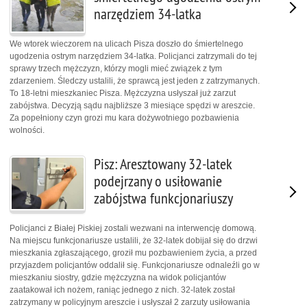
narzędziem 34-latka
We wtorek wieczorem na ulicach Pisza doszło do śmiertelnego
ugodzenia ostrym narzędziem 34-latka. Policjanci zatrzymali do tej
sprawy trzech mężczyzn, którzy mogli mieć związek z tym
zdarzeniem. Śledczy ustalili, że sprawcą jest jeden z zatrzymanych.
To 18-letni mieszkaniec Pisza. Mężczyzna usłyszał już zarzut
zabójstwa. Decyzją sądu najbliższe 3 miesiące spędzi w areszcie.
Za popełniony czyn grozi mu kara dożywotniego pozbawienia
wolności.
Pisz: Aresztowany 32-latek
podejrzany o usiłowanie
zabójstwa funkcjonariuszy
Policjanci z Białej Piskiej zostali wezwani na interwencję domową.
Na miejscu funkcjonariusze ustalili, że 32-latek dobijał się do drzwi
mieszkania zgłaszającego, groził mu pozbawieniem życia, a przed
przyjazdem policjantów oddalił się. Funkcjonariusze odnaleźli go w
mieszkaniu siostry, gdzie mężczyzna na widok policjantów
zaatakował ich nożem, raniąc jednego z nich. 32-latek został
zatrzymany w policyjnym areszcie i usłyszał 2 zarzuty usiłowania