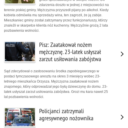
zdarzenia doszło w jednej z miejscowości na
terenie piskiej gminy. Mężczyzna przyszedł pijany po alkohol. Kiedy
kobieta odmówiła mu sprzedaży wina, ten zagroził, że ją zabije.
Mieszkaniec gminy został zatrzymany przez funkcjonariuszy, którzy
znaleźli w skarpetce klienta nóż kuchenny. Mężczyźnie grożą 2 lata
pozbawienia wolności.
Pisz: Zaatakował nożem
mężczyznę. 23-latek usłyszał
zarzut usiłowania zabójstwa
Sąd zdecydował o zastosowaniu środka zapobiegawczego w
postaci tymczasowego aresztu na okres 3 miesięcy wobec 23-
letniego mieszkańca Orzysza. Mężczyzna zaatakował nożem
znajomego, który odprowadzał jego byłą dziewczynę do domu. 23-
latek usłyszał zarzut usiłowania zabójstwa. Grozi mu kara nawet 25
lat pozbawienia wolności.
Policjanci zatrzymali
agresywnego nożownika