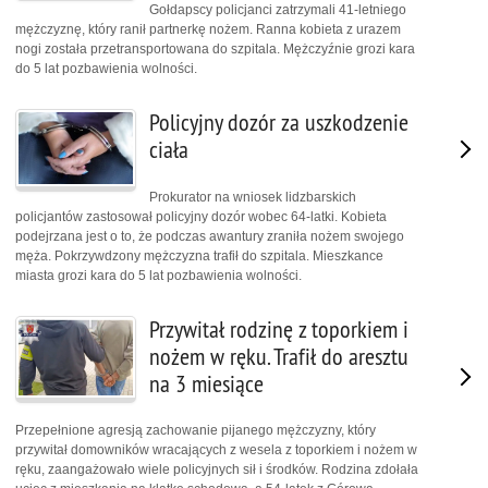
Gołdapscy policjanci zatrzymali 41-letniego
mężczyznę, który ranił partnerkę nożem. Ranna kobieta z urazem
nogi została przetransportowana do szpitala. Mężczyźnie grozi kara
do 5 lat pozbawienia wolności.
Policyjny dozór za uszkodzenie
ciała
Prokurator na wniosek lidzbarskich
policjantów zastosował policyjny dozór wobec 64-latki. Kobieta
podejrzana jest o to, że podczas awantury zraniła nożem swojego
męża. Pokrzywdzony mężczyzna trafił do szpitala. Mieszkance
miasta grozi kara do 5 lat pozbawienia wolności.
Przywitał rodzinę z toporkiem i
nożem w ręku. Trafił do aresztu
na 3 miesiące
Przepełnione agresją zachowanie pijanego mężczyzny, który
przywitał domowników wracających z wesela z toporkiem i nożem w
ręku, zaangażowało wiele policyjnych sił i środków. Rodzina zdołała