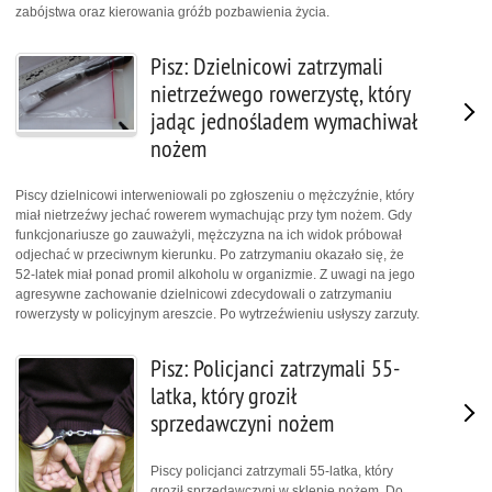
zabójstwa oraz kierowania gróźb pozbawienia życia.
Pisz: Dzielnicowi zatrzymali
nietrzeźwego rowerzystę, który
jadąc jednośladem wymachiwał
nożem
Piscy dzielnicowi interweniowali po zgłoszeniu o mężczyźnie, który
miał nietrzeźwy jechać rowerem wymachując przy tym nożem. Gdy
funkcjonariusze go zauważyli, mężczyzna na ich widok próbował
odjechać w przeciwnym kierunku. Po zatrzymaniu okazało się, że
52-latek miał ponad promil alkoholu w organizmie. Z uwagi na jego
agresywne zachowanie dzielnicowi zdecydowali o zatrzymaniu
rowerzysty w policyjnym areszcie. Po wytrzeźwieniu usłyszy zarzuty.
Pisz: Policjanci zatrzymali 55-
latka, który groził
sprzedawczyni nożem
Piscy policjanci zatrzymali 55-latka, który
groził sprzedawczyni w sklepie nożem. Do