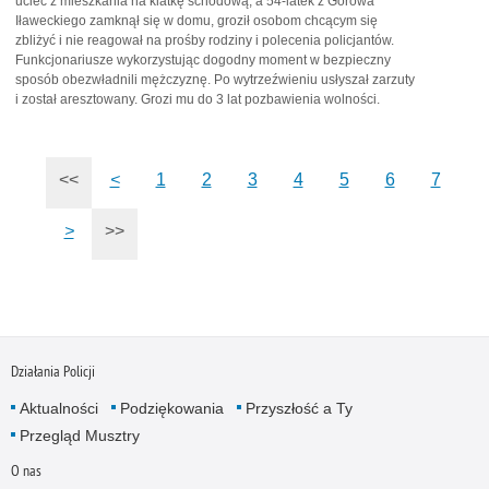
uciec z mieszkania na klatkę schodową, a 54-latek z Górowa
Iławeckiego zamknął się w domu, groził osobom chcącym się
zbliżyć i nie reagował na prośby rodziny i polecenia policjantów.
Funkcjonariusze wykorzystując dogodny moment w bezpieczny
sposób obezwładnili mężczyznę. Po wytrzeźwieniu usłyszał zarzuty
i został aresztowany. Grozi mu do 3 lat pozbawienia wolności.
<<
<
1
2
3
4
5
6
7
>
>>
Działania Policji
Aktualności
Podziękowania
Przyszłość a Ty
Przegląd Musztry
O nas