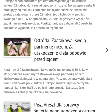
Policjanci pod nadzorem prokuratora wyjaśniają okoliczności
śmierci 23-latka, który został ugodzony nożem. Jak wstępnie ustalili
pracujący na miejscu zdarzenia funkcjonariusze, sprawca miał
zostać zaatakowany przez 23-latka i jego kolegów w pobliżu
swojego bloku. By odeprzeć atak 22-letni mężczyzna wyjął nóż i
zadał nim śmiertelne ciosy. Funkcjonariusze zatrzymali 5 osób, by
dokładnie wyjaśnić, jak doszło do tej śmierci.
Ostróda: Zaatakował swoją
partnerkę nożem. Za
uszkodzenie ciała odpowie
przed sądem
Kara nawet 2 lat pozbawienia wolności może grozić 30-latkowi,
który podczas awantury zaatakował swoją partnerkę nożem.
Mężczyzna skaleczył ją w nadgarstek. Poszkodowana wybiegła z
domu i wezwała policjantów. Funkcjonariusze szybko zatrzymali
napastnika, który trafił do policyjnego aresztu. Na szczęście
obrażenia kobiety nie okazały się poważne.
Pisz: Areszt dla sprawcy
śmiertelnego ugodzenia ostrym