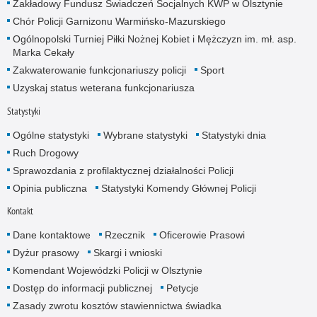
Zakładowy Fundusz Świadczeń Socjalnych KWP w Olsztynie
Chór Policji Garnizonu Warmińsko-Mazurskiego
Ogólnopolski Turniej Piłki Nożnej Kobiet i Mężczyzn im. mł. asp.
Marka Cekały
Zakwaterowanie funkcjonariuszy policji
Sport
Uzyskaj status weterana funkcjonariusza
Statystyki
Ogólne statystyki
Wybrane statystyki
Statystyki dnia
Ruch Drogowy
Sprawozdania z profilaktycznej działalności Policji
Opinia publiczna
Statystyki Komendy Głównej Policji
Kontakt
Dane kontaktowe
Rzecznik
Oficerowie Prasowi
Dyżur prasowy
Skargi i wnioski
Komendant Wojewódzki Policji w Olsztynie
Dostęp do informacji publicznej
Petycje
Zasady zwrotu kosztów stawiennictwa świadka