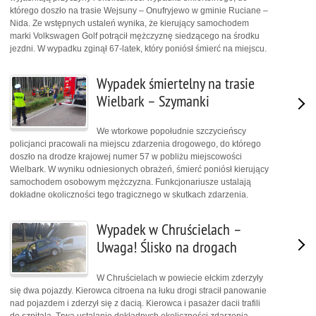
którego doszło na trasie Wejsuny – Onufryjewo w gminie Ruciane –
Nida. Ze wstępnych ustaleń wynika, że kierujący samochodem
marki Volkswagen Golf potrącił mężczyznę siedzącego na środku
jezdni. W wypadku zginął 67-latek, który poniósł śmierć na miejscu.
Wypadek śmiertelny na trasie
Wielbark – Szymanki
We wtorkowe popołudnie szczycieńscy
policjanci pracowali na miejscu zdarzenia drogowego, do którego
doszło na drodze krajowej numer 57 w pobliżu miejscowości
Wielbark. W wyniku odniesionych obrażeń, śmierć poniósł kierujący
samochodem osobowym mężczyzna. Funkcjonariusze ustalają
dokładne okoliczności tego tragicznego w skutkach zdarzenia.
Wypadek w Chruścielach –
Uwaga! Ślisko na drogach
W Chruścielach w powiecie ełckim zderzyły
się dwa pojazdy. Kierowca citroena na łuku drogi stracił panowanie
nad pojazdem i zderzył się z dacią. Kierowca i pasażer dacii trafili
do szpitala. Trwa ustalanie dokładnych okoliczności zdarzenia.