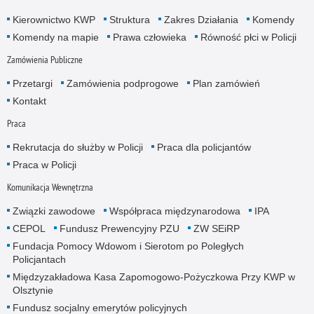
Kierownictwo KWP
Struktura
Zakres Działania
Komendy
Komendy na mapie
Prawa człowieka
Równość płci w Policji
Zamówienia Publiczne
Przetargi
Zamówienia podprogowe
Plan zamówień
Kontakt
Praca
Rekrutacja do służby w Policji
Praca dla policjantów
Praca w Policji
Komunikacja Wewnętrzna
Związki zawodowe
Współpraca międzynarodowa
IPA
CEPOL
Fundusz Prewencyjny PZU
ZW SEiRP
Fundacja Pomocy Wdowom i Sierotom po Poległych
Policjantach
Międzyzakładowa Kasa Zapomogowo-Pożyczkowa Przy KWP w
Olsztynie
Fundusz socjalny emerytów policyjnych