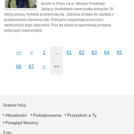
doszło w Piszu na ul. Wojska Polskiego.
Jadąca chodnikiem rowerzystka potrąciła 78-
letnią pieszą. Kobieta przewróciła się. Zabrana została do szpitala z
podejrzeniem złamania ręki. Policjanci wyjaśniają przyczyny i
okoliczności tego zdarzenia. Przy tej okazji przypominają przepisy
dotyczące rowerzystów.
<<
<
1
...
61
62
63
64
65
66
67
>
>>
Działania Policji
Aktualności
Podziękowania
Przyszłość a Ty
Przegląd Musztry
O nas