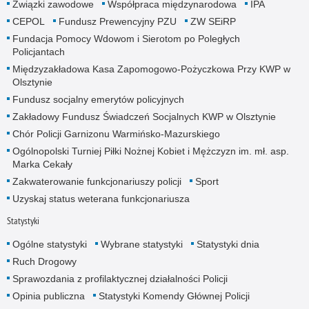
Związki zawodowe
Współpraca międzynarodowa
IPA
CEPOL
Fundusz Prewencyjny PZU
ZW SEiRP
Fundacja Pomocy Wdowom i Sierotom po Poległych
Policjantach
Międzyzakładowa Kasa Zapomogowo-Pożyczkowa Przy KWP w
Olsztynie
Fundusz socjalny emerytów policyjnych
Zakładowy Fundusz Świadczeń Socjalnych KWP w Olsztynie
Chór Policji Garnizonu Warmińsko-Mazurskiego
Ogólnopolski Turniej Piłki Nożnej Kobiet i Mężczyzn im. mł. asp.
Marka Cekały
Zakwaterowanie funkcjonariuszy policji
Sport
Uzyskaj status weterana funkcjonariusza
Statystyki
Ogólne statystyki
Wybrane statystyki
Statystyki dnia
Ruch Drogowy
Sprawozdania z profilaktycznej działalności Policji
Opinia publiczna
Statystyki Komendy Głównej Policji