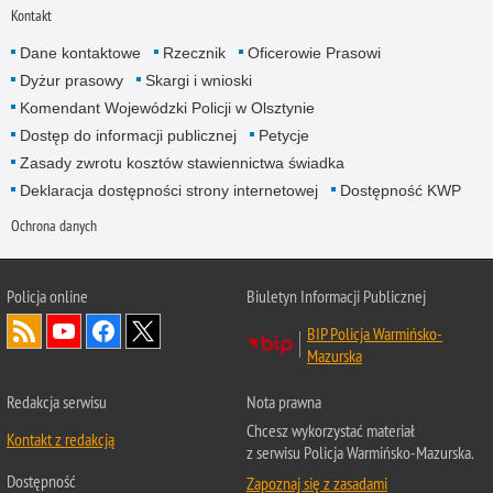
Kontakt
Dane kontaktowe
Rzecznik
Oficerowie Prasowi
Dyżur prasowy
Skargi i wnioski
Komendant Wojewódzki Policji w Olsztynie
Dostęp do informacji publicznej
Petycje
Zasady zwrotu kosztów stawiennictwa świadka
Deklaracja dostępności strony internetowej
Dostępność KWP
Ochrona danych
Policja online
Biuletyn Informacji Publicznej
BIP Policja Warmińsko-
Mazurska
Redakcja serwisu
Nota prawna
Chcesz wykorzystać materiał
Kontakt z redakcją
z serwisu Policja Warmińsko-Mazurska.
Dostępność
Zapoznaj się z zasadami