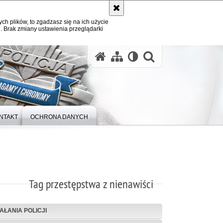
ych plików, to zgadzasz się na ich użycie
. Brak zmiany ustawienia przeglądarki
otwórz wysz
NTAKT
OCHRONA DANYCH
Tag przestępstwa z nienawiści
IAŁANIA POLICJI