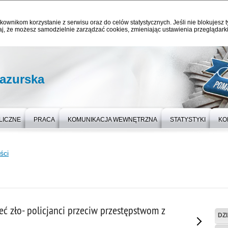
kownikom korzystanie z serwisu oraz do celów statystycznych. Jeśli nie blokujesz t
j, że możesz samodzielnie zarządzać cookies, zmieniając ustawienia przeglądarki
azurska
LICZNE
PRACA
KOMUNIKACJA WEWNĘTRZNA
STATYSTYKI
KO
ści
ć zło- policjanci przeciw przestępstwom z
DZ