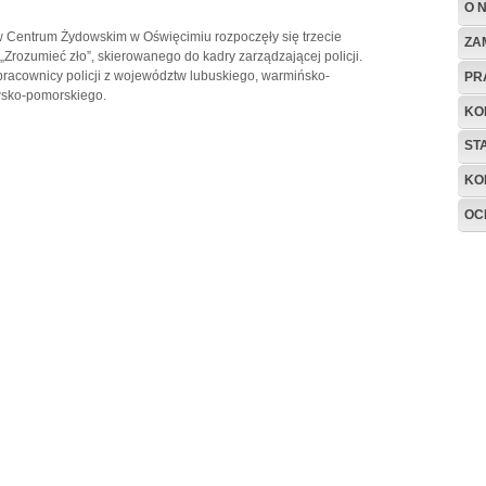
O 
 w Centrum Żydowskim w Oświęcimiu rozpoczęły się trzecie
ZA
„Zrozumieć zło”, skierowanego do kadry zarządzającej policji.
 pracownicy policji z województw lubuskiego, warmińsko-
PR
wsko-pomorskiego.
KO
ST
KO
OC