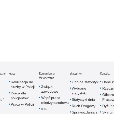
iczne
Praca
Komunikacja
Statystyki
Kontakt
Wewnętrzna
Rekrutacja do
Ogólne statystyki
Dane k
Związki
służby w Policji
Wybrane
Rzeczn
zawodowe
e
Praca dla
statystyki
Oficer
Współpraca
policjantów
ień
Statystyki dnia
Prasow
międzynarodowa
Praca w Policji
Ruch Drogowy
Dyżur 
IPA
Sprawozdania z
Skargi 