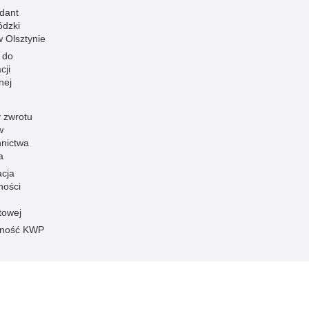
dant
dzki
 w Olsztynie
 do
cji
nej
 zwrotu
w
nnictwa
a
acja
ności
towej
pność KWP