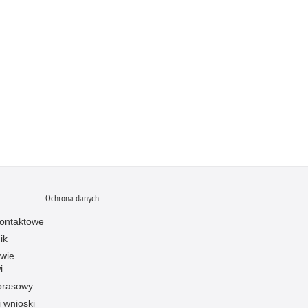
Ochrona danych
ontaktowe
ik
owie
i
prasowy
i wnioski