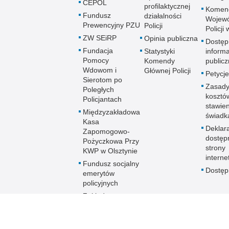
CEPOL
profilaktycznej
Komen
Fundusz
działalności
Wojewó
Prewencyjny PZU
Policji
Policji
ZW SEiRP
Opinia publiczna
Dostęp
Fundacja
Statystyki
informa
Pomocy
Komendy
publicz
Wdowom i
Głównej Policji
Petycje
Sierotom po
Zasady
Poległych
kosztó
Policjantach
stawie
Międzyzakładowa
świadk
Kasa
Deklar
Zapomogowo-
dostęp
Pożyczkowa Przy
strony
KWP w Olsztynie
interne
Fundusz socjalny
Dostę
emerytów
policyjnych
Zakładowy
Fundusz
Świadczeń
Socjalnych KWP