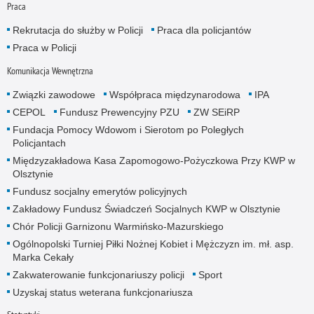
Praca
Rekrutacja do służby w Policji
Praca dla policjantów
Praca w Policji
Komunikacja Wewnętrzna
Związki zawodowe
Współpraca międzynarodowa
IPA
CEPOL
Fundusz Prewencyjny PZU
ZW SEiRP
Fundacja Pomocy Wdowom i Sierotom po Poległych
Policjantach
Międzyzakładowa Kasa Zapomogowo-Pożyczkowa Przy KWP w
Olsztynie
Fundusz socjalny emerytów policyjnych
Zakładowy Fundusz Świadczeń Socjalnych KWP w Olsztynie
Chór Policji Garnizonu Warmińsko-Mazurskiego
Ogólnopolski Turniej Piłki Nożnej Kobiet i Mężczyzn im. mł. asp.
Marka Cekały
Zakwaterowanie funkcjonariuszy policji
Sport
Uzyskaj status weterana funkcjonariusza