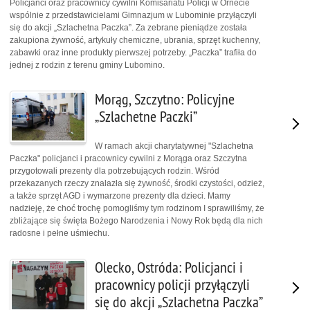
Policjanci oraz pracownicy cywilni Komisariatu Policji w Ornecie
wspólnie z przedstawicielami Gimnazjum w Lubominie przyłączyli
się do akcji „Szlachetna Paczka”. Za zebrane pieniądze została
zakupiona żywność, artykuły chemiczne, ubrania, sprzęt kuchenny,
zabawki oraz inne produkty pierwszej potrzeby. „Paczka” trafiła do
jednej z rodzin z terenu gminy Lubomino.
Morąg, Szczytno: Policyjne
„Szlachetne Paczki”
W ramach akcji charytatywnej "Szlachetna
Paczka" policjanci i pracownicy cywilni z Morąga oraz Szczytna
przygotowali prezenty dla potrzebujących rodzin. Wśród
przekazanych rzeczy znalazła się żywność, środki czystości, odzież,
a także sprzęt AGD i wymarzone prezenty dla dzieci. Mamy
nadzieję, że choć trochę pomogliśmy tym rodzinom I sprawiliśmy, że
zbliżające się święta Bożego Narodzenia i Nowy Rok będą dla nich
radosne i pełne uśmiechu.
Olecko, Ostróda: Policjanci i
pracownicy policji przyłączyli
się do akcji „Szlachetna Paczka”