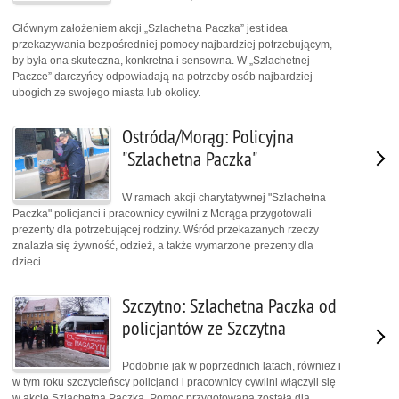
Głównym założeniem akcji „Szlachetna Paczka” jest idea
przekazywania bezpośredniej pomocy najbardziej potrzebującym,
by była ona skuteczna, konkretna i sensowna. W „Szlachetnej
Paczce” darczyńcy odpowiadają na potrzeby osób najbardziej
ubogich ze swojego miasta lub okolicy.
Ostróda/Morąg: Policyjna
"Szlachetna Paczka"
W ramach akcji charytatywnej "Szlachetna
Paczka" policjanci i pracownicy cywilni z Morąga przygotowali
prezenty dla potrzebującej rodziny. Wśród przekazanych rzeczy
znalazła się żywność, odzież, a także wymarzone prezenty dla
dzieci.
Szczytno: Szlachetna Paczka od
policjantów ze Szczytna
Podobnie jak w poprzednich latach, również i
w tym roku szczycieńscy policjanci i pracownicy cywilni włączyli się
w akcję Szlachetna Paczka. Pomoc przygotowana została dla