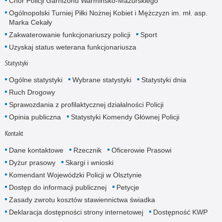
Chór Policji Garnizonu Warmińsko-Mazurskiego
Ogólnopolski Turniej Piłki Nożnej Kobiet i Mężczyzn im. mł. asp.
Marka Cekały
Zakwaterowanie funkcjonariuszy policji
Sport
Uzyskaj status weterana funkcjonariusza
Statystyki
Ogólne statystyki
Wybrane statystyki
Statystyki dnia
Ruch Drogowy
Sprawozdania z profilaktycznej działalności Policji
Opinia publiczna
Statystyki Komendy Głównej Policji
Kontakt
Dane kontaktowe
Rzecznik
Oficerowie Prasowi
Dyżur prasowy
Skargi i wnioski
Komendant Wojewódzki Policji w Olsztynie
Dostęp do informacji publicznej
Petycje
Zasady zwrotu kosztów stawiennictwa świadka
Deklaracja dostępności strony internetowej
Dostępność KWP