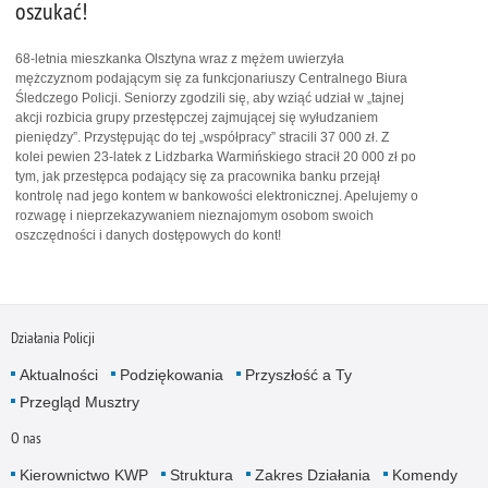
oszukać!
68-letnia mieszkanka Olsztyna wraz z mężem uwierzyła
mężczyznom podającym się za funkcjonariuszy Centralnego Biura
Śledczego Policji. Seniorzy zgodzili się, aby wziąć udział w „tajnej
akcji rozbicia grupy przestępczej zajmującej się wyłudzaniem
pieniędzy”. Przystępując do tej „współpracy” stracili 37 000 zł. Z
kolei pewien 23-latek z Lidzbarka Warmińskiego stracił 20 000 zł po
tym, jak przestępca podający się za pracownika banku przejął
kontrolę nad jego kontem w bankowości elektronicznej. Apelujemy o
rozwagę i nieprzekazywaniem nieznajomym osobom swoich
oszczędności i danych dostępowych do kont!
Działania Policji
Aktualności
Podziękowania
Przyszłość a Ty
Przegląd Musztry
O nas
Kierownictwo KWP
Struktura
Zakres Działania
Komendy