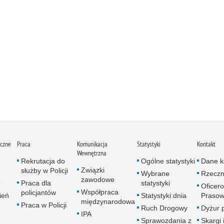
iczne
Praca
Komunikacja
Statystyki
Kontakt
Wewnętrzna
Rekrutacja do
Ogólne statystyki
Dane k
Związki
służby w Policji
Wybrane
Rzeczn
zawodowe
e
Praca dla
statystyki
Oficer
Współpraca
policjantów
ień
Statystyki dnia
Prasow
międzynarodowa
Praca w Policji
Ruch Drogowy
Dyżur 
IPA
Sprawozdania z
Skargi 