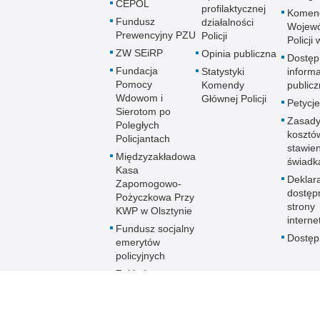
CEPOL
profilaktycznej
Komen
Fundusz
działalności
Wojewó
Prewencyjny PZU
Policji
Policji
ZW SEiRP
Opinia publiczna
Dostęp
Fundacja
Statystyki
informa
Pomocy
Komendy
publicz
Wdowom i
Głównej Policji
Petycje
Sierotom po
Zasady
Poległych
kosztó
Policjantach
stawie
Międzyzakładowa
świadk
Kasa
Deklar
Zapomogowo-
dostęp
Pożyczkowa Przy
strony
KWP w Olsztynie
interne
Fundusz socjalny
Dostę
emerytów
policyjnych
Zakładowy
Fundusz
Świadczeń
Socjalnych KWP