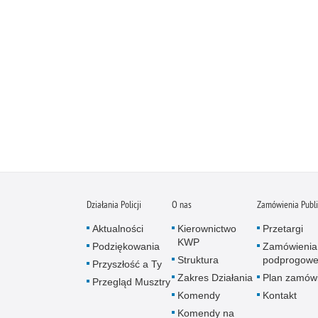
Działania Policji
O nas
Zamówienia Publ
Aktualności
Kierownictwo
Przetargi
KWP
Podziękowania
Zamówienia
Struktura
podprogow
Przyszłość a Ty
Zakres Działania
Plan zamów
Przegląd Musztry
Komendy
Kontakt
Komendy na