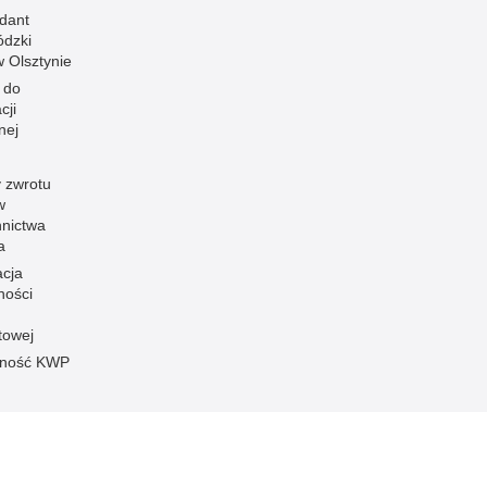
dant
dzki
 w Olsztynie
 do
cji
nej
 zwrotu
w
nnictwa
a
acja
ności
towej
pność KWP