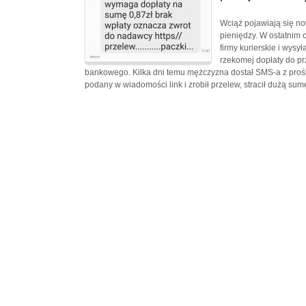
Wciąż pojawiają się n
pieniędzy. W ostatnim 
firmy kurierskie i wysy
rzekomej dopłaty do pr
bankowego. Kilka dni temu mężczyzna dostał SMS-a z prośbą
podany w wiadomości link i zrobił przelew, stracił dużą su