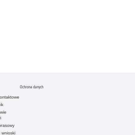
Ochrona danych
ontaktowe
ik
owie
i
prasowy
i wnioski