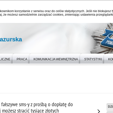
kownikom korzystanie z serwisu oraz do celów statystycznych. Jeśli nie blokujesz t
j, że możesz samodzielnie zarządzać cookies, zmieniając ustawienia przeglądarki
azurska
LICZNE
PRACA
KOMUNIKACJA WEWNĘTRZNA
STATYSTYKI
KO
 fałszywe sms-y z prośbą o dopłatę do
DZ
j możesz stracić tysiące złotych