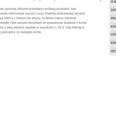
O 
owe sposoby, którymi przestępcy próbują pozbawić nas
ZA
czasie internetowi oszuści coraz chętniej podszywają się pod
łają SMS-y z linkiem do strony, na której należy dokonać
PR
zesyłki i tym samym umożliwić im wyłudzenie środków z konta
KO
 o taką właśnie dopłatę w wysokości 1,29 zł. Gdy kliknął w
mę pieniędzy ze swojego konta.
ST
KO
OC