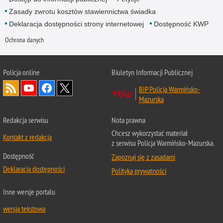
Zasady zwrotu kosztów stawiennictwa świadka
Deklaracja dostępności strony internetowej
Dostępność KWP
Ochrona danych
Policja online
Biuletyn Informacji Publicznej
BIP Policja Warmińsko-
Mazurska
Redakcja serwisu
Nota prawna
Chcesz wykorzystać materiał
Kontakt z redakcją
z serwisu Policja Warmińsko-Mazurska.
Dostępność
Zapoznaj się z zasadami
Deklaracja dostępności
Polityka prywatności
Inne wersje portalu
wersja tekstowa