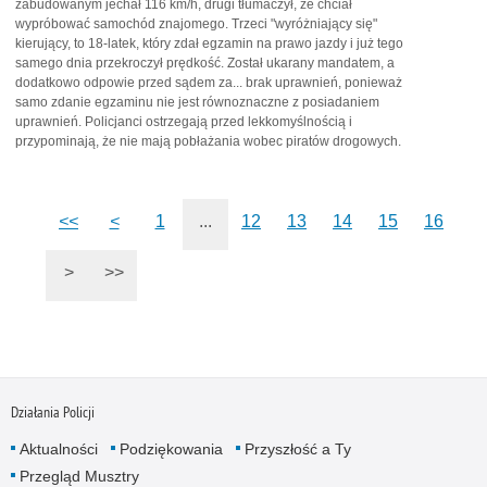
zabudowanym jechał 116 km/h, drugi tłumaczył, że chciał
wypróbować samochód znajomego. Trzeci "wyróżniający się"
kierujący, to 18-latek, który zdał egzamin na prawo jazdy i już tego
samego dnia przekroczył prędkość. Został ukarany mandatem, a
dodatkowo odpowie przed sądem za... brak uprawnień, ponieważ
samo zdanie egzaminu nie jest równoznaczne z posiadaniem
uprawnień. Policjanci ostrzegają przed lekkomyślnością i
przypominają, że nie mają pobłażania wobec piratów drogowych.
<<
<
1
...
12
13
14
15
16
>
>>
Działania Policji
Aktualności
Podziękowania
Przyszłość a Ty
Przegląd Musztry