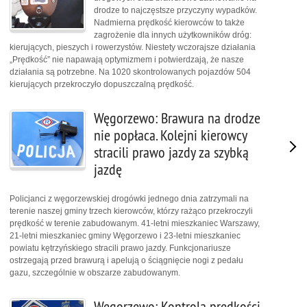
drodze to najczęstsze przyczyny wypadków.
Nadmierna prędkość kierowców to także
zagrożenie dla innych użytkowników dróg:
kierujących, pieszych i rowerzystów. Niestety wczorajsze działania
„Prędkość” nie napawają optymizmem i potwierdzają, że nasze
działania są potrzebne. Na 1020 skontrolowanych pojazdów 504
kierujących przekroczyło dopuszczalną prędkość.
Węgorzewo: Brawura na drodze
nie popłaca. Kolejni kierowcy
stracili prawo jazdy za szybką
jazdę
Policjanci z węgorzewskiej drogówki jednego dnia zatrzymali na
terenie naszej gminy trzech kierowców, którzy rażąco przekroczyli
prędkość w terenie zabudowanym. 41-letni mieszkaniec Warszawy,
21-letni mieszkaniec gminy Węgorzewo i 23-letni mieszkaniec
powiatu kętrzyńskiego stracili prawo jazdy. Funkcjonariusze
ostrzegają przed brawurą i apelują o ściągnięcie nogi z pedału
gazu, szczególnie w obszarze zabudowanym.
Węgorzewo: Kontrola prędkości