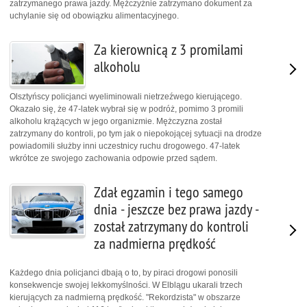
zatrzymanego prawa jazdy. Mężczyźnie zatrzymano dokument za
uchylanie się od obowiązku alimentacyjnego.
Za kierownicą z 3 promilami
alkoholu
Olsztyńscy policjanci wyeliminowali nietrzeźwego kierującego.
Okazało się, że 47-latek wybrał się w podróż, pomimo 3 promili
alkoholu krążących w jego organizmie. Mężczyzna został
zatrzymany do kontroli, po tym jak o niepokojącej sytuacji na drodze
powiadomili służby inni uczestnicy ruchu drogowego. 47-latek
wkrótce ze swojego zachowania odpowie przed sądem.
Zdał egzamin i tego samego
dnia - jeszcze bez prawa jazdy -
został zatrzymany do kontroli
za nadmierna prędkość
Każdego dnia policjanci dbają o to, by piraci drogowi ponosili
konsekwencje swojej lekkomyślności. W Elblągu ukarali trzech
kierujących za nadmierną prędkość. "Rekordzista" w obszarze