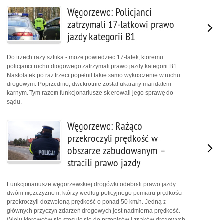
Węgorzewo: Policjanci
zatrzymali 17-latkowi prawo
jazdy kategorii B1
Do trzech razy sztuka - może powiedzieć 17-latek, któremu
policjanci ruchu drogowego zatrzymali prawo jazdy kategorii B1.
Nastolatek po raz trzeci popełnił takie samo wykroczenie w ruchu
drogowym. Poprzednio, dwukrotnie został ukarany mandatem
karnym. Tym razem funkcjonariusze skierowali jego sprawę do
sądu.
Węgorzewo: Rażąco
przekroczyli prędkość w
obszarze zabudowanym –
stracili prawo jazdy
Funkcjonariusze węgorzewskiej drogówki odebrali prawo jazdy
dwóm mężczyznom, którzy według policyjnego pomiaru prędkości
przekroczyli dozwoloną prędkość o ponad 50 km/h. Jedną z
głównych przyczyn zdarzeń drogowych jest nadmierna prędkość.
Wielu kierowców nie stosuje się do przepisów i znaków drogowych,