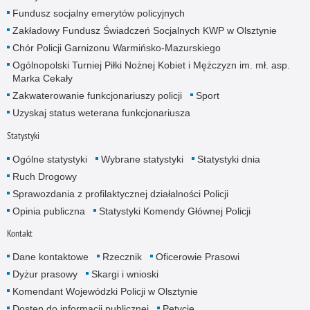
Fundusz socjalny emerytów policyjnych
Zakładowy Fundusz Świadczeń Socjalnych KWP w Olsztynie
Chór Policji Garnizonu Warmińsko-Mazurskiego
Ogólnopolski Turniej Piłki Nożnej Kobiet i Mężczyzn im. mł. asp.
Marka Cekały
Zakwaterowanie funkcjonariuszy policji
Sport
Uzyskaj status weterana funkcjonariusza
Statystyki
Ogólne statystyki
Wybrane statystyki
Statystyki dnia
Ruch Drogowy
Sprawozdania z profilaktycznej działalności Policji
Opinia publiczna
Statystyki Komendy Głównej Policji
Kontakt
Dane kontaktowe
Rzecznik
Oficerowie Prasowi
Dyżur prasowy
Skargi i wnioski
Komendant Wojewódzki Policji w Olsztynie
Dostęp do informacji publicznej
Petycje