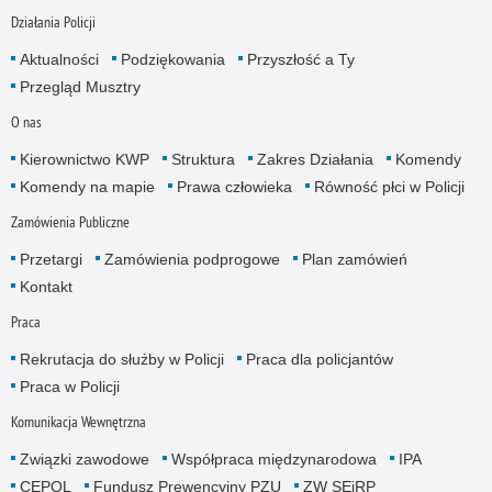
Działania Policji
Aktualności
Podziękowania
Przyszłość a Ty
Przegląd Musztry
O nas
Kierownictwo KWP
Struktura
Zakres Działania
Komendy
Komendy na mapie
Prawa człowieka
Równość płci w Policji
Zamówienia Publiczne
Przetargi
Zamówienia podprogowe
Plan zamówień
Kontakt
Praca
Rekrutacja do służby w Policji
Praca dla policjantów
Praca w Policji
Komunikacja Wewnętrzna
Związki zawodowe
Współpraca międzynarodowa
IPA
CEPOL
Fundusz Prewencyjny PZU
ZW SEiRP