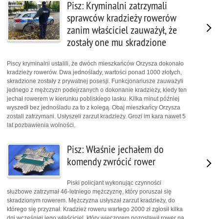
Pisz: Kryminalni zatrzymali
sprawców kradzieży rowerów
zanim właściciel zauważył, że
zostały one mu skradzione
Piscy kryminalni ustalili, że dwóch mieszkańców Orzysza dokonało
kradzieży rowerów. Dwa jednoślady, wartości ponad 1000 złotych,
skradzione zostały z prywatnej posesji. Funkcjonariusze zauważyli
jednego z mężczyzn podejrzanych o dokonanie kradzieży, kiedy ten
jechał rowerem w kierunku pobliskiego lasku. Kilka minut później
wyszedł bez jednośladu za to z kolegą. Obaj mieszkańcy Orzysza
zostali zatrzymani. Usłyszeli zarzut kradzieży. Grozi im kara nawet 5
lat pozbawienia wolności.
Pisz: Właśnie jechałem do
komendy zwrócić rower
Piski policjant wykonując czynności
służbowe zatrzymał 46-letniego mężczyznę, który poruszał się
skradzionym rowerem. Mężczyzna usłyszał zarzut kradzieży, do
którego się przyznał. Kradzież roweru wartego 2000 zł zgłosił kilka
dni wcześniej jego właściciel, który wieczorem pozostawił rower na