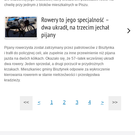
chwilę przy jednym z bloków mieszkalnych w Piszu.
Rowery to jego specjalność –
dwa ukradł, na trzecim jechał
pijany
Pijany rowerzysta został zatrzymany przez patrolowców z Bisztynka
i trafił do policyjnej celi, ale zupełnie za inne przewinienie niż pijana
jazda na dwóch kółkach. Okazało się, że 57–latek wcześniej ukradł
dwa rowery. Jeden sprzedał, a drugi porzucił w przydrożnych
krzakach. Mieszkaniec gminy Bisztynek odpowie za wykroczenie
kierowania rowerem w stanie nietrzeźwości i przestępstwa
kradzieży.
<<
<
1
2
3
4
>
>>