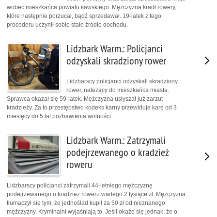
wobec mieszkańca powiatu iławskiego. Mężczyzna kradł rowery,
które następnie porzucał, bądź sprzedawał. 19-latek z tego
procederu uczynił sobie stałe źródło dochodu.
Lidzbark Warm.: Policjanci
odzyskali skradziony rower
Lidzbarscy policjanci odzyskali skradziony
rower, należący do mieszkańca miasta.
Sprawcą okazał się 59-latek. Mężczyzna usłyszał już zarzut
kradzieży. Za to przestępstwo kodeks karny przewiduje karę od 3
miesięcy do 5 lat pozbawienia wolności.
Lidzbark Warm.: Zatrzymali
podejrzewanego o kradzież
roweru
Lidzbarscy policjanci zatrzymali 44-letniego mężczyznę
podejrzewanego o kradzież roweru wartego 2 tysiące zł. Mężczyzna
tłumaczył się tym, że jednoślad kupił za 50 zł od nieznanego
mężczyzny. Kryminalni wyjaśniają to. Jeśli okaże się jednak, że o