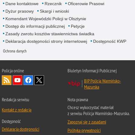
Dane kontaktowe
Rzecznik
Oficerowie Prasowi
Dyżur prasowy
Skargi i wnioski
Komendant Wojewódzki Policji w Olsztynie
Dostęp do informacji publicznej
Petycje
Zasady zwrotu kosztów stawiennictwa świadka
Deklaracja dostępności strony internetowej
Dostępność KWP
Ochrona danych
Policja online
Biuletyn Informacji Publicznej
BIP Policja Warmińsko-
Mazurska
Redakcja serwisu
Nota prawna
Chcesz wykorzystać materiał
Kontakt z redakcją
z serwisu Policja Warmińsko-Mazurska.
Dostępność
Zapoznaj się z zasadami
Deklaracja dostępności
Polityka prywatności