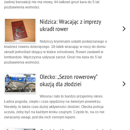
żadnej transakcji nie ma mowy, 44-latkowi grozi kara do 5 lat
pozbawienia wolności.
Nidzica: Wracając z imprezy
ukradł rower
Nidziccy kryminalni ustalili podejrzanego o
kradzież roweru dziecięcego. 18-latek wracając w nocy do domu
ukradł jednoślad stojący w klatce schodowej. Rower zastawił w
lombardzie. Mężczyzna usłyszał zarzut. Grozi mu kara do 5 lat
pozbawienia wolności.
Olecko: „Sezon rowerowy”
okazją dla złodziei
Wiosna i lato to bardzo przyjemny okres.
Ładna pogoda, ciepło i czas spędzony na świeżym powietrzu.
Niestety, to także czas dużej aktywności złodziei. Olecka policja
uczula, żeby być na każdym kroku czujnym. Często to, na co nie
zwracamy uwagi, jest dla nich cennym łupem.