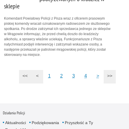
sklepie
Komendant Powiatowy Policji z Pisza wraz z oficerem prasowym
piskiej komendy wracali oznakowanym radiowozem ze służbowego
spotkania. Po drodze zatrzymał ich sprzedawca jednego ze sklepów
w Mrągowie informując, że przed chwilą doszło do kradzieży
alkoholu, a sprawcy właśnie uciekają. Funkcjonariusze z Pisza
natychmiast podjęli interwencję i zatrzymali wskazane osoby, a
następnie przekazali je patrolowi mrągowskiej policji, który został
skierowany na miejsce.
<<
<
1
2
3
4
>
>>
Działania Policji
Aktualności
Podziękowania
Przyszłość a Ty