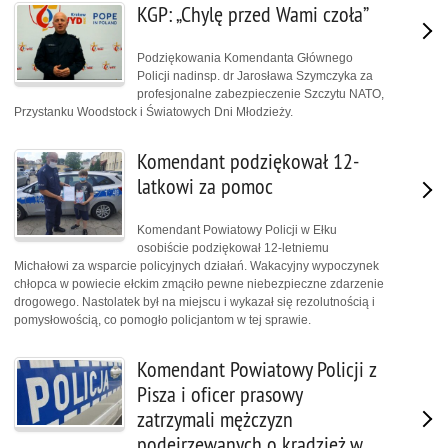
KGP: „Chylę przed Wami czoła”
Podziękowania Komendanta Głównego
Policji nadinsp. dr Jarosława Szymczyka za
profesjonalne zabezpieczenie Szczytu NATO,
Przystanku Woodstock i Światowych Dni Młodzieży.
Komendant podziękował 12-
latkowi za pomoc
Komendant Powiatowy Policji w Ełku
osobiście podziękował 12-letniemu
Michałowi za wsparcie policyjnych działań. Wakacyjny wypoczynek
chłopca w powiecie ełckim zmąciło pewne niebezpieczne zdarzenie
drogowego. Nastolatek był na miejscu i wykazał się rezolutnością i
pomysłowością, co pomogło policjantom w tej sprawie.
Komendant Powiatowy Policji z
Pisza i oficer prasowy
zatrzymali mężczyzn
podejrzewanych o kradzież w