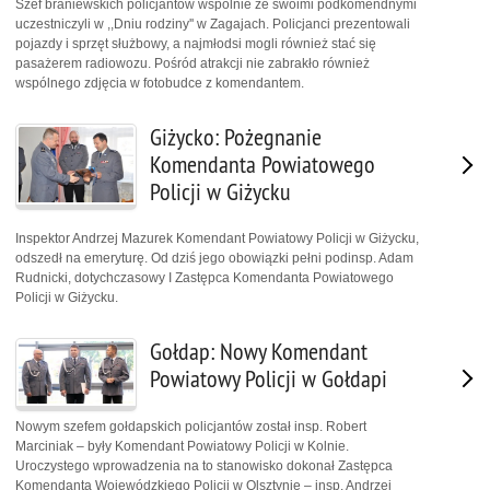
Szef braniewskich policjantów wspólnie ze swoimi podkomendnymi
uczestniczyli w ,,Dniu rodziny'' w Zagajach. Policjanci prezentowali
pojazdy i sprzęt służbowy, a najmłodsi mogli również stać się
pasażerem radiowozu. Pośród atrakcji nie zabrakło również
wspólnego zdjęcia w fotobudce z komendantem.
Giżycko: Pożegnanie
Komendanta Powiatowego
Policji w Giżycku
Inspektor Andrzej Mazurek Komendant Powiatowy Policji w Giżycku,
odszedł na emeryturę. Od dziś jego obowiązki pełni podinsp. Adam
Rudnicki, dotychczasowy I Zastępca Komendanta Powiatowego
Policji w Giżycku.
Gołdap: Nowy Komendant
Powiatowy Policji w Gołdapi
Nowym szefem gołdapskich policjantów został insp. Robert
Marciniak – były Komendant Powiatowy Policji w Kolnie.
Uroczystego wprowadzenia na to stanowisko dokonał Zastępca
Komendanta Wojewódzkiego Policji w Olsztynie – insp. Andrzej