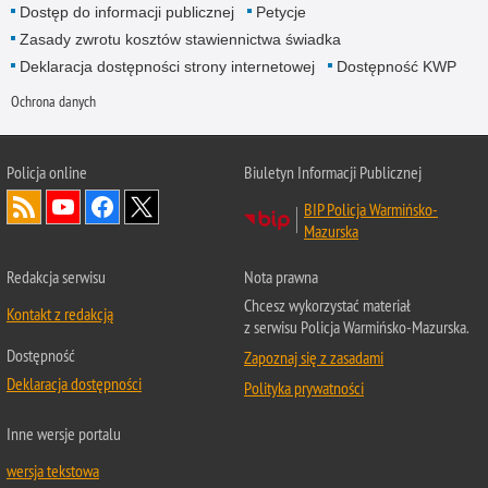
Dostęp do informacji publicznej
Petycje
Zasady zwrotu kosztów stawiennictwa świadka
Deklaracja dostępności strony internetowej
Dostępność KWP
Ochrona danych
Policja online
Biuletyn Informacji Publicznej
BIP Policja Warmińsko-
Mazurska
Redakcja serwisu
Nota prawna
Chcesz wykorzystać materiał
Kontakt z redakcją
z serwisu Policja Warmińsko-Mazurska.
Dostępność
Zapoznaj się z zasadami
Deklaracja dostępności
Polityka prywatności
Inne wersje portalu
wersja tekstowa