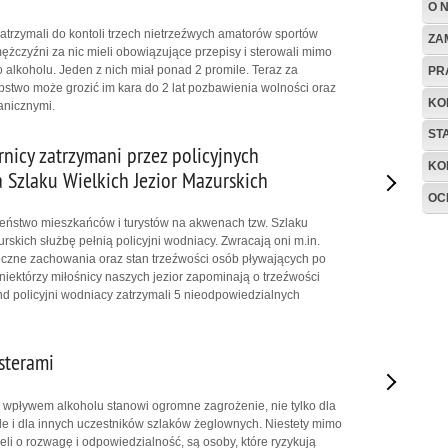
O 
zatrzymali do kontoli trzech nietrzeźwych amatorów sportów
ZA
ężczyźni za nic mieli obowiązujące przepisy i sterowali mimo
 alkoholu. Jeden z nich miał ponad 2 promile. Teraz za
PR
pstwo może grozić im kara do 2 lat pozbawienia wolności oraz
KO
anicznymi.
ST
rnicy zatrzymani przez policyjnych
KO
Szlaku Wielkich Jezior Mazurskich
OC
eństwo mieszkańców i turystów na akwenach tzw. Szlaku
rskich służbę pełnią policyjni wodniacy. Zwracają oni m.in.
czne zachowania oraz stan trzeźwości osób pływających po
niektórzy miłośnicy naszych jezior zapominają o trzeźwości
 policyjni wodniacy zatrzymali 5 nieodpowiedzialnych
sterami
 wpływem alkoholu stanowi ogromne zagrożenie, nie tylko dla
le i dla innych uczestników szlaków żeglownych. Niestety mimo
eli o rozwagę i odpowiedzialność, są osoby, które ryzykują