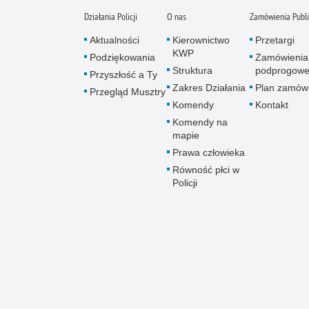
Działania Policji
O nas
Zamówienia Publ
Aktualności
Kierownictwo
Przetargi
KWP
Podziękowania
Zamówienia
Struktura
podprogow
Przyszłość a Ty
Zakres Działania
Plan zamów
Przegląd Musztry
Komendy
Kontakt
Komendy na
mapie
Prawa człowieka
Równość płci w
Policji