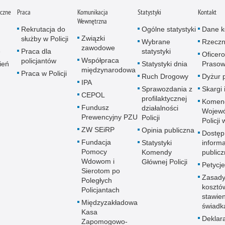
iczne
Praca
Komunikacja
Statystyki
Kontakt
Wewnętrzna
Rekrutacja do
Ogólne statystyki
Dane k
Związki
służby w Policji
Wybrane
Rzeczn
zawodowe
e
Praca dla
statystyki
Oficer
Współpraca
policjantów
ień
Statystyki dnia
Prasow
międzynarodowa
Praca w Policji
Ruch Drogowy
Dyżur 
IPA
Sprawozdania z
Skargi 
CEPOL
profilaktycznej
Komen
Fundusz
działalności
Wojewó
Prewencyjny PZU
Policji
Policji
ZW SEiRP
Opinia publiczna
Dostęp
Fundacja
Statystyki
informa
Pomocy
Komendy
publicz
Wdowom i
Głównej Policji
Petycje
Sierotom po
Zasady
Poległych
kosztó
Policjantach
stawie
Międzyzakładowa
świadk
Kasa
Deklar
Zapomogowo-