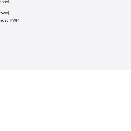
ności
towej
pność KWP