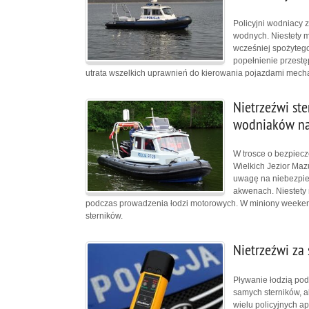
Policyjni wodniacy 
wodnych. Niestety m
wcześniej spożytego
popełnienie przestę
utrata wszelkich uprawnień do kierowania pojazdami mech
Nietrzeźwi ste
wodniaków na 
W trosce o bezpiecz
Wielkich Jezior Mazu
uwagę na niebezpie
akwenach. Niestety 
podczas prowadzenia łodzi motorowych. W miniony weekend
sterników.
Nietrzeźwi za 
Pływanie łodzią pod
samych sterników, a
wielu policyjnych ap