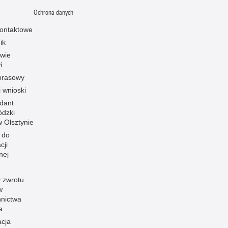
Ochrona danych
ontaktowe
ik
owie
i
prasowy
i wnioski
dant
dzki
 w Olsztynie
 do
cji
nej
 zwrotu
w
nnictwa
a
acja