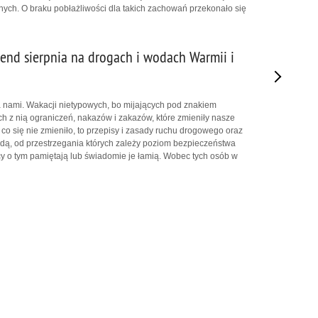
nych. O braku pobłażliwości dla takich zachowań przekonało się
end sierpnia na drogach i wodach Warmii i
 nami. Wakacji nietypowych, bo mijających pod znakiem
ch z nią ograniczeń, nakazów i zakazów, które zmieniły nasze
co się nie zmieniło, to przepisy i zasady ruchu drogowego oraz
ą, od przestrzegania których zależy poziom bezpieczeństwa
y o tym pamiętają lub świadomie je łamią. Wobec tych osób w