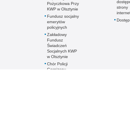
dostęp
Pożyczkowa Przy
strony
KWP w Olsztynie
interne
Fundusz socjalny
Dostę
emerytów
policyjnych
Zakładowy
Fundusz
Świadczeń
Socjalnych KWP
w Olsztynie
Chór Policji
Garnizonu
Warmińsko-
Mazurskiego
Ogólnopolski
Turniej Piłki
Nożnej Kobiet i
Mężczyzn im. mł.
asp. Marka
Cekały
Zakwaterowanie
funkcjonariuszy