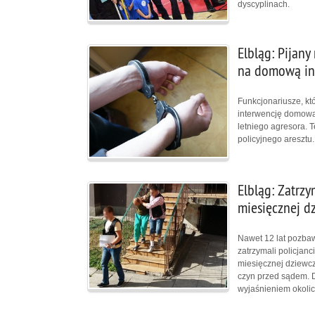
dyscyplinach.
Elbląg: Pijany
na domową in
Funkcjonariusze, któ
interwencję domową 
letniego agresora. T
policyjnego aresztu.
Elbląg: Zatrz
miesięcznej d
Nawet 12 lat pozbaw
zatrzymali policjanc
miesięcznej dziewcz
czyn przed sądem. D
wyjaśnieniem okolic