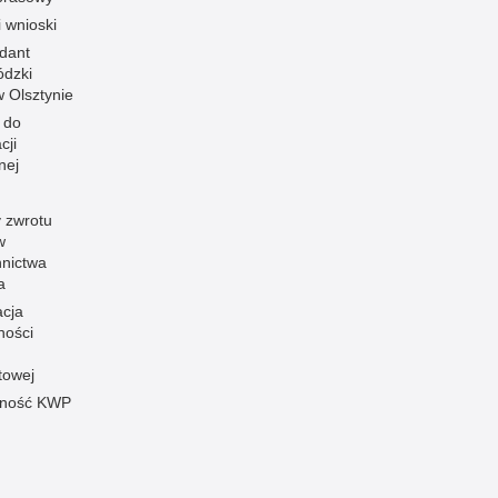
i wnioski
dant
dzki
 w Olsztynie
 do
cji
nej
 zwrotu
w
nnictwa
a
acja
ności
towej
pność KWP