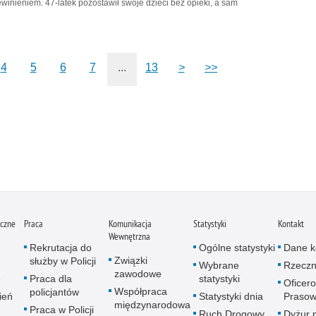
winieniem. 47-latek pozostawił swoje dzieci bez opieki, a sam
4
5
6
7
...
13
>
>>
iczne
Praca
Komunikacja
Statystyki
Kontakt
Wewnętrzna
Rekrutacja do
Ogólne statystyki
Dane k
Związki
służby w Policji
Wybrane
Rzeczn
zawodowe
e
Praca dla
statystyki
Oficer
Współpraca
policjantów
ień
Statystyki dnia
Prasow
międzynarodowa
Praca w Policji
Ruch Drogowy
Dyżur 