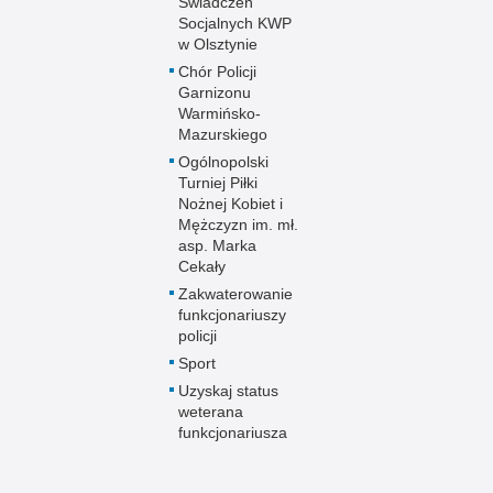
Świadczeń
Socjalnych KWP
w Olsztynie
Chór Policji
Garnizonu
Warmińsko-
Mazurskiego
Ogólnopolski
Turniej Piłki
Nożnej Kobiet i
Mężczyzn im. mł.
asp. Marka
Cekały
Zakwaterowanie
funkcjonariuszy
policji
Sport
Uzyskaj status
weterana
funkcjonariusza