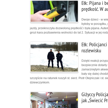
Ełk: Pijana i 
prędkość. W a
Dwoje dzieci - w wi
byłoby w porządku, 
jazdy, przekroczyła dozwoloną prędkość i była pijana. Autem j
grozi kara pozbawienia wolności do lat 2. Sytuacji w jej rodz
Ełk: Policjanc
rozlewisku
Dzięki reakcji przy
bezpiecznie dotarły 
zamarzniętym akwen
bały się dalej chod
szczęście na ratunek ruszyli st. sierż. Piotr Olejniczak i st
dziewczynkom.
Giżyccy Policj
jak „Świecić 