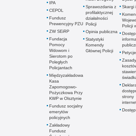
IPA
Sprawozdania z
Skargi 
CEPOL
profilaktycznej
Komen
Fundusz
działalności
Wojewó
Prewencyjny PZU
Policji
Policji
ZW SEiRP
Opinia publiczna
Dostęp
Fundacja
Statystyki
informa
Pomocy
Komendy
publicz
Wdowom i
Głównej Policji
Petycje
Sierotom po
Zasady
Poległych
kosztó
Policjantach
stawie
Międzyzakładowa
świadk
Kasa
Deklar
Zapomogowo-
dostęp
Pożyczkowa Przy
strony
KWP w Olsztynie
interne
Fundusz socjalny
Dostę
emerytów
policyjnych
Zakładowy
Fundusz