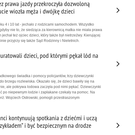
bez prawa jazdy przekroczyła dozwoloną
ucie wiozła męża i dwójkę dzieci
eku 4 i 10 lat - jechało z rodzicami samochodem. Wszystko
gdyby nie to, że siedząca za kierownicą matka nie miała prawa
echał też ojciec dzieci, który także był nietrzeźwy. Kierującej
inie przyjrzy się także Sąd Rodzinny i Nieletnich.
i uratowali dzieci, pod którymi pękał lód na
padkowego świadka i pomocy policjantów, trzy dziewczynki
do brzegu rozlewiska. Okazało się, że dzieci bawiły się na
ie, ale pokrywa lodowa zaczęła pod nimi pękać. Dziewczynki
zić po niepewnym lodzie i zapłakane czekały na pomoc. Na
. sierż. Wojciech Ostrowski, pomogli przestraszonym
anci kontynuują spotkania z dziećmi i uczą
Przykładem” i być bezpiecznym na drodze