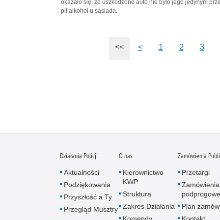
okazało się, że uszkodzone auto nie było jego jedynym prze
pił alkohol u sąsiada.
<<
<
1
2
3
Działania Policji
O nas
Zamówienia Publ
Aktualności
Kierownictwo
Przetargi
KWP
Podziękowania
Zamówienia
Struktura
podprogow
Przyszłość a Ty
Zakres Działania
Plan zamów
Przegląd Musztry
Komendy
Kontakt