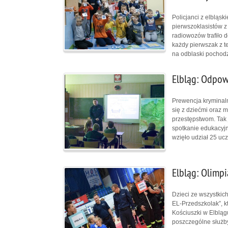
Policjanci z elbląsk
pierwszoklasistów z
radiowozów trafiło 
każdy pierwszak z t
na odblaski pocho
Elbląg: Odpow
Prewencja kryminaln
się z dziećmi oraz 
przestępstwom. Tak 
spotkanie edukacyjn
wzięło udział 25 ucz
Elbląg: Olimpi
Dzieci ze wszystkich
EL-Przedszkolak”, kt
Kościuszki w Elbląg
poszczególne służby