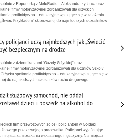
wspólnie z Reporterką z MeloRadio – Aleksandrą Łychacz oraz
kalnej firmy motoryzacyjnej zorganizowali dla giżyckich
kania profilaktyczno – edukacyjne wpisujące się w założenia
i „Świeć Przykładem” skierowanej do najmłodszych uczestników
cy policjanci uczą najmłodszych jak „Świecić
 być bezpiecznym na drodze
spólnie z dziennikarzami "Gazety Giżyckiej" oraz
kalnej firmy motoryzacyjnej zorganizowali dla uczniów Szkoły
Giżycku spotkanie profilaktyczno – edukacyjne wpisujące się w
wanej do najmłodszych uczestników ruchu drogowego.
dził służbowy samochód, nie oddał
ostawił dzieci i poszedł na alkohol do
oleckich firm przewozowych zgłosił policjantom w Gołdapi
użbowego przez swojego pracownika. Policjanci wyjaśniając
 do miejsca zamieszkania wskazanego mężczyzny. Na miejscu