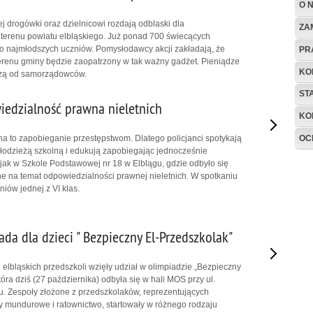
O 
iej drogówki oraz dzielnicowi rozdają odblaski dla
ZA
 terenu powiatu elbląskiego. Już ponad 700 świecących
do najmłodszych uczniów. Pomysłodawcy akcji zakładają, że
PR
erenu gminy będzie zaopatrzony w tak ważny gadżet. Pieniądze
KO
dzą od samorządowców.
ST
iedzialność prawna nieletnich
KO
OC
a to zapobieganie przestępstwom. Dlatego policjanci spotykają
młodzieżą szkolną i edukują zapobiegając jednocześnie
jak w Szkole Podstawowej nr 18 w Elblągu, gdzie odbyło się
e na temat odpowiedzialności prawnej nieletnich. W spotkaniu
niów jednej z VI klas.
ada dla dzieci " Bezpieczny El-Przedszkolak"
 elbląskich przedszkoli wzięły udział w olimpiadzie „Bezpieczny
óra dziś (27 października) odbyła się w hali MOS przy ul.
u. Zespoły złożone z przedszkolaków, reprezentujących
 mundurowe i ratownictwo, startowały w różnego rodzaju