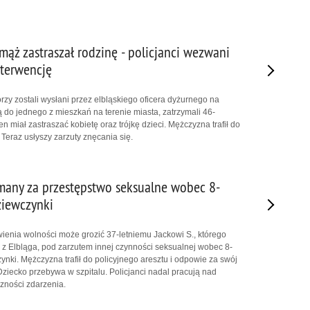
 mąż zastraszał rodzinę - policjanci wezwani
terwencję
rzy zostali wysłani przez elbląskiego oficera dyżurnego na
do jednego z mieszkań na terenie miasta, zatrzymali 46-
en miał zastraszać kobietę oraz trójkę dzieci. Mężczyzna trafił do
 Teraz usłyszy zarzuty znęcania się.
ymany za przestępstwo seksualne wobec 8-
ziewczynki
ienia wolności może grozić 37-letniemu Jackowi S., którego
i z Elbląga, pod zarzutem innej czynności seksualnej wobec 8-
ynki. Mężczyzna trafił do policyjnego aresztu i odpowie za swój
ziecko przebywa w szpitalu. Policjanci nadal pracują nad
zności zdarzenia.