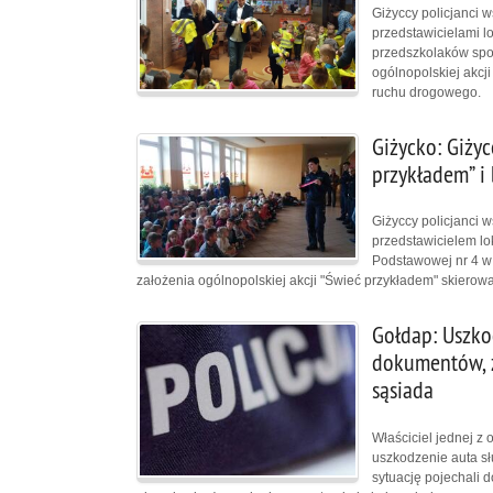
Giżyccy policjanci 
przedstawicielami lo
przedszkolaków spot
ogólnopolskiej akcj
ruchu drogowego.
Giżycko: Giżyc
przykładem” i
Giżyccy policjanci w
przedstawicielem lo
Podstawowej nr 4 w 
założenia ogólnopolskiej akcji "Świeć przykładem" skiero
Gołdap: Uszko
dokumentów, z
sąsiada
Właściciel jednej z 
uszkodzenie auta sł
sytuację pojechali