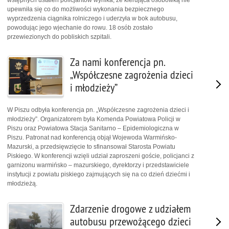
upewniła się co do możliwości wykonania bezpiecznego
wyprzedzenia ciągnika rolniczego i uderzyła w bok autobusu,
powodując jego wjechanie do rowu. 18 osób zostało
przewiezionych do pobliskich szpitali.
Za nami konferencja pn.
„Współczesne zagrożenia dzieci
i młodzieży”
W Piszu odbyła konferencja pn. „Współczesne zagrożenia dzieci i
młodzieży”. Organizatorem była Komenda Powiatowa Policji w
Piszu oraz Powiatowa Stacja Sanitarno – Epidemiologiczna w
Piszu. Patronat nad konferencją objął Wojewoda Warmińsko-
Mazurski, a przedsięwzięcie to sfinansował Starosta Powiatu
Piskiego. W konferencji wzięli udział zaproszeni goście, policjanci z
garnizonu warmińsko – mazurskiego, dyrektorzy i przedstawiciele
instytucji z powiatu piskiego zajmujących się na co dzień dziećmi i
młodzieżą.
Zdarzenie drogowe z udziałem
autobusu przewożącego dzieci