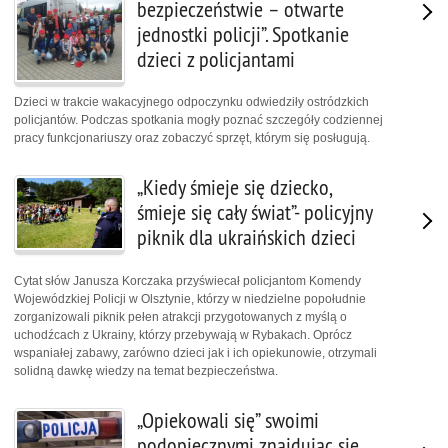
bezpieczeństwie – otwarte
jednostki policji”. Spotkanie
dzieci z policjantami
Dzieci w trakcie wakacyjnego odpoczynku odwiedziły ostródzkich
policjantów. Podczas spotkania mogły poznać szczegóły codziennej
pracy funkcjonariuszy oraz zobaczyć sprzęt, którym się posługują.
„Kiedy śmieje się dziecko,
śmieje się cały świat”- policyjny
piknik dla ukraińskich dzieci
Cytat słów Janusza Korczaka przyświecał policjantom Komendy
Wojewódzkiej Policji w Olsztynie, którzy w niedzielne popołudnie
zorganizowali piknik pełen atrakcji przygotowanych z myślą o
uchodźcach z Ukrainy, którzy przebywają w Rybakach. Oprócz
wspaniałej zabawy, zarówno dzieci jak i ich opiekunowie, otrzymali
solidną dawkę wiedzy na temat bezpieczeństwa.
„Opiekowali się” swoimi
podopiecznymi znajdując się