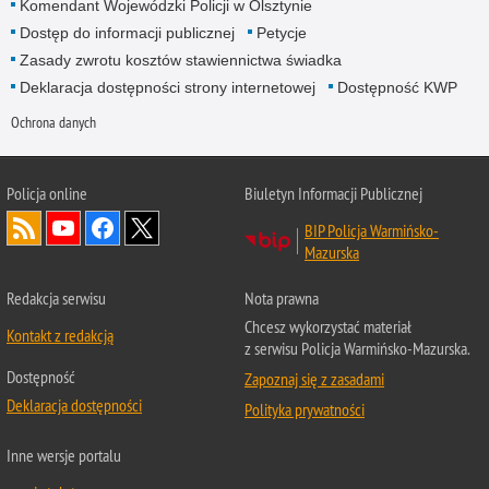
Komendant Wojewódzki Policji w Olsztynie
Dostęp do informacji publicznej
Petycje
Zasady zwrotu kosztów stawiennictwa świadka
Deklaracja dostępności strony internetowej
Dostępność KWP
Ochrona danych
Policja online
Biuletyn Informacji Publicznej
BIP Policja Warmińsko-
Mazurska
Redakcja serwisu
Nota prawna
Chcesz wykorzystać materiał
Kontakt z redakcją
z serwisu Policja Warmińsko-Mazurska.
Dostępność
Zapoznaj się z zasadami
Deklaracja dostępności
Polityka prywatności
Inne wersje portalu