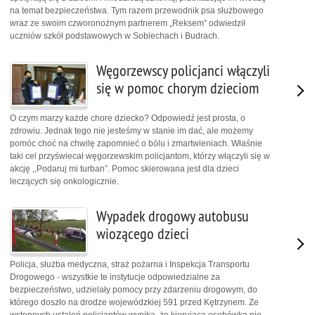
na temat bezpieczeństwa. Tym razem przewodnik psa służbowego
wraz ze swoim czworonożnym partnerem „Reksem” odwiedził
uczniów szkół podstawowych w Sobiechach i Budrach.
Węgorzewscy policjanci włączyli
się w pomoc chorym dzieciom
O czym marzy każde chore dziecko? Odpowiedź jest prosta, o
zdrowiu. Jednak tego nie jesteśmy w stanie im dać, ale możemy
pomóc choć na chwilę zapomnieć o bólu i zmartwieniach. Właśnie
taki cel przyświecał węgorzewskim policjantom, którzy włączyli się w
akcję ,,Podaruj mi turban”. Pomoc skierowana jest dla dzieci
leczących się onkologicznie.
Wypadek drogowy autobusu
wiozącego dzieci
Policja, służba medyczna, straż pożarna i Inspekcja Transportu
Drogowego - wszystkie te instytucje odpowiedzialne za
bezpieczeństwo, udzielały pomocy przy zdarzeniu drogowym, do
którego doszło na drodze wojewódzkiej 591 przed Kętrzynem. Ze
wstępnych ustaleń policjantów wynika, że kierująca osobówką nie