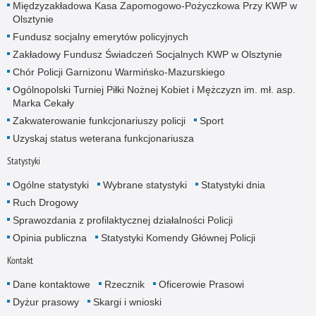
Międzyzakładowa Kasa Zapomogowo-Pożyczkowa Przy KWP w
Olsztynie
Fundusz socjalny emerytów policyjnych
Zakładowy Fundusz Świadczeń Socjalnych KWP w Olsztynie
Chór Policji Garnizonu Warmińsko-Mazurskiego
Ogólnopolski Turniej Piłki Nożnej Kobiet i Mężczyzn im. mł. asp.
Marka Cekały
Zakwaterowanie funkcjonariuszy policji
Sport
Uzyskaj status weterana funkcjonariusza
Statystyki
Ogólne statystyki
Wybrane statystyki
Statystyki dnia
Ruch Drogowy
Sprawozdania z profilaktycznej działalności Policji
Opinia publiczna
Statystyki Komendy Głównej Policji
Kontakt
Dane kontaktowe
Rzecznik
Oficerowie Prasowi
Dyżur prasowy
Skargi i wnioski