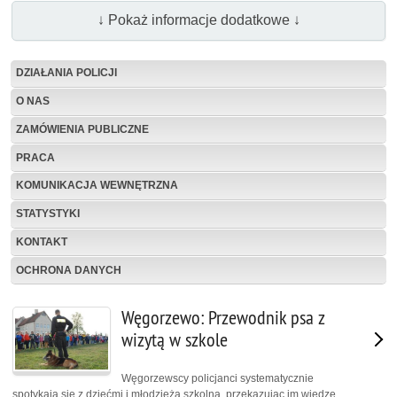
↓ Pokaż informacje dodatkowe ↓
DZIAŁANIA POLICJI
O NAS
ZAMÓWIENIA PUBLICZNE
PRACA
KOMUNIKACJA WEWNĘTRZNA
STATYSTYKI
KONTAKT
OCHRONA DANYCH
Węgorzewo: Przewodnik psa z
wizytą w szkole
Węgorzewscy policjanci systematycznie
spotykają się z dziećmi i młodzieżą szkolną, przekazując im wiedzę