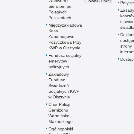
Wdowom i
Głównej Policji
Petycje
Sierotom po
Zasady
Poległych
kosztó
Policjantach
stawie
Międzyzakładowa
świadk
Kasa
Deklar
Zapomogowo-
dostęp
Pożyczkowa Przy
strony
KWP w Olsztynie
interne
Fundusz socjalny
Dostę
emerytów
policyjnych
Zakładowy
Fundusz
Świadczeń
Socjalnych KWP
w Olsztynie
Chór Policji
Garnizonu
Warmińsko-
Mazurskiego
Ogólnopolski