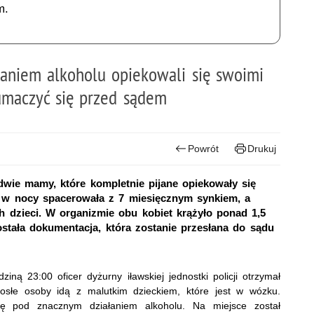
m.
łaniem alkoholu opiekowali się swoimi
łumaczyć się przed sądem
Powrót
Drukuj
dwie mamy, które kompletnie pijane opiekowały się
t w nocy spacerowała z 7 miesięcznym synkiem, a
h dzieci. W organizmie obu kobiet krążyło ponad 1,5
stała dokumentacja, która zostanie przesłana do sądu
ziną 23:00 oficer dyżurny iławskiej jednostki policji otrzymał
rosłe osoby idą z malutkim dzieckiem, które jest w wózku.
ię pod znacznym działaniem alkoholu. Na miejsce został