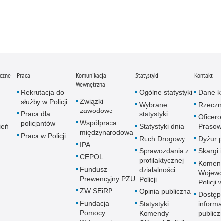
iczne
Praca
Komunikacja
Statystyki
Kontakt
Wewnętrzna
Rekrutacja do
Ogólne statystyki
Dane k
Związki
służby w Policji
Wybrane
Rzeczn
zawodowe
e
Praca dla
statystyki
Oficer
Współpraca
policjantów
ień
Statystyki dnia
Prasow
międzynarodowa
Praca w Policji
Ruch Drogowy
Dyżur 
IPA
Sprawozdania z
Skargi 
CEPOL
profilaktycznej
Komen
Fundusz
działalności
Wojewó
Prewencyjny PZU
Policji
Policji
ZW SEiRP
Opinia publiczna
Dostęp
Fundacja
Statystyki
informa
Pomocy
Komendy
publicz