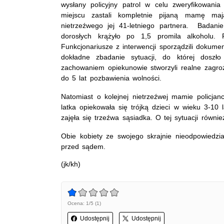
wysłany policyjny patrol w celu zweryfikowania
miejscu zastali kompletnie pijaną mamę ma
nietrzeźwego jej 41-letniego partnera. Badan
dorosłych krążyło po 1,5 promila alkoholu. P
Funkcjonariusze z interwencji sporządzili dokume
dokładne zbadanie sytuacji, do której doszło
zachowaniem opiekunowie stworzyli realne zagro
do 5 lat pozbawienia wolności.
Natomiast o kolejnej nietrzeźwej mamie policjanc
latka opiekowała się trójką dzieci w wieku 3-10
zajęła się trzeźwa sąsiadka. O tej sytuacji równi
Obie kobiety ze swojego skrajnie nieodpowiedzi
przed sądem.
(jk/kh)
Ocena: 1/5 (1)
Udostępnij
Udostępnij