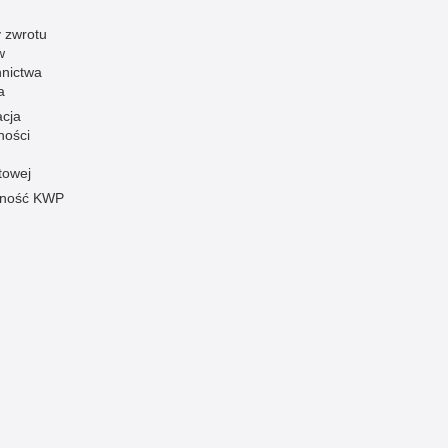
 zwrotu
w
nnictwa
a
acja
ności
towej
pność KWP