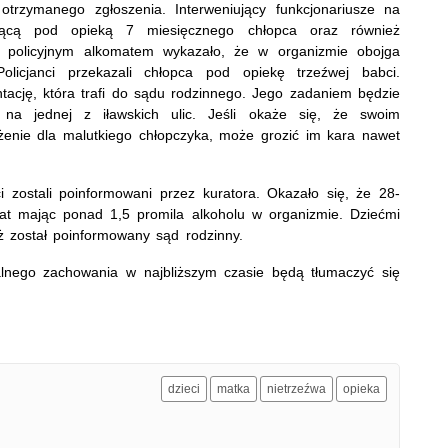
 otrzymanego zgłoszenia. Interweniujący funkcjonariusze na
jącą pod opieką 7 miesięcznego chłopca oraz również
ie policyjnym alkomatem wykazało, że w organizmie obojga
olicjanci przekazali chłopca pod opiekę trzeźwej babci.
ntację, która trafi do sądu rodzinnego. Jego zadaniem będzie
 na jednej z iławskich ulic. Jeśli okaże się, że swoim
żenie dla malutkiego chłopczyka, może grozić im kara nawet
i zostali poinformowani przez kuratora. Okazało się, że 28-
 lat mając ponad 1,5 promila alkoholu w organizmie. Dziećmi
eż został poinformowany sąd rodzinny.
alnego zachowania w najbliższym czasie będą tłumaczyć się
dzieci
matka
nietrzeźwa
opieka