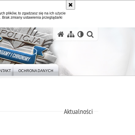
ych plików, to zgadzasz się na ich użycie
. Brak zmiany ustawienia przeglądarki
otwórz wysz
NTAKT
OCHRONA DANYCH
Aktualności