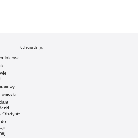
Ochrona danych
ontaktowe
ik
owie
i
prasowy
i wnioski
dant
dzki
 w Olsztynie
 do
cji
nej