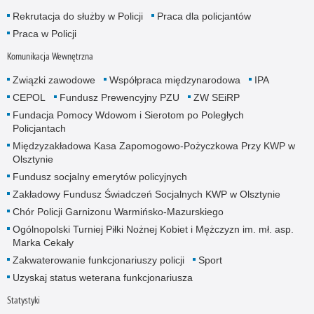
Rekrutacja do służby w Policji
Praca dla policjantów
Praca w Policji
Komunikacja Wewnętrzna
Związki zawodowe
Współpraca międzynarodowa
IPA
CEPOL
Fundusz Prewencyjny PZU
ZW SEiRP
Fundacja Pomocy Wdowom i Sierotom po Poległych
Policjantach
Międzyzakładowa Kasa Zapomogowo-Pożyczkowa Przy KWP w
Olsztynie
Fundusz socjalny emerytów policyjnych
Zakładowy Fundusz Świadczeń Socjalnych KWP w Olsztynie
Chór Policji Garnizonu Warmińsko-Mazurskiego
Ogólnopolski Turniej Piłki Nożnej Kobiet i Mężczyzn im. mł. asp.
Marka Cekały
Zakwaterowanie funkcjonariuszy policji
Sport
Uzyskaj status weterana funkcjonariusza
Statystyki