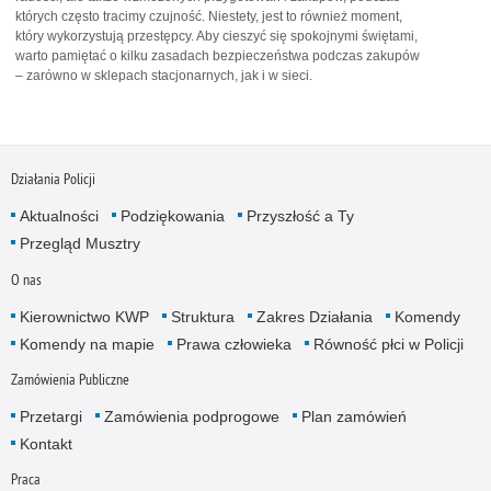
których często tracimy czujność. Niestety, jest to również moment,
który wykorzystują przestępcy. Aby cieszyć się spokojnymi świętami,
warto pamiętać o kilku zasadach bezpieczeństwa podczas zakupów
– zarówno w sklepach stacjonarnych, jak i w sieci.
Działania Policji
Aktualności
Podziękowania
Przyszłość a Ty
Przegląd Musztry
O nas
Kierownictwo KWP
Struktura
Zakres Działania
Komendy
Komendy na mapie
Prawa człowieka
Równość płci w Policji
Zamówienia Publiczne
Przetargi
Zamówienia podprogowe
Plan zamówień
Kontakt
Praca