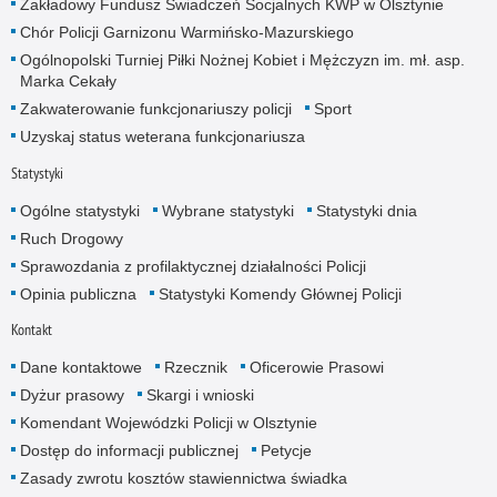
Zakładowy Fundusz Świadczeń Socjalnych KWP w Olsztynie
Chór Policji Garnizonu Warmińsko-Mazurskiego
Ogólnopolski Turniej Piłki Nożnej Kobiet i Mężczyzn im. mł. asp.
Marka Cekały
Zakwaterowanie funkcjonariuszy policji
Sport
Uzyskaj status weterana funkcjonariusza
Statystyki
Ogólne statystyki
Wybrane statystyki
Statystyki dnia
Ruch Drogowy
Sprawozdania z profilaktycznej działalności Policji
Opinia publiczna
Statystyki Komendy Głównej Policji
Kontakt
Dane kontaktowe
Rzecznik
Oficerowie Prasowi
Dyżur prasowy
Skargi i wnioski
Komendant Wojewódzki Policji w Olsztynie
Dostęp do informacji publicznej
Petycje
Zasady zwrotu kosztów stawiennictwa świadka