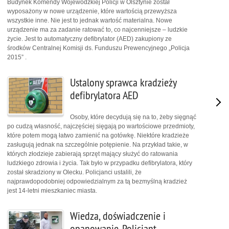
Budynek Komendy Wojewódzkiej Policji w Olsztynie został
wyposażony w nowe urządzenie, które wartością przewyższa
wszystkie inne. Nie jest to jednak wartość materialna. Nowe
urządzenie ma za zadanie ratować to, co najcenniejsze – ludzkie
życie. Jest to automatyczny defibrylator (AED) zakupiony ze
środków Centralnej Komisji ds. Funduszu Prewencyjnego „Policja
2015” .
Ustalony sprawca kradzieży
defibrylatora AED
Osoby, które decydują się na to, żeby sięgnąć
po cudzą własność, najczęściej sięgają po wartościowe przedmioty,
które potem mogą łatwo zamienić na gotówkę. Niektóre kradzieże
zasługują jednak na szczególnie potępienie. Na przykład takie, w
których złodzieje zabierają sprzęt mający służyć do ratowania
ludzkiego zdrowia i życia. Tak było w przypadku defibrylatora, który
został skradziony w Olecku. Policjanci ustalili, że
najprawdopodobniej odpowiedzialnym za tą bezmyślną kradzież
jest 14-letni mieszkaniec miasta.
Wiedza, doświadczenie i
opanowanie. Policjant,